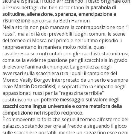
sicura e ispirata. Il tutto arricchendo il testo originale con
preziosi dettagli che ben raccontano
la parabola di
solitudine, alienazione, speranza, emancipazione e
risurrezione
percorsa da Beth Harmon.
Nella storia non può mancare la contrapposizione con “i
russi”, ma al di là dei prevedibili luoghi comuni, le scene
del torneo di Mosca nel primo e nell’ultimo episodio li
rappresentano in maniera molto nobile, quasi
cavalleresca se confrontati con gli scacchisti statunitensi,
come se la evidente passione per gli scacchi sia in grado
di elevare l’anima di chiunque. La gentilezza degli
avversari sulla scacchiera (tra i quali il campione del
Mondo Vasily Borgov interpretato da un serio e sempre
leale
Marcin Dorociński
) e soprattutto la simpatia degli
appassionati russi per la “ragazzina terribile”
costituiscono un
potente messaggio sul valore degli
scacchi come lingua universale e come metafora della
competizione nel rispetto reciproco
.
È commovente la folla che segue il torneo all’esterno del
palazzo, sostando per ore al freddo e seguendo il gioco
sulle scacchiere portatili, mentre un ragazzino esce ogni