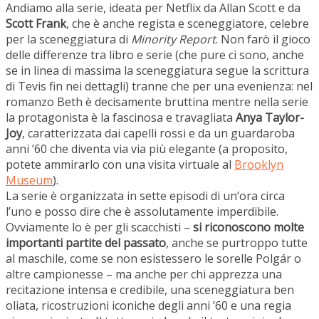
Andiamo alla serie, ideata per Netflix da Allan Scott e da
Scott Frank
, che è anche regista e sceneggiatore, celebre
per la sceneggiatura di
Minority Report
. Non farò il gioco
delle differenze tra libro e serie (che pure ci sono, anche
se in linea di massima la sceneggiatura segue la scrittura
di Tevis fin nei dettagli) tranne che per una evenienza: nel
romanzo Beth è decisamente bruttina mentre nella serie
la protagonista è la fascinosa e travagliata
Anya Taylor-
Joy
, caratterizzata dai capelli rossi e da un guardaroba
anni ’60 che diventa via via più elegante (a proposito,
potete ammirarlo con una visita virtuale al
Brooklyn
Museum
).
La serie è organizzata in sette episodi di un’ora circa
l’uno e posso dire che è assolutamente imperdibile.
Ovviamente lo è per gli scacchisti –
si riconoscono molte
importanti partite del passato
, anche se purtroppo tutte
al maschile, come se non esistessero le sorelle Polgár o
altre campionesse – ma anche per chi apprezza una
recitazione intensa e credibile, una sceneggiatura ben
oliata, ricostruzioni iconiche degli anni ’60 e una regia