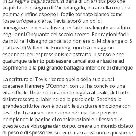
In
La regina degli scacchi
si parla di un artista pop che
acquista un disegno di Michelangelo, lo cancella con una
gomma e infine espone il foglio tornato bianco come
fosse un’opera d’arte. Tevis lavorò un po’ di
immaginazione ma alluse a un fatto realmente accaduto
negli anni Cinquanta del secolo scorso. Per ragioni facili
da intuire il disegno cancellato non era di Michelangelo. Si
trattava di Willem De Kooning, uno fra i maggiori
esponenti dell’espressionismo astratto. Il senso è che
qualunque talento può essere cancellato e riuscire ad
esprimerlo è la più grande battaglia interiore di chiunque
.
La scrittura di Tevis ricorda quella della sua quasi
coetanea
Flannery O’Connor
, con cui ha condiviso una
vita difficile. Una scrittura molto legata al reale, del tutto
disinteressata ai labirinti della psicologia. Secondo la
grande scrittrice non è possibile suscitare emozione con
testi che trasudano emozione né suscitare pensieri
riempiendo le pagine di considerazioni e riflessioni. A
queste cose
«bisogna dar corpo, creare un mondo dotato
di peso e di spessore»
: scrivere narrativa non è questione