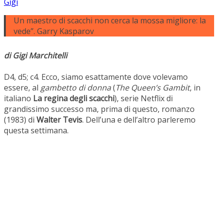
Gigi
Un maestro di scacchi non cerca la mossa migliore: la
vede”. Garry Kasparov
di Gigi Marchitelli
D4, d5; c4. Ecco, siamo esattamente dove volevamo
essere, al
gambetto di donna
(
The Queen’s Gambit
, in
italiano
La regina degli scacchi
), serie Netflix di
grandissimo successo ma, prima di questo, romanzo
(1983) di
Walter Tevis
. Dell’una e dell’altro parleremo
questa settimana.