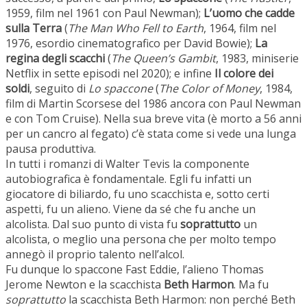
1959, film nel 1961 con Paul Newman);
L’uomo che cadde
sulla Terra
(
The Man Who Fell to Earth
, 1964, film nel
1976, esordio cinematografico per David Bowie);
La
regina degli scacchi
(
The Queen’s Gambit
, 1983, miniserie
Netflix in sette episodi nel 2020); e infine
Il colore dei
soldi
, seguito di
Lo spaccone
(
The Color of Money
, 1984,
film di Martin Scorsese del 1986 ancora con Paul Newman
e con Tom Cruise). Nella sua breve vita (è morto a 56 anni
per un cancro al fegato) c’è stata come si vede una lunga
pausa produttiva.
In tutti i romanzi di Walter Tevis la componente
autobiografica è fondamentale. Egli fu infatti un
giocatore di biliardo, fu uno scacchista e, sotto certi
aspetti, fu un alieno. Viene da sé che fu anche un
alcolista. Dal suo punto di vista fu
soprattutto
un
alcolista, o meglio una persona che per molto tempo
annegò il proprio talento nell’alcol.
Fu dunque lo spaccone Fast Eddie, l’alieno Thomas
Jerome Newton e la scacchista
Beth Harmon
. Ma fu
soprattutto
la scacchista Beth Harmon: non perché Beth