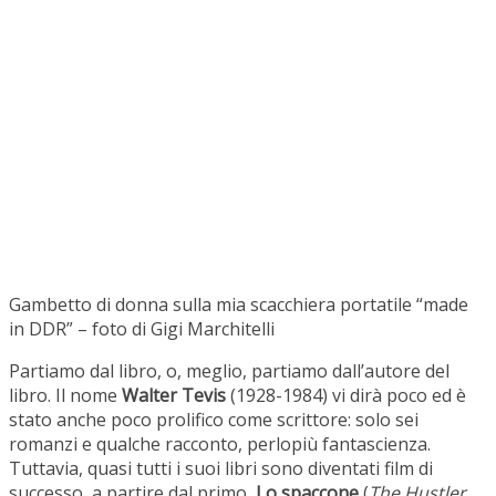
Gambetto di donna sulla mia scacchiera portatile “made
in DDR” – foto di Gigi Marchitelli
Partiamo dal libro, o, meglio, partiamo dall’autore del
libro. Il nome
Walter Tevis
(1928-1984) vi dirà poco ed è
stato anche poco prolifico come scrittore: solo sei
romanzi e qualche racconto, perlopiù fantascienza.
Tuttavia, quasi tutti i suoi libri sono diventati film di
successo, a partire dal primo,
Lo spaccone
(
The Hustler
,