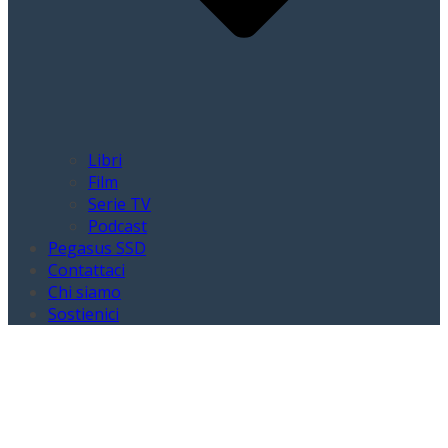
Libri
Film
Serie TV
Podcast
Pegasus SSD
Contattaci
Chi siamo
Sostienici