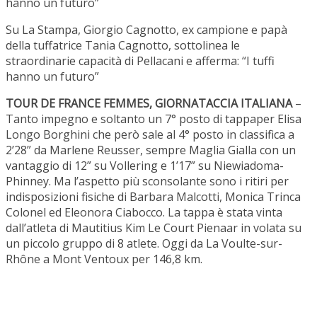
hanno un futuro”
Su La Stampa, Giorgio Cagnotto, ex campione e papà
della tuffatrice Tania Cagnotto, sottolinea le
straordinarie capacità di Pellacani e afferma: “I tuffi
hanno un futuro”
TOUR DE FRANCE FEMMES, GIORNATACCIA ITALIANA
–
Tanto impegno e soltanto un 7° posto di tappaper Elisa
Longo Borghini che però sale al 4° posto in classifica a
2’28” da Marlene Reusser, sempre Maglia Gialla con un
vantaggio di 12” su Vollering e 1’17” su Niewiadoma-
Phinney. Ma l’aspetto più sconsolante sono i ritiri per
indisposizioni fisiche di Barbara Malcotti, Monica Trinca
Colonel ed Eleonora Ciabocco. La tappa è stata vinta
dall’atleta di Mautitius Kim Le Court Pienaar in volata su
un piccolo gruppo di 8 atlete. Oggi da La Voulte-sur-
Rhône a Mont Ventoux per 146,8 km.