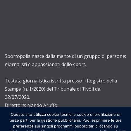
Sportopolis nasce dalla mente di un gruppo di persone:
giornalisti e appassionati dello sport.
Testata giornalistica iscritta presso il Registro della
Stampa (n. 1/2020) del Tribunale di Tivoli dal
22/07/2020.
Direttore: Nando Aruffo
Editore: Associazione Sportopolis ETS
Questo sito utilizza cookie tecnici e cookie di profilazione di
terze parti per la gestione pubblicitaria. Puoi esprimere le tue
preferenze sui singoli programmi pubblicitari cliccando su
Copyright © 2026
Sportopolis
. Creato con
ColorMag
and