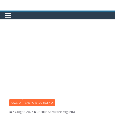
Salta
al
contenuto
CALCIO
CAMPO ARCOBALENO
7 Giugno 2026
Cristian Salvatore Miglietta