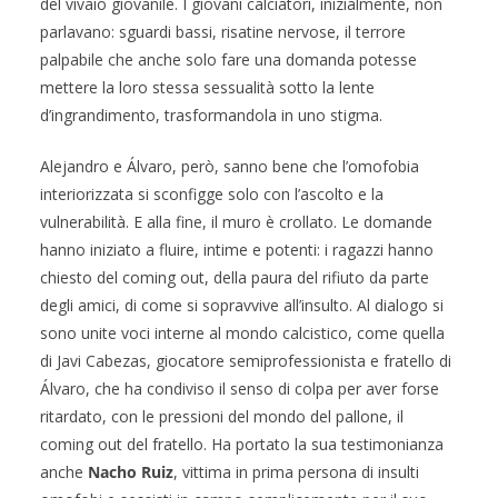
del vivaio giovanile. I giovani calciatori, inizialmente, non
parlavano: sguardi bassi, risatine nervose, il terrore
palpabile che anche solo fare una domanda potesse
mettere la loro stessa sessualità sotto la lente
d’ingrandimento, trasformandola in uno stigma.
Alejandro e Álvaro, però, sanno bene che l’omofobia
interiorizzata si sconfigge solo con l’ascolto e la
vulnerabilità. E alla fine, il muro è crollato. Le domande
hanno iniziato a fluire, intime e potenti: i ragazzi hanno
chiesto del coming out, della paura del rifiuto da parte
degli amici, di come si sopravvive all’insulto. Al dialogo si
sono unite voci interne al mondo calcistico, come quella
di Javi Cabezas, giocatore semiprofessionista e fratello di
Álvaro, che ha condiviso il senso di colpa per aver forse
ritardato, con le pressioni del mondo del pallone, il
coming out del fratello. Ha portato la sua testimonianza
anche
Nacho Ruiz
, vittima in prima persona di insulti