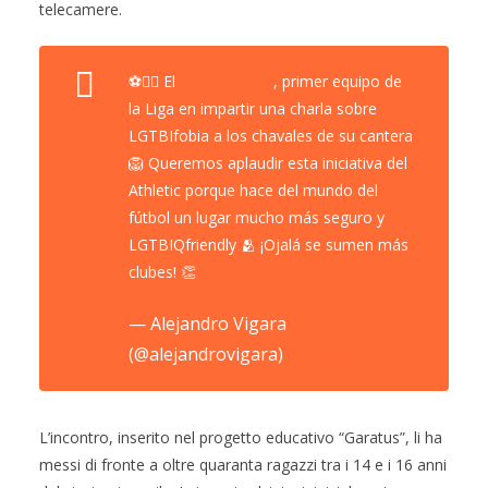
telecamere.
⚽️🏳️‍🌈 El
@athleticclub
, primer equipo de
la Liga en impartir una charla sobre
LGTBIfobia a los chavales de su cantera
🦁 Queremos aplaudir esta iniciativa del
Athletic porque hace del mundo del
fútbol un lugar mucho más seguro y
LGTBIQfriendly 🫂 ¡Ojalá se sumen más
clubes! 👏
pic.twitter.com/Xw9A8uLhNB
— Alejandro Vigara
(@alejandrovigara)
May 18, 2026
L’incontro, inserito nel progetto educativo “Garatus”, li ha
messi di fronte a oltre quaranta ragazzi tra i 14 e i 16 anni