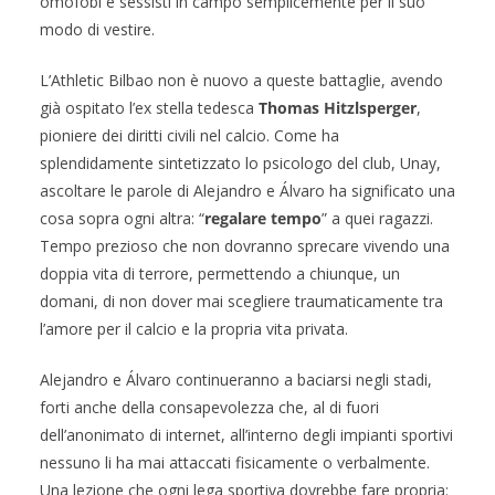
omofobi e sessisti in campo semplicemente per il suo
modo di vestire.
L’Athletic Bilbao non è nuovo a queste battaglie, avendo
già ospitato l’ex stella tedesca
Thomas Hitzlsperger
,
pioniere dei diritti civili nel calcio. Come ha
splendidamente sintetizzato lo psicologo del club, Unay,
ascoltare le parole di Alejandro e Álvaro ha significato una
cosa sopra ogni altra: “
regalare tempo
” a quei ragazzi.
Tempo prezioso che non dovranno sprecare vivendo una
doppia vita di terrore, permettendo a chiunque, un
domani, di non dover mai scegliere traumaticamente tra
l’amore per il calcio e la propria vita privata.
Alejandro e Álvaro continueranno a baciarsi negli stadi,
forti anche della consapevolezza che, al di fuori
dell’anonimato di internet, all’interno degli impianti sportivi
nessuno li ha mai attaccati fisicamente o verbalmente.
Una lezione che ogni lega sportiva dovrebbe fare propria: