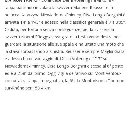
MA NON TANTO
- L’olandese Demi Vollering ha vinto la 4ª
tappa battendo in volata la svizzera Marlene Reusser e la
polacca Katarzyna Niewiadoma-Phinney. Elisa Longo Borghini è
arrivata 14ª a 1’43” e adesso nella classifica generale è 7 a 3’05”.
Caduta, per fortuna senza conseguenze, per la svizzera la
svizzera Noemi Rüegg: aveva girato la testa verso destra per
guardare la situazione alle sue spalle e ha urtato una moto che
la stava sorpassando a sinistra. Reusser è sempre Maglia Gialla
e adesso ha un vantaggio di 12” su Vollering e 1’17” su
Niewiadoma-Phinney. Elisa Longo Borghini è scesa al 6° posto
ed è a 2’58” dal primo. Oggi vigilia dell’arrivo sul Mont Ventoux
con un’altra tappa impegnativa, la 6ª: da Montbrison a Tournon-
sur-Rhône per 153,4 km.