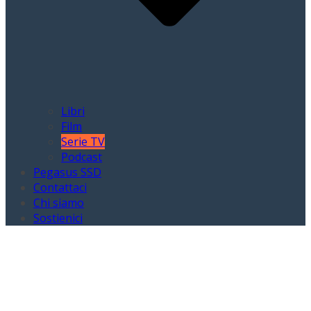
Libri
Film
Serie TV
Podcast
Pegasus SSD
Contattaci
Chi siamo
Sostienici