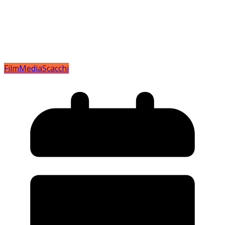
Film
Media
Scacchi