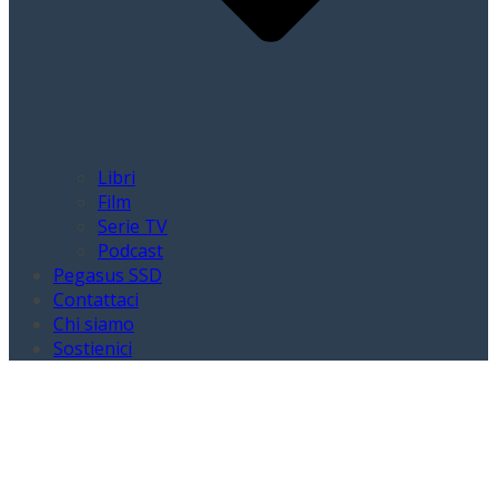
Libri
Film
Serie TV
Podcast
Pegasus SSD
Contattaci
Chi siamo
Sostienici