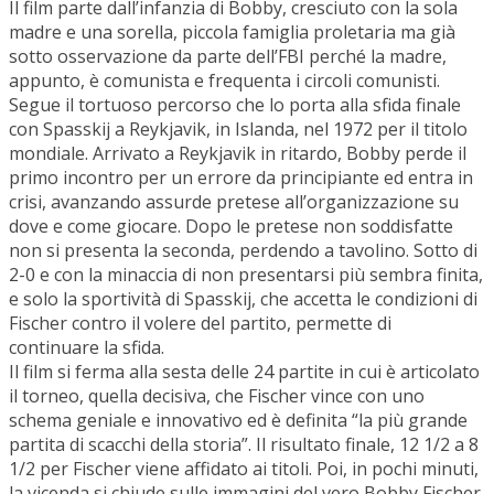
Il film parte dall’infanzia di Bobby, cresciuto con la sola
madre e una sorella, piccola famiglia proletaria ma già
sotto osservazione da parte dell’FBI perché la madre,
appunto, è comunista e frequenta i circoli comunisti.
Segue il tortuoso percorso che lo porta alla sfida finale
con Spasskij a Reykjavik, in Islanda, nel 1972 per il titolo
mondiale. Arrivato a Reykjavik in ritardo, Bobby perde il
primo incontro per un errore da principiante ed entra in
crisi, avanzando assurde pretese all’organizzazione su
dove e come giocare. Dopo le pretese non soddisfatte
non si presenta la seconda, perdendo a tavolino. Sotto di
2-0 e con la minaccia di non presentarsi più sembra finita,
e solo la sportività di Spasskij, che accetta le condizioni di
Fischer contro il volere del partito, permette di
continuare la sfida.
Il film si ferma alla sesta delle 24 partite in cui è articolato
il torneo, quella decisiva, che Fischer vince con uno
schema geniale e innovativo ed è definita “la più grande
partita di scacchi della storia”. Il risultato finale, 12 1/2 a 8
1/2 per Fischer viene affidato ai titoli. Poi, in pochi minuti,
la vicenda si chiude sulle immagini del vero Bobby Fischer