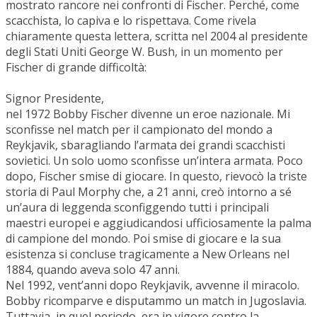
mostrato rancore nei confronti di Fischer. Perché, come
scacchista, lo capiva e lo rispettava. Come rivela
chiaramente questa lettera, scritta nel 2004 al presidente
degli Stati Uniti George W. Bush, in un momento per
Fischer di grande difficoltà:
Signor Presidente,
nel 1972 Bobby Fischer divenne un eroe nazionale. Mi
sconfisse nel match per il campionato del mondo a
Reykjavik, sbaragliando l’armata dei grandi scacchisti
sovietici. Un solo uomo sconfisse un’intera armata. Poco
dopo, Fischer smise di giocare. In questo, rievocò la triste
storia di Paul Morphy che, a 21 anni, creò intorno a sé
un’aura di leggenda sconfiggendo tutti i principali
maestri europei e aggiudicandosi ufficiosamente la palma
di campione del mondo. Poi smise di giocare e la sua
esistenza si concluse tragicamente a New Orleans nel
1884, quando aveva solo 47 anni.
Nel 1992, vent’anni dopo Reykjavik, avvenne il miracolo.
Bobby ricomparve e disputammo un match in Jugoslavia.
Tuttavia, in quel periodo, era in vigore contro la