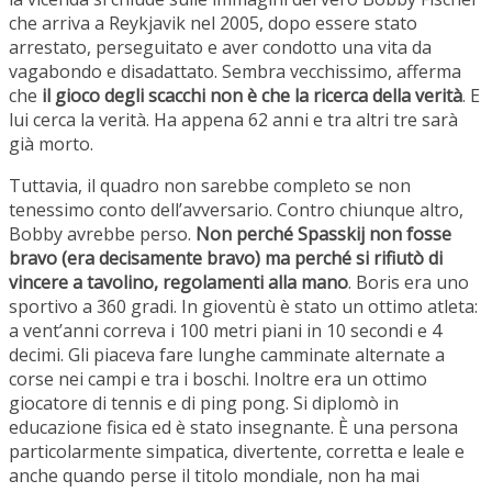
che arriva a Reykjavik nel 2005, dopo essere stato
arrestato, perseguitato e aver condotto una vita da
vagabondo e disadattato. Sembra vecchissimo, afferma
che
il gioco degli scacchi non è che la ricerca della verità
. E
lui cerca la verità. Ha appena 62 anni e tra altri tre sarà
già morto.
Tuttavia, il quadro non sarebbe completo se non
tenessimo conto dell’avversario. Contro chiunque altro,
Bobby avrebbe perso.
Non perché Spasskij non fosse
bravo (era decisamente bravo) ma perché si rifiutò di
vincere a tavolino, regolamenti alla mano
. Boris era uno
sportivo a 360 gradi. In gioventù è stato un ottimo atleta:
a vent’anni correva i 100 metri piani in 10 secondi e 4
decimi. Gli piaceva fare lunghe camminate alternate a
corse nei campi e tra i boschi. Inoltre era un ottimo
giocatore di tennis e di ping pong. Si diplomò in
educazione fisica ed è stato insegnante. È una persona
particolarmente simpatica, divertente, corretta e leale e
anche quando perse il titolo mondiale, non ha mai