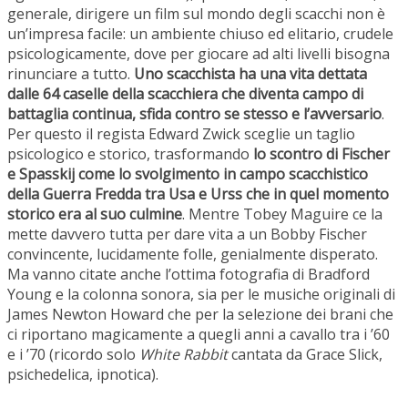
generale, dirigere un film sul mondo degli scacchi non è
un’impresa facile: un ambiente chiuso ed elitario, crudele
psicologicamente, dove per giocare ad alti livelli bisogna
rinunciare a tutto.
Uno scacchista ha una vita dettata
dalle 64 caselle della scacchiera che diventa campo di
battaglia continua, sfida contro se stesso e l’avversario
.
Per questo il regista Edward Zwick sceglie un taglio
psicologico e storico, trasformando
lo scontro di Fischer
e Spasskij come lo svolgimento in campo scacchistico
della Guerra Fredda tra Usa e Urss che in quel momento
storico era al suo culmine
. Mentre Tobey Maguire ce la
mette davvero tutta per dare vita a un Bobby Fischer
convincente, lucidamente folle, genialmente disperato.
Ma vanno citate anche l’ottima fotografia di Bradford
Young e la colonna sonora, sia per le musiche originali di
James Newton Howard che per la selezione dei brani che
ci riportano magicamente a quegli anni a cavallo tra i ’60
e i ’70 (ricordo solo
White Rabbit
cantata da Grace Slick,
psichedelica, ipnotica).