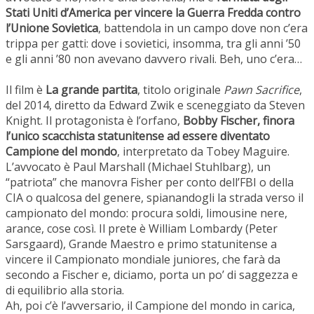
Stati Uniti d’America per vincere la Guerra Fredda contro
l’Unione Sovietica
, battendola in un campo dove non c’era
trippa per gatti: dove i sovietici, insomma, tra gli anni ’50
e gli anni ’80 non avevano davvero rivali. Beh, uno c’era…
Il film è
La grande partita
, titolo originale
Pawn Sacrifice
,
del 2014, diretto da Edward Zwik e sceneggiato da Steven
Knight. Il protagonista è l’orfano,
Bobby Fischer, finora
l’unico scacchista statunitense ad essere diventato
Campione del mondo
, interpretato da Tobey Maguire.
L’avvocato è Paul Marshall (Michael Stuhlbarg), un
“patriota” che manovra Fisher per conto dell’FBI o della
CIA o qualcosa del genere, spianandogli la strada verso il
campionato del mondo: procura soldi, limousine nere,
arance, cose così. Il prete è William Lombardy (Peter
Sarsgaard), Grande Maestro e primo statunitense a
vincere il Campionato mondiale juniores, che farà da
secondo a Fischer e, diciamo, porta un po’ di saggezza e
di equilibrio alla storia.
Ah, poi c’è l’avversario, il Campione del mondo in carica,