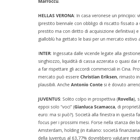
Marroccu
.
HELLAS VERONA
: In casa veronese un principio: vie
(prestito biennale con obbligo di riscatto fissato a 6
prestito ma con diritto di acquisizione definitiva)
gialloblù ha gettato le basi per un mercato estivo a
I
NTER
: Ingessata dalle vicende legate alla gestion
singhiozzo, liquidità di cassa azzerata o quasi dai m
a far rispettare gli accordi commerciali in Cina. Pro
mercato può essere
Christian Eriksen
, rimasto i
plausibili. Anche
Antonio Conte
si è dovuto arrende
JUVENTUS
: Solito colpo in prospettiva (
Rovella
), 
eppoi solo “voci” (
Gianluca Scamacca
, di propriet
euro: ma si può?). Società alla finestra in questa f
focus per i prossimi mesi. Forse nella stanza dei 
Amsterdam, holding (in italiano: società finanziaria
della Juventus al 63,77% dovrebbero valutare megli