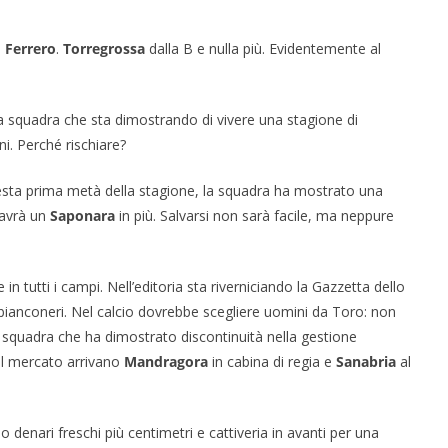
e
Ferrero
.
Torregrossa
dalla B e nulla più. Evidentemente al
a squadra che sta dimostrando di vivere una stagione di
ni. Perché rischiare?
esta prima metà della stagione, la squadra ha mostrato una
 avrà un
Saponara
in più. Salvarsi non sarà facile, ma neppure
 in tutti i campi. Nell’editoria sta riverniciando la Gazzetta dello
si bianconeri. Nel calcio dovrebbe scegliere uomini da Toro: non
 squadra che ha dimostrato discontinuità nella gestione
dal mercato arrivano
Mandragora
in cabina di regia e
Sanabria
al
no denari freschi più centimetri e cattiveria in avanti per una