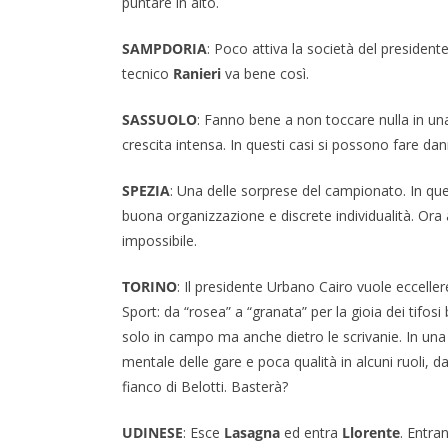
puntare in alto.
SAMPDORIA
: Poco attiva la società del president
tecnico
Ranieri
va bene così.
SASSUOLO
: Fanno bene a non toccare nulla in un
crescita intensa. In questi casi si possono fare dan
SPEZIA
: Una delle sorprese del campionato. In qu
buona organizzazione e discrete individualità. Ora
impossibile.
TORINO
: Il presidente Urbano Cairo vuole eccellere
Sport: da “rosea” a “granata” per la gioia dei tifo
solo in campo ma anche dietro le scrivanie. In una
mentale delle gare e poca qualità in alcuni ruoli, 
fianco di Belotti. Basterà?
UDINESE
: Esce
Lasagna
ed entra
Llorente
. Entra