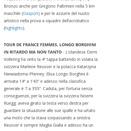
Bronzo anche per Gregorio Paltrinieri nella 5 km
maschile (
Oasport
) e per le azzurre del nuoto
artistico nella prova a squadre dell’acrobatico
(
highlights
).
TOUR DE FRANCE FEMMES, LONGO BORGHINI
IN RITARDO MA NON TANTO
- L’olandese Demi
Vollering ha vinto la 4ª tappa battendo in volata la
svizzera Marlene Reusser e la polacca Katarzyna
Niewiadoma-Phinney. Elisa Longo Borghini è
arrivata 14ª a 1’43” e adesso nella classifica
generale è 7 a 3’05”. Caduta, per fortuna senza
conseguenze, per la svizzera la svizzera Noemi
Rüegg: aveva girato la testa verso destra per
guardare la situazione alle sue spalle e ha urtato
una moto che la stava sorpassando a sinistra.
Reusser è sempre Maglia Gialla e adesso ha un