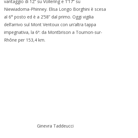
vantaggio di 12” su Vollering e 1’17” su
Niewiadoma-Phinney. Elisa Longo Borghini è scesa
al 6° posto ed è a 2’58” dal primo. Oggi vigilia
dell’arrivo sul Mont Ventoux con un’altra tappa
impegnativa, la 6ª: da Montbrison a Tournon-sur-
Rhône per 153,4 km.
Ginevra Taddeucci