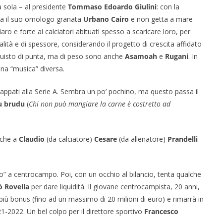
a sola – al presidente
Tommaso Edoardo Giulini
: con la
mita il suo omologo granata
Urbano Cairo
e non getta a mare
iaro e forte ai calciatori abituati spesso a scaricare loro, per
lità e di spessore, considerando il progetto di crescita affidato
quisto di punta, ma di peso sono anche
Asamoah
e
Rugani
. In
una “musica” diversa.
appati alla Serie A. Sembra un po’ pochino, ma questo passa il
 u brudu
(
Chi non può mangiare la carne è costretto ad
e che a
Claudio
(da calciatore)
Cesare
(da allenatore)
Prandelli
o” a centrocampo. Poi, con un occhio al bilancio, tenta qualche
ò Rovella
per dare liquidità. Il giovane centrocampista, 20 anni,
 più bonus (fino ad un massimo di 20 milioni di euro) e rimarrà in
1-2022. Un bel colpo per il direttore sportivo
Francesco