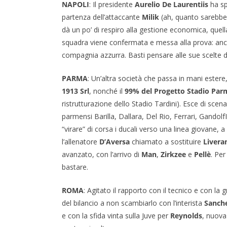
NAPOLI
: Il presidente
Aurelio De Laurentiis
ha sp
partenza dell’attaccante
Milik
(ah, quanto sarebbe s
dà un po’ di respiro alla gestione economica, quell
squadra viene confermata e messa alla prova: anc
compagnia azzurra. Basti pensare alle sue scelte del
PARMA
: Un’altra società che passa in mani estere,
1913 Srl
, nonché il
99% del Progetto Stadio Parm
ristrutturazione dello Stadio Tardini). Esce di scen
parmensi Barilla, Dallara, Del Rio, Ferrari, Gandolf
“virare” di corsa i ducali verso una linea giovane,
l’allenatore
D’Aversa
chiamato a sostituire
Livera
avanzato, con l’arrivo di
Man
,
Zirkzee
e
Pellè
. Per
bastare.
ROMA
: Agitato il rapporto con il tecnico e con la 
del bilancio a non scambiarlo con l’interista
Sanch
e con la sfida vinta sulla Juve per
Reynolds
, nuova