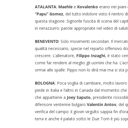
ATALANTA
:
Maehle
e
Kovalenko
erano nei piani 
“Papu” Gomez
, del tutto indolore visto il rientro d
questa stagione. Signorile l’uscita di scena del cap
in nerazzurro: parole appropriate nel video di saluti
BENEVENTO
: Solo movimenti secondari. Il mercato
qualità necessario, specie nel reparto offensivo 
crescere. L’allenatore,
Filippo Inzaghi
, è stato ce
come far rendere al meglio gli uomini che ha. L’acr
ormai alle spalle: Pippo non lo dirà mai ma si sta 
BOLOGNA
: Poca voglia di cambiare, molto lavoro a
piede in Italia e l’altro in Canada dal momento che 
che appartiene a
Joey Saputo
, presidente rossoblù
difensore ventenne bulgaro
Valentin Antov
, del 
verifica del campo: il giovin virgulto sappia fin d’or
terra e anche il palato sotto le Due Torri è più sop