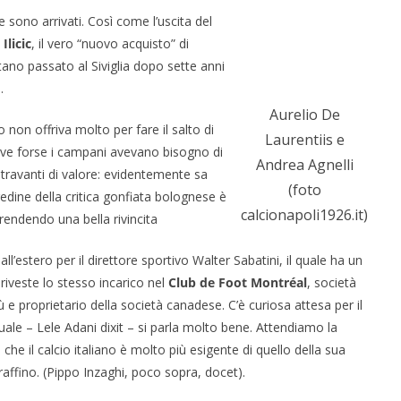
e sono arrivati. Così come l’uscita del
i
Ilicic
, il vero “nuovo acquisto” di
itano passato al Siviglia dopo sette anni
.
Aurelio De
 non offriva molto per fare il salto di
Laurentiis e
dove forse i campani avevano bisogno di
Andrea Agnelli
ntravanti di valore: evidentemente sa
(foto
edine della critica gonfiata bolognese è
calcionapoli1926.it)
prendendo una bella rivincita
ll’estero per il direttore sportivo Walter Sabatini, il quale ha un
riveste lo stesso incarico nel
Club de Foot Montréal
, società
 e proprietario della società canadese. C’è curiosa attesa per il
quale – Lele Adani dixit – si parla molto bene. Attendiamo la
a che il calcio italiano è molto più esigente di quello della sua
raffino. (Pippo Inzaghi, poco sopra, docet).