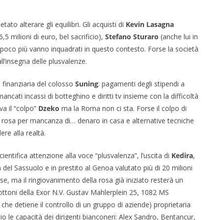
tato alterare gli equilibri. Gli acquisti di
Kevin Lasagna
,5 milioni di euro, bel sacrificio),
Stefano Sturaro
(anche lui in
 e poco più vanno inquadrati in questo contesto. Forse la società
ll’insegna delle plusvalenze.
e finanziaria del colosso
Suning
: pagamenti degli stipendi a
ancati incassi di botteghino e diritti tv insieme con la difficoltà
va il “colpo”
Dzeko
ma la Roma non ci sta. Forse il colpo di
n rosa per mancanza di… denaro in casa e alternative tecniche
re alla realtà.
scientifica attenzione alla voce “plusvalenza”, l’uscita di
Kedira
,
à del Sassuolo e in prestito al Genoa valutato più di 20 milioni
ase, ma il ringiovanimento della rosa già iniziato resterà un
bottoni della Exor N.V. Gustav Mahlerplein 25, 1082 MS
 che detiene il controllo di un gruppo di aziende) proprietaria
o le capacità dei dirigenti bianconeri: Alex Sandro, Bentancur,