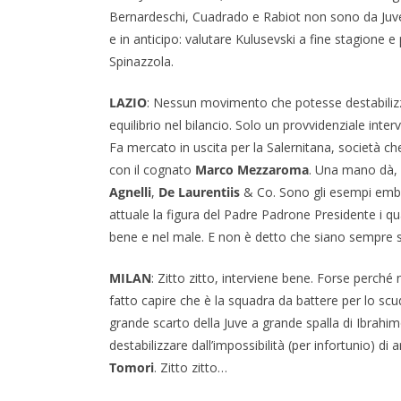
Bernardeschi, Cuadrado e Rabiot non sono da Juvent
e in anticipo: valutare Kulusevski a fine stagione e
Spinazzola.
LAZIO
: Nessun movimento che potesse destabilizz
equilibrio nel bilancio. Solo un provvidenziale inter
Fa mercato in uscita per la Salernitana, società c
con il cognato
Marco Mezzaroma
. Una mano dà,
Agnelli
,
De
Laurentiis
& Co. Sono gli esempi emble
attuale la figura del Padre Padrone Presidente i qual
bene e nel male. E non è detto che siano sempre sc
MILAN
: Zitto zitto, interviene bene. Forse perch
fatto capire che è la squadra da battere per lo sc
grande scarto della Juve a grande spalla di Ibrahi
destabilizzare dall’impossibilità (per infortunio) di 
Tomori
. Zitto zitto…