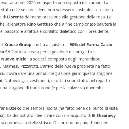
eso tanto nel 2020 ed aspetta una risposta dal campo. La
tato utile se i presidenti non volessero sostituirsi ai tecnici!)
a di
Llorente
dà meno pressione alla gestione della rosa. La
he l’allenatore
Rino Gattuso
che a fine campionato saluterà la
 passato e all’attuale conflitto dialettico con il presidente.
 il
Krause Group
che ha acquistato il
90% del Parma Calcio
a Srl
(società creata per la gestione del progetto di
a
Nuovo Inizio
, la società composta dagli imprenditori
I, Malmesi, Pizzarotti. L’arrivo della nuova proprietà ha fatto
 a cui dovrà dare una prima integrazione già in questa stagione
ni
. Notevoli gli investimenti, dirottati soprattutto nel reparto
 una stagione di transizione (e per la salvezza) dovrebbe
grana-
Dzeko
che sembra risolta (ha fatto bene dal punto di vista
ez
), ha dimostrato idee chiare con il ri-acquisto di
El
Shaarawy
 scommessa a stelle strisce. Occorrono un paio d’anni per