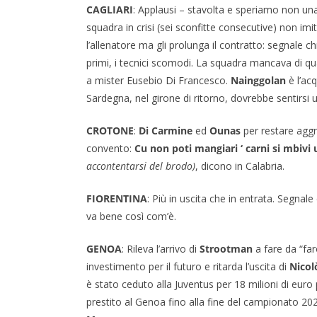
CAGLIARI
: Applausi – stavolta e speriamo non un
squadra in crisi (sei sconfitte consecutive) non i
l’allenatore ma gli prolunga il contratto: segnale ch
primi, i tecnici scomodi. La squadra mancava di qua
a mister Eusebio Di Francesco.
Nainggolan
è l’ac
Sardegna, nel girone di ritorno, dovrebbe sentirsi 
CROTONE
:
Di Carmine
ed
Ounas
per restare aggr
convento:
Cu non poti mangiari ‘ carni si mbivi
accontentarsi del brodo)
, dicono in Calabria.
FIORENTINA
: Più in uscita che in entrata. Segnal
va bene così com’è.
GENOA
: Rileva l’arrivo di
Strootman
a fare da “far
investimento per il futuro e ritarda l’uscita di
Nicol
è stato ceduto alla Juventus per 18 milioni di euro
prestito al Genoa fino alla fine del campionato 202