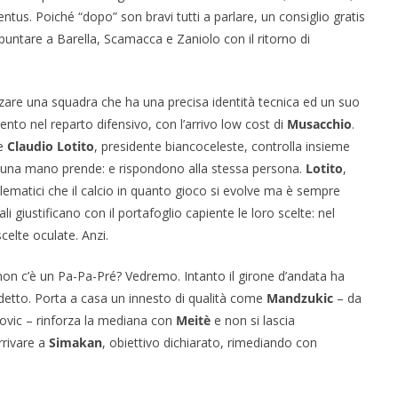
us. Poiché “dopo” son bravi tutti a parlare, un consiglio gratis
 puntare a Barella, Scamacca e Zaniolo con il ritorno di
are una squadra che ha una precisa identità tecnica ed un suo
vento nel reparto difensivo, con l’arrivo low cost di
Musacchio
.
he
Claudio Lotito
, presidente biancoceleste, controlla insieme
 una mano prende: e rispondono alla stessa persona.
Lotito
,
matici che il calcio in quanto gioco si evolve ma è sempre
i giustificano con il portafoglio capiente le loro scelte: nel
elte oculate. Anzi.
é non c’è un Pa-Pa-Pré? Vedremo. Intanto il girone d’andata ha
udetto. Porta a casa un innesto di qualità come
Mandzukic
– da
movic – rinforza la mediana con
Meitè
e non si lascia
arrivare a
Simakan
, obiettivo dichiarato, rimediando con