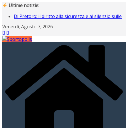
Salta
Ultime notizie:
al
Di Pretoro: il diritto alla sicurezza e al silenzio sulle
contenuto
nostre strade
Venerdì, Agosto 7, 2026
Operazione Nostalgia, Gianluigi Buffon scende in
campo ad Ancona
Operazione Nostalgia svela i protagonisti del
raduno di Ancona
Campiani italiani 3D di Schilpario: assegnati i
tricolori individuali e a squadre
Gli italiani al Tour: CLASSIFICA FINALE, a Davide
Piganzoli la maglia gialla “italiana”