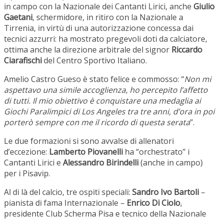
in campo con la Nazionale dei Cantanti Lirici, anche
Giulio
Gaetani
, schermidore, in ritiro con la Nazionale a
Tirrenia, in virtù di una autorizzazione concessa dai
tecnici azzurri: ha mostrato pregevoli doti da calciatore,
ottima anche la direzione arbitrale del signor
Riccardo
Ciarafischi
del Centro Sportivo Italiano.
Amelio Castro Gueso è stato felice e commosso: “
Non mi
aspettavo una simile accoglienza, ho percepito l’affetto
di tutti. Il mio obiettivo è conquistare una medaglia ai
Giochi Paralimpici di Los Angeles tra tre anni, d’ora in poi
porterò sempre con me il ricordo di questa serata
”.
Le due formazioni si sono avvalse di allenatori
d’eccezione:
Lamberto Piovanelli
ha “orchestrato” i
Cantanti Lirici e
Alessandro Birindelli
(anche in campo)
per i Pisavip.
Al di là del calcio, tre ospiti speciali:
Sandro Ivo Bartoli
–
pianista di fama Internazionale –
Enrico Di Ciolo
,
presidente Club Scherma Pisa e tecnico della Nazionale