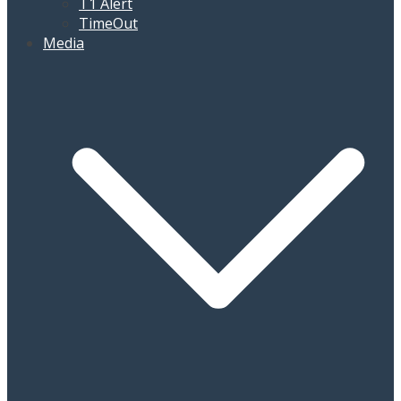
T1 Alert
TimeOut
Media