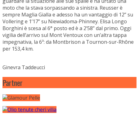
guardare la situazione alle sue spalle e ha urtato una
moto che la stava sorpassando a sinistra. Reusser è
sempre Maglia Gialla e adesso ha un vantaggio di 12” su
Vollering e 1’17” su Niewiadoma-Phinney. Elisa Longo
Borghini è scesa al 6° posto ed è a 2’58” dal primo. Oggi
vigilia dell’arrivo sul Mont Ventoux con un’altra tappa
impegnativa, la 6ª: da Montbrison a Tournon-sur-Rhône
per 153,4 km.
Ginevra Taddeucci
Partner