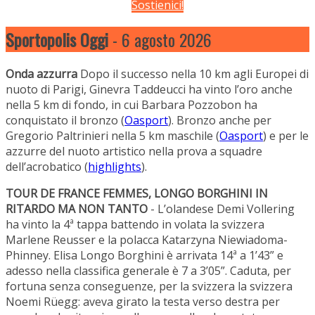
Sostienici!
Sportopolis Oggi
- 6 agosto 2026
Onda azzurra
Dopo il successo nella 10 km agli Europei di
nuoto di Parigi, Ginevra Taddeucci ha vinto l’oro anche
nella 5 km di fondo, in cui Barbara Pozzobon ha
conquistato il bronzo (
Oasport
). Bronzo anche per
Gregorio Paltrinieri nella 5 km maschile (
Oasport
) e per le
azzurre del nuoto artistico nella prova a squadre
dell’acrobatico (
highlights
).
TOUR DE FRANCE FEMMES, LONGO BORGHINI IN
RITARDO MA NON TANTO
- L’olandese Demi Vollering
ha vinto la 4ª tappa battendo in volata la svizzera
Marlene Reusser e la polacca Katarzyna Niewiadoma-
Phinney. Elisa Longo Borghini è arrivata 14ª a 1’43” e
adesso nella classifica generale è 7 a 3’05”. Caduta, per
fortuna senza conseguenze, per la svizzera la svizzera
Noemi Rüegg: aveva girato la testa verso destra per