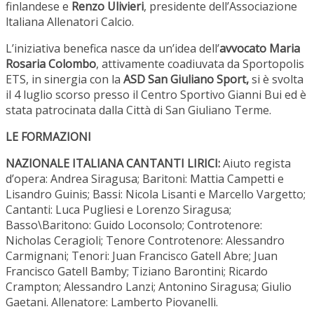
finlandese e
Renzo Ulivieri
, presidente dell’Associazione
ltaliana Allenatori Calcio.
L’iniziativa benefica nasce da un’idea dell’
avvocato Maria
Rosaria Colombo
, attivamente coadiuvata da Sportopolis
ETS, in sinergia con la
ASD San Giuliano Sport,
si è svolta
il 4 luglio scorso presso il Centro Sportivo Gianni Bui ed è
stata patrocinata dalla Città di San Giuliano Terme.
LE FORMAZIONI
NAZIONALE ITALIANA CANTANTI LIRICI:
Aiuto regista
d’opera: Andrea Siragusa; Baritoni: Mattia Campetti e
Lisandro Guinis; Bassi: Nicola Lisanti e Marcello Vargetto;
Cantanti: Luca Pugliesi e Lorenzo Siragusa;
Basso\Baritono: Guido Loconsolo; Controtenore:
Nicholas Ceragioli; Tenore Controtenore: Alessandro
Carmignani; Tenori: Juan Francisco Gatell Abre; Juan
Francisco Gatell Bamby; Tiziano Barontini; Ricardo
Crampton; Alessandro Lanzi; Antonino Siragusa; Giulio
Gaetani. Allenatore: Lamberto Piovanelli.