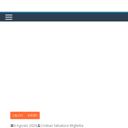
Salta
al
contenuto
CALCIO
EVENTI
6 Agosto 2026
Cristian Salvatore Miglietta