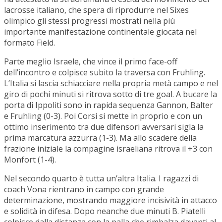
lacrosse italiano, che spera di riprodurre nel Sixes
olimpico gli stessi progressi mostrati nella più
importante manifestazione continentale giocata nel
formato Field.
Parte meglio Israele, che vince il primo face-off
dell’incontro e colpisce subito la traversa con Fruhling.
L’Italia si lascia schiacciare nella propria metà campo e nel
giro di pochi minuti si ritrova sotto di tre goal. A bucare la
porta di Ippoliti sono in rapida sequenza Gannon, Balter
e Fruhling (0-3). Poi Corsi si mette in proprio e con un
ottimo inserimento tra due difensori avversari sigla la
prima marcatura azzurra (1-3). Ma allo scadere della
frazione iniziale la compagine israeliana ritrova il +3 con
Monfort (1-4).
Nel secondo quarto è tutta un’altra Italia. I ragazzi di
coach Vona rientrano in campo con grande
determinazione, mostrando maggiore incisività in attacco
e solidità in difesa. Dopo neanche due minuti B. Piatelli