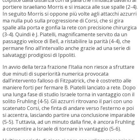
colpisce dalla distanza con la palla che rimbalza davanti al
portiere israeliano Morris e si insacca alle sue spalle (2-4).
In seguito Morris si oppone più volte agli attacchi azzurri
ma nulla può sulla progressione di Corsi, che si gira
spalle alla porta e gonfia la rete con precisione chirurgica
(3-4). Quindi è J. Piatelli, magnificamente servito da un
passaggio veloce di Bell, a ristabilire la parità (4-4), che
permane fino all’intervallo anche grazie ad una serie di
salvataggi prodigiosi di Ippoliti.
In avvio della terza frazione l’Italia non riesce a sfruttare
due minuti di superiorità numerica provocata
dall’intervento falloso di Fitzpatrick, che è costretto alle
maniere forti per fermare B. Piatelli lanciato a rete. Dopo
una lunga fase di studio Israele torna in vantaggio con il
solito Fruhling (4-5). Gli azzurri ritrovano il pari con uno
scatenato Corsi, che finta di andare verso l’esterno e poi
si accentra, lasciando partire una conclusione imparabile
(5-5). Tuttavia, ad un minuto dalla fine, è ancora Fruhling
a consentire a Israele di tornare in vantaggio (5-6).