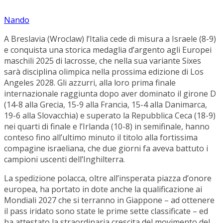
Nando
A Breslavia (Wroclaw) l’Italia cede di misura a Israele (8-9)
e conquista una storica medaglia d’argento agli Europei
maschili 2025 di lacrosse, che nella sua variante Sixes
sarà disciplina olimpica nella prossima edizione di Los
Angeles 2028. Gli azzurri, alla loro prima finale
internazionale raggiunta dopo aver dominato il girone D
(14-8 alla Grecia, 15-9 alla Francia, 15-4 alla Danimarca,
19-6 alla Slovacchia) e superato la Repubblica Ceca (18-9)
nei quarti di finale e l’Irlanda (10-8) in semifinale, hanno
conteso fino all’ultimo minuto il titolo alla fortissima
compagine israeliana, che due giorni fa aveva battuto i
campioni uscenti dell’Inghilterra.
La spedizione polacca, oltre all’insperata piazza d’onore
europea, ha portato in dote anche la qualificazione ai
Mondiali 2027 che si terranno in Giappone – ad ottenere
il pass iridato sono state le prime sette classificate – ed
ha attestato la straordinaria crescita del movimento del