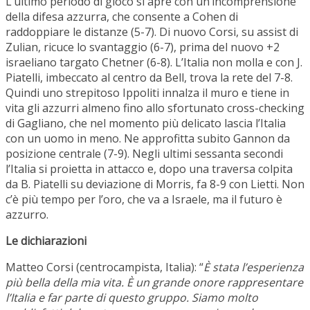
L’ultimo periodo di gioco si apre con un’incomprensione
della difesa azzurra, che consente a Cohen di
raddoppiare le distanze (5-7). Di nuovo Corsi, su assist di
Zulian, ricuce lo svantaggio (6-7), prima del nuovo +2
israeliano targato Chetner (6-8). L’Italia non molla e con J.
Piatelli, imbeccato al centro da Bell, trova la rete del 7-8.
Quindi uno strepitoso Ippoliti innalza il muro e tiene in
vita gli azzurri almeno fino allo sfortunato cross-checking
di Gagliano, che nel momento più delicato lascia l’Italia
con un uomo in meno. Ne approfitta subito Gannon da
posizione centrale (7-9). Negli ultimi sessanta secondi
l’Italia si proietta in attacco e, dopo una traversa colpita
da B. Piatelli su deviazione di Morris, fa 8-9 con Lietti. Non
c’è più tempo per l’oro, che va a Israele, ma il futuro è
azzurro.
Le dichiarazioni
Matteo Corsi (centrocampista, Italia): “
È stata l’esperienza
più bella della mia vita. È un grande onore rappresentare
l’Italia e far parte di questo gruppo. Siamo molto