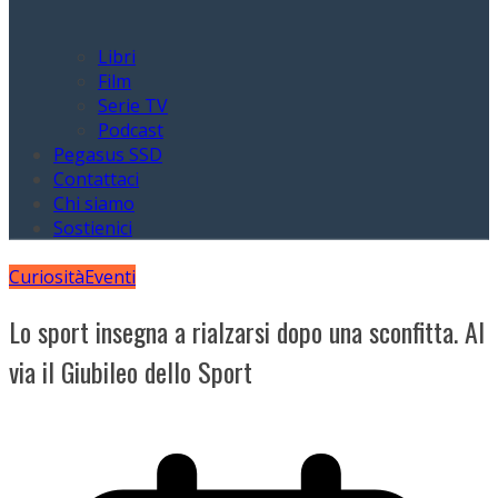
Libri
Film
Serie TV
Podcast
Pegasus SSD
Contattaci
Chi siamo
Sostienici
Curiosità
Eventi
Lo sport insegna a rialzarsi dopo una sconfitta. Al
via il Giubileo dello Sport