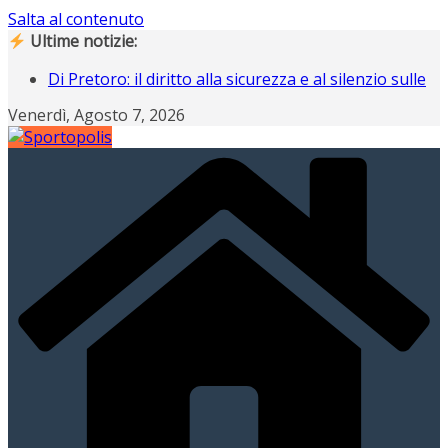
Salta al contenuto
Ultime notizie:
Di Pretoro: il diritto alla sicurezza e al silenzio sulle
nostre strade
Venerdì, Agosto 7, 2026
Operazione Nostalgia, Gianluigi Buffon scende in
campo ad Ancona
Operazione Nostalgia svela i protagonisti del
raduno di Ancona
Campiani italiani 3D di Schilpario: assegnati i
tricolori individuali e a squadre
Gli italiani al Tour: CLASSIFICA FINALE, a Davide
Piganzoli la maglia gialla “italiana”