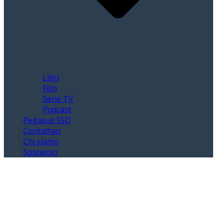
Libri
Film
Serie TV
Podcast
Pegasus SSD
Contattaci
Chi siamo
Sostienici