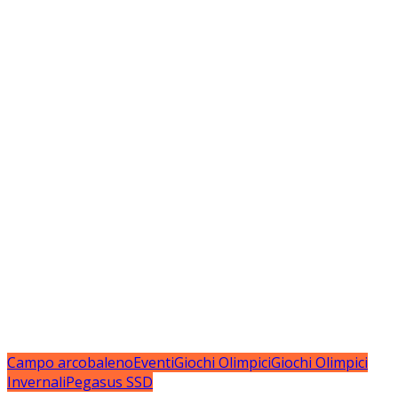
Campo arcobaleno
Eventi
Giochi Olimpici
Giochi Olimpici
Invernali
Pegasus SSD