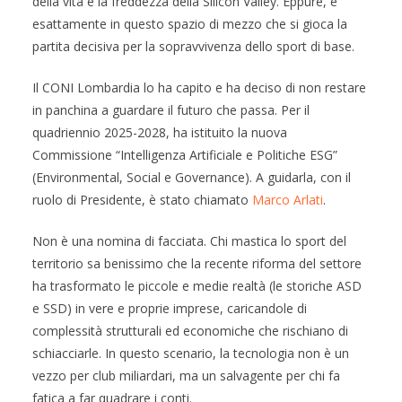
della vita e la freddezza della Silicon Valley. Eppure, è
esattamente in questo spazio di mezzo che si gioca la
partita decisiva per la sopravvivenza dello sport di base.
Il CONI Lombardia lo ha capito e ha deciso di non restare
in panchina a guardare il futuro che passa. Per il
quadriennio 2025-2028, ha istituito la nuova
Commissione “Intelligenza Artificiale e Politiche ESG”
(Environmental, Social e Governance). A guidarla, con il
ruolo di Presidente, è stato chiamato
Marco Arlati
.
Non è una nomina di facciata. Chi mastica lo sport del
territorio sa benissimo che la recente riforma del settore
ha trasformato le piccole e medie realtà (le storiche ASD
e SSD) in vere e proprie imprese, caricandole di
complessità strutturali ed economiche che rischiano di
schiacciarle. In questo scenario, la tecnologia non è un
vezzo per club miliardari, ma un salvagente per chi fa
fatica a far quadrare i conti.