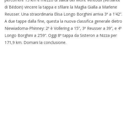
di Bédoin) vincere la tappa e sfilare la Maglia Gialla a Marlene
Reusser. Una straordinaria Elisa Longo Borghini arriva 3ª a 1’42”.
A due tappe dalla fine, questa la nuova classifica generale dietro
Niewiadoma-Phinney: 2ª è Vollering a 15”, 3ª Reusser a 39”, e 4ª
Longo Borghini a 2’59”. Oggi 8ª tappa da Sisteron a Nizza per
171,9 km. Domani la conclusione.