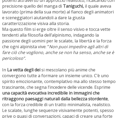
potenti attraverso un approccio realistico, ricalcando con
precisione quello del manga di
Taniguchi,
il quale aveva
lavorato (prima della sua morte) al fianco degli animatori
e sceneggiatori aiutandoli a dare la giusta
caratterizzazione visiva alla storia.
Ma questo film si erge oltre il senso visivo e tocca vette
tendenti alla filosofia dell’alpinismo, indagando la
passione degli uomini per le scalate, la libertà e la forza
che ogni alpinista vive: “
Non puoi impedire agli altri di
fare ciò che vogliono, anche se non ha senso, anche se è
pericoloso”.
In
La vetta degli dei
si mescolano più anime che
convergono tutte a formare un insieme unico. C’è uno
spirito emozionante, contemplativo ma allo stesso tempo
trascinante, che segna l’incedere delle vicende. Esprime
una capacità evocativa incredibile in immagini che
ritraggono paesaggi naturali dalla bellezza stordente
,
con la forza credibile di un tratto minimalista, realistico.
Le scalate, lunghe sequenze visivamente potenti, spesso
prive o quasi di conversazioni, capaci di creare una forte