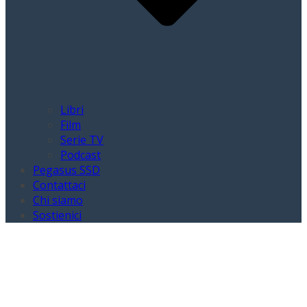
Libri
Film
Serie TV
Podcast
Pegasus SSD
Contattaci
Chi siamo
Sostienici