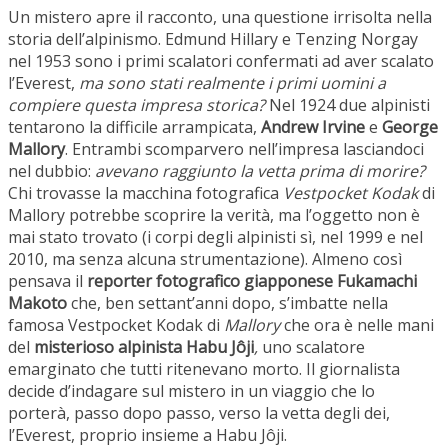
Un mistero apre il racconto, una questione irrisolta nella
storia dell’alpinismo. Edmund Hillary e Tenzing Norgay
nel 1953 sono i primi scalatori confermati ad aver scalato
l’Everest,
ma sono stati realmente i primi uomini a
compiere questa impresa storica?
Nel 1924 due alpinisti
tentarono la difficile arrampicata,
Andrew Irvine
e
George
Mallory
. Entrambi scomparvero nell’impresa lasciandoci
nel dubbio:
avevano raggiunto la vetta prima di morire?
Chi trovasse la macchina fotografica
Vestpocket Kodak
di
Mallory potrebbe scoprire la verità, ma l’oggetto non è
mai stato trovato (i corpi degli alpinisti sì, nel 1999 e nel
2010, ma senza alcuna strumentazione). Almeno così
pensava il
reporter fotografico giapponese Fukamachi
Makoto
che, ben settant’anni dopo, s’imbatte nella
famosa Vestpocket Kodak di
Mallory
che ora è nelle mani
del
misterioso alpinista Habu Jôji
,
uno scalatore
emarginato che tutti ritenevano morto. Il giornalista
decide d’indagare sul mistero in un viaggio che lo
porterà, passo dopo passo, verso la vetta degli dei,
l’Everest, proprio insieme a Habu Jôji.