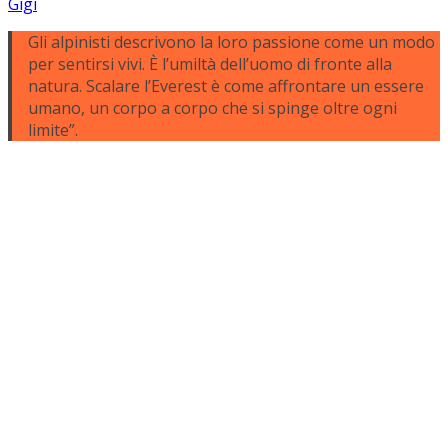
Gigi
Gli alpinisti descrivono la loro passione come un modo
per sentirsi vivi. È l’umiltà dell’uomo di fronte alla
natura. Scalare l’Everest è come affrontare un essere
umano, un corpo a corpo che si spinge oltre ogni
limite”.