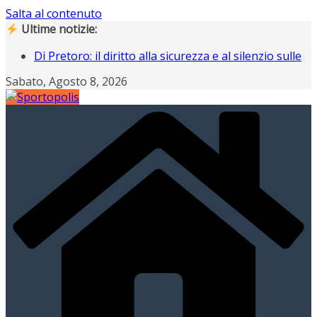
Salta al contenuto
Ultime notizie:
Di Pretoro: il diritto alla sicurezza e al silenzio sulle
nostre strade
Sabato, Agosto 8, 2026
Operazione Nostalgia, Gianluigi Buffon scende in
campo ad Ancona
Operazione Nostalgia svela i protagonisti del
raduno di Ancona
Campiani italiani 3D di Schilpario: assegnati i
tricolori individuali e a squadre
Gli italiani al Tour: CLASSIFICA FINALE, a Davide
Piganzoli la maglia gialla “italiana”