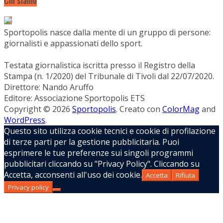
Sportopolis nasce dalla mente di un gruppo di persone:
giornalisti e appassionati dello sport.
Testata giornalistica iscritta presso il Registro della
Stampa (n. 1/2020) del Tribunale di Tivoli dal 22/07/2020.
Direttore: Nando Aruffo
Editore: Associazione Sportopolis ETS
Copyright © 2026
Sportopolis
. Creato con
ColorMag
and
WordPress
.
Questo sito utilizza cookie tecnici e cookie di profilazione
di terze parti per la gestione pubblicitaria. Puoi
esprimere le tue preferenze sui singoli programmi
pubblicitari cliccando su "Privacy Policy". Cliccando su
Accetta, acconsenti all'uso dei cookie.
Accetta
Rifiuta
Privacy policy