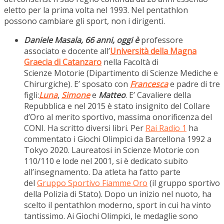
eletto per la prima volta nel 1993. Nel pentathlon
possono cambiare gli sport, non i dirigenti.
Daniele Masala, 66 anni, oggi è
professore
associato e docente all’
Università della Magna
Graecia di Catanzaro
nella Facoltà di
Scienze Motorie (Dipartimento di Scienze Mediche e
Chirurgiche). E’ sposato con
Francesca
e padre di tre
figli:
Luna
,
Simone
e
Matteo
. E’ Cavaliere della
Repubblica e nel 2015 è stato insignito del Collare
d’Oro al merito sportivo, massima onorificenza del
CONI. Ha scritto diversi libri. Per
Rai Radio 1
ha
commentato i Giochi Olimpici da Barcellona 1992 a
Tokyo 2020. Laureatosi in Scienze Motorie con
110/110 e lode nel 2001, si è dedicato subito
all’insegnamento. Da atleta ha fatto parte
del
Gruppo Sportivo Fiamme Oro
(il gruppo sportivo
della Polizia di Stato). Dopo un inizio nel nuoto, ha
scelto il pentathlon moderno, sport in cui ha vinto
tantissimo. Ai Giochi Olimpici, le medaglie sono