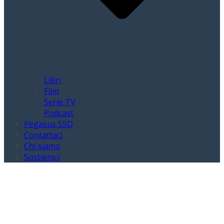
Libri
Film
Serie TV
Podcast
Pegasus SSD
Contattaci
Chi siamo
Sostienici