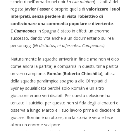
scheletri nell’armadio nel noir
La isla minima
). L’abilità del
regista
Javier Fesser
è proprio quella di
valorizzare i suoi
interpreti, senza perdere di vista l’obiettivo di
confezionare una commedia popolare e divertente
.
E
Campeones
in Spagna è stato in effetti un enorme
successo, dando vita anche a un documentario sui reali
personaggi (
Ni distintos
,
ni diferentes
:
Campeones)
.
Naturalmente la squadra arriverà in finale (ma non vi dico
come andrà la partita) e comparirà in quest’ultima partita
un vero campione,
Román
(
Roberto Chinchilla
), atleta
della squadra paralimpica spagnola alle Olimpiadi di
Sydney squalificata perché solo Román e un altro
giocatore erano veri disabili. Per questa delusione ha
tentato il suicidio, per questo non si fida degli allenatori e
osserva a lungo Marco e il suo lavoro prima di decidere di
giocare. Román è un attore, ma la storia è vera e fece
allora un enorme scalpore.