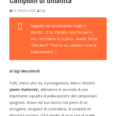
22 Ottobre 2021
Gigi
Ragazzi, mi raccomando i tagli e i
blocchi… E tu, Pachito, non forzare il
tiro, cerchiamo lo scarico…avanti, forza”
“Che dice?” “Non lo so, saranno cose di
pallacanestro…”
di Gigi Marchitelli
Tutti, meno uno: lui, il protagonista, Marco Montes
(
Javier Gutierréz
), allenatore in seconda di una
importante squadra di pallacanestro del campionato
spagnolo. Bravo nel suo lavoro ma pieno di sé,
arrogante, incapace di controllarsi, di umanità ne
dimostra pochina. Dà il meglio di se in una di quelle