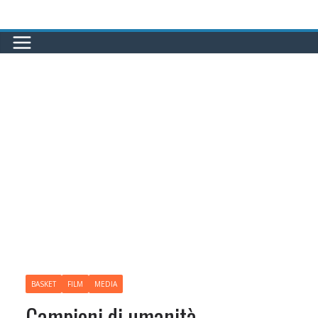
Salta
al
contenuto
BASKET
FILM
MEDIA
Campioni di umanità