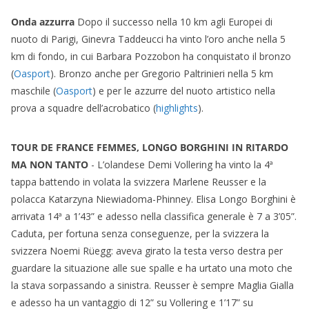
Onda azzurra
Dopo il successo nella 10 km agli Europei di
nuoto di Parigi, Ginevra Taddeucci ha vinto l’oro anche nella 5
km di fondo, in cui Barbara Pozzobon ha conquistato il bronzo
(
Oasport
). Bronzo anche per Gregorio Paltrinieri nella 5 km
maschile (
Oasport
) e per le azzurre del nuoto artistico nella
prova a squadre dell’acrobatico (
highlights
).
TOUR DE FRANCE FEMMES, LONGO BORGHINI IN RITARDO
MA NON TANTO
- L’olandese Demi Vollering ha vinto la 4ª
tappa battendo in volata la svizzera Marlene Reusser e la
polacca Katarzyna Niewiadoma-Phinney. Elisa Longo Borghini è
arrivata 14ª a 1’43” e adesso nella classifica generale è 7 a 3’05”.
Caduta, per fortuna senza conseguenze, per la svizzera la
svizzera Noemi Rüegg: aveva girato la testa verso destra per
guardare la situazione alle sue spalle e ha urtato una moto che
la stava sorpassando a sinistra. Reusser è sempre Maglia Gialla
e adesso ha un vantaggio di 12” su Vollering e 1’17” su