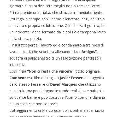
giornate di cui si dice “era meglio non alzarsi dal letto”.
Prima prende una multa, che straccia immediatamente.
Poi litiga in campo con il primo allenatore, anzi, dà vita a
una vera e propria colluttazione. Quindi alza il gomito, ha
un incidente, viene fermato dalla polizia e tampona l’auto
della stessa polizia.
Il risultato: perde il lavoro ed è condannato a tre mesi di
lavori sociali, che sconterà allenando
“Los Amigos”
, la
squadra di pallacanestro di un’associazione per disabili
intellettivi.
Così inizia
“Non ci resta che vincere”
(titolo originale,
Campeones
), film del regista
Javier Fesser
su soggetto
dello stesso Fesser e di
David Marqués
che utilizzano
questa trama per indagare in modo realistico e naturale
su quante barriere può costruirsi l’uomo comune davanti
a qualcosa che non conosce.
L’atteggiamento di Marco quando incontra la sua nuova
squadra è tra l’incredulo e il disperato. Non sa