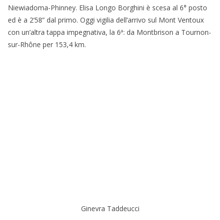
Niewiadoma-Phinney. Elisa Longo Borghini è scesa al 6° posto
ed è a 2’58” dal primo. Oggi vigilia dell’arrivo sul Mont Ventoux
con un’altra tappa impegnativa, la 6ª: da Montbrison a Tournon-
sur-Rhône per 153,4 km.
Ginevra Taddeucci