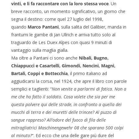
vinti, e li fa raccontare con la loro stessa voce
. Un
breve racconto, un momento significativo, un giorno che
segna il destino: come quel 27 luglio del 1998,
quando
Marco Pantani
, sulla salita del Galibier, manda in
frantumi le gambe di Jan Ullrich e arriva tutto solo al
traguardo de Les Duex Alpes con quasi 9 minuti di
vantaggio sulla maglia gialla.
Ma oltre a Pantani ci sono anche
Nibali, Bugno,
Chiappucci e Casartelli, Gimondi, Nencini, Magni,
Bartali, Coppi e Bottecchia
, il primo italiano ad
aggiudicarsi la corsa, nel 1924, che apre il libro con parole
semplici e taglienti: “
Non venite a parlarmi di fatica. Non a
me che ho fatto il soldato. Cosa volete che sia per me
questa polvere qui delle strade, in confronto a quella dei
mucchi di terra e dei muretti delle trincee? Al puzzo di
sangue rappreso? All’odore del fuoco di fila delle
mitragliatrici Maschinengewehr 08 che sparano 500 colpi
al minuto?
“. Ed ecco che una delle gare più dure del