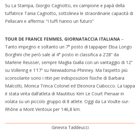
Su La Stampa, Giorgio Cagnotto, ex campione e papà della
tuffatrice Tania Cagnotto, sottolinea le straordinarie capacità di
Pellacani e afferma: “I tuffi hanno un futuro”
TOUR DE FRANCE FEMMES, GIORNATACCIA ITALIANA
–
Tanto impegno e soltanto un 7° posto di tappaper Elisa Longo
Borghini che però sale al 4° posto in classifica a 2’28” da
Marlene Reusser, sempre Maglia Gialla con un vantaggio di 12”
su Vollering e 1’17” su Niewiadoma-Phinney. Ma l’aspetto più
sconsolante sono i ritiri per indisposizioni fisiche di Barbara
Malcotti, Monica Trinca Colonel ed Eleonora Ciabocco. La tappa
è stata vinta dall’atleta di Mautitius Kim Le Court Pienaar in
volata su un piccolo gruppo di 8 atlete. Oggi da La Voulte-sur-
Rhône a Mont Ventoux per 146,8 km.
Ginevra Taddeucci