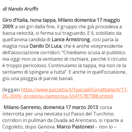
di Nando Aruffo
Giro d’Italia, nona tappa, Milano domenica 17 maggio
2009:
a sei giri dalla fine, il gruppo che già procedeva a
bassa velocità, si ferma sul traguardo. E lì, sobillato da
quell’anima candida di
Lance Armstrong
, così parla la
maglia rosa
Danilo Di Luca
, che è anche vicepresidente
dell’associazione corridori: “Chiediamo scusa al pubblico
ma oggi non ce la sentiamo di rischiare, perché il circuito
è troppo pericoloso. Continuiamo la tappa, ma non ce la
sentiamo di spingere a tutta”. E anche in quell’occasione,
giù una pioggia di parole banali.
(leggasi
https://www.gazzetta.it/Speciali/Giroditalia/it/17-
05-2009/-protesta-clamorosa-50415787388.shtml)
Milano-Sanremo, domenica 17 marzo 2013
: corsa
interrotta per una nevicata sul Passo del Turchino:
corridori in pullman da Ovada ad Arenzano, si riparte a
Cogoleto, dopo Genova.
Marco Pastonesi
– non io –