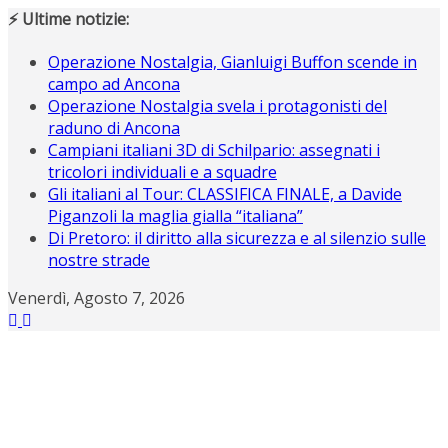
Salta
⚡ Ultime notizie:
al
contenuto
Operazione Nostalgia, Gianluigi Buffon scende in
campo ad Ancona
Operazione Nostalgia svela i protagonisti del
raduno di Ancona
Campiani italiani 3D di Schilpario: assegnati i
tricolori individuali e a squadre
Gli italiani al Tour: CLASSIFICA FINALE, a Davide
Piganzoli la maglia gialla “italiana”
Di Pretoro: il diritto alla sicurezza e al silenzio sulle
nostre strade
Venerdì, Agosto 7, 2026