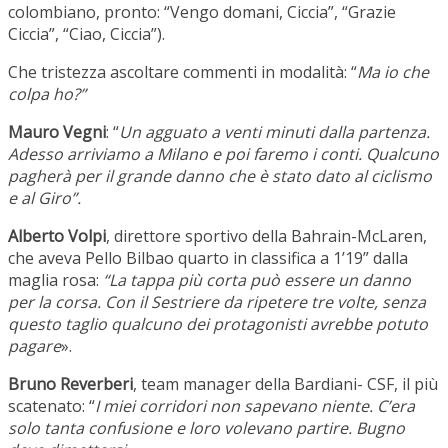
colombiano, pronto: “Vengo domani, Ciccia”, “Grazie
Ciccia”, “Ciao, Ciccia”).
Che tristezza ascoltare commenti in modalità: “
Ma io che
colpa ho?”
Mauro Vegni
: “
Un agguato a venti minuti dalla partenza.
Adesso arriviamo a Milano e poi faremo i conti. Qualcuno
pagherà per il grande danno che è stato dato al ciclismo
e al Giro”.
Alberto Volpi
, direttore sportivo della Bahrain-McLaren,
che aveva Pello Bilbao quarto in classifica a 1’19” dalla
maglia rosa:
“La tappa più corta può essere un danno
per la corsa. Con il Sestriere da ripetere tre volte, senza
questo taglio qualcuno dei protagonisti avrebbe potuto
pagare
».
Bruno Reverberi
, team manager della Bardiani- CSF, il più
scatenato: “
I miei corridori non sapevano niente. C’era
solo tanta confusione e loro volevano partire. Bugno