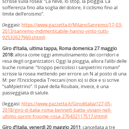
scrisse sulla rosea: “La neve, lo stop, la pioggia. La
sofferenza fino alla soglia del dolore, il ciclismo fino al
limite dell’eroismo”.
(leggasi:
https://www.gazzetta.it/MilanoSanremo/17-03-
2013/sanremo-indimenticabile-hanno-vinto-tutti-
92532627960.shtml)
Giro d’Italia, ultima tappa, Roma domenica 27 maggio
2018:
allora come oggi ammutinamento dei corridori e
resa degli organizzatori. Oggi la pioggia, allora l’alibi delle
buche romane: “troppo pericolosi i sanpietrini romani”
scrisse la rosea mettendo per errore un N al posto di una
M: per l’Enciclopedia Treccani (non io) si dice e si scrive
“saMpietrino”. Il pavé della Roubaix, invece, è una
passeggiata di salute.
(leggasi:
https://www.gazzetta.it/Giroditalia//27-05-
2018/giro-d-italia-roma-bennett-batte-viviani-nell-
ultimo-sprint-froome-rosa-270432117517.shtml)
Giro d’Italia, venerdì 20 maggio 2011
: cancellata a tre