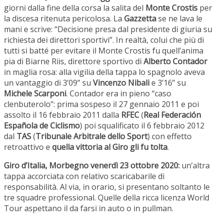
giorni dalla fine della corsa la salita del
Monte Crostis
per
la discesa ritenuta pericolosa. La
Gazzetta
se ne lava le
mani e scrive: “Decisione presa dal presidente di giuria su
richiesta dei direttori sportivi”. In realtà, colui che più di
tutti si batté per evitare il Monte Crostis fu quell’anima
pia di Biarne Riis, direttore sportivo di
Alberto Contador
in maglia rosa: alla vigilia della tappa lo spagnolo aveva
un vantaggio di 3’09” su
Vincenzo Nibali
e 3’16” su
Michele Scarponi
. Contador era in pieno “caso
clenbuterolo”: prima sospeso il 27 gennaio 2011 e poi
assolto il 16 febbraio 2011 dalla
RFEC
(
Real Federación
Española de Ciclismo
) poi squalificato il 6 febbraio 2012
dal
TAS
(
Tribunale Arbitrale dello Sport
) con effetto
retroattivo e
quella vittoria al Giro gli fu tolta
.
Giro d’Italia, Morbegno venerdì 23 ottobre 2020:
un’altra
tappa accorciata con relativo scaricabarile di
responsabilità. Al via, in orario, si presentano soltanto le
tre squadre professional. Quelle della ricca licenza World
Tour aspettano il da farsi in auto o in pullman.