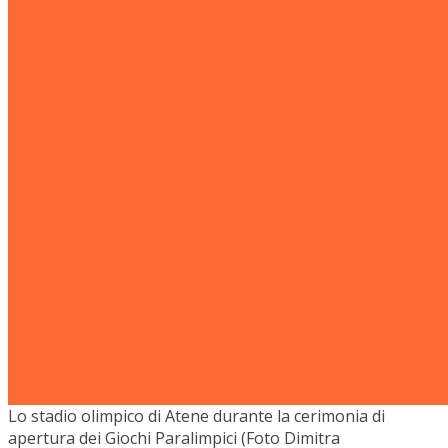
Lo stadio olimpico di Atene durante la cerimonia di
apertura dei Giochi Paralimpici (Foto Dimitra