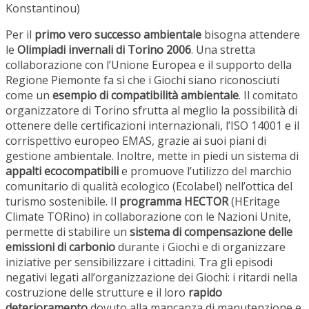
Konstantinou)
Per il
primo vero successo ambientale
bisogna attendere
le
Olimpiadi invernali di Torino 2006
. Una stretta
collaborazione con l’Unione Europea e il supporto della
Regione Piemonte fa sì che i Giochi siano riconosciuti
come un
esempio di compatibilità ambientale
. Il comitato
organizzatore di Torino sfrutta al meglio la possibilità di
ottenere delle certificazioni internazionali, l’ISO 14001 e il
corrispettivo europeo EMAS, grazie ai suoi piani di
gestione ambientale. Inoltre, mette in piedi un sistema di
appalti ecocompatibili
e promuove l’utilizzo del marchio
comunitario di qualità ecologico (Ecolabel) nell’ottica del
turismo sostenibile. Il
programma HECTOR
(HEritage
Climate TORino) in collaborazione con le Nazioni Unite,
permette di stabilire un
sistema di compensazione delle
emissioni di carbonio
durante i Giochi e di organizzare
iniziative per sensibilizzare i cittadini. Tra gli episodi
negativi legati all’organizzazione dei Giochi: i ritardi nella
costruzione delle strutture e il loro
rapido
deterioramento
dovuto alla mancanza di manutenzione e