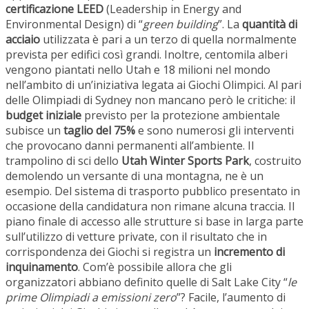
certificazione LEED
(Leadership in Energy and
Environmental Design) di “
green building
”. La
quantità di
acciaio
utilizzata è pari a un terzo di quella normalmente
prevista per edifici così grandi. Inoltre, centomila alberi
vengono piantati nello Utah e 18 milioni nel mondo
nell’ambito di un’iniziativa legata ai Giochi Olimpici. Al pari
delle Olimpiadi di Sydney non mancano però le critiche: il
budget iniziale
previsto per la protezione ambientale
subisce un
taglio del 75%
e sono numerosi gli interventi
che provocano danni permanenti all’ambiente. Il
trampolino di sci dello
Utah Winter Sports Park
, costruito
demolendo un versante di una montagna, ne è un
esempio. Del sistema di trasporto pubblico presentato in
occasione della candidatura non rimane alcuna traccia. Il
piano finale di accesso alle strutture si base in larga parte
sull’utilizzo di vetture private, con il risultato che in
corrispondenza dei Giochi si registra un
incremento di
inquinamento
. Com’è possibile allora che gli
organizzatori abbiano definito quelle di Salt Lake City “
le
prime Olimpiadi a emissioni zero
”? Facile, l’aumento di