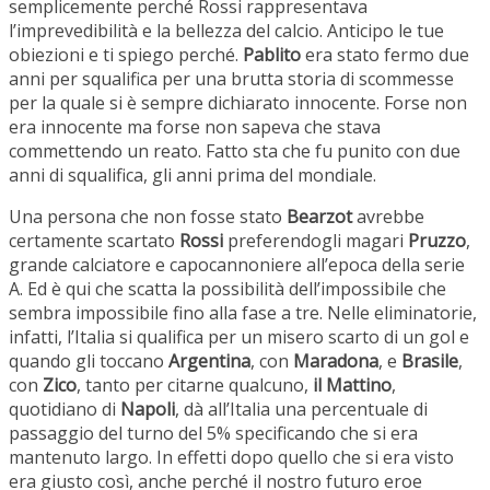
semplicemente perché Rossi rappresentava
l’imprevedibilità e la bellezza del calcio. Anticipo le tue
obiezioni e ti spiego perché.
Pablito
era stato fermo due
anni per squalifica per una brutta storia di scommesse
per la quale si è sempre dichiarato innocente. Forse non
era innocente ma forse non sapeva che stava
commettendo un reato. Fatto sta che fu punito con due
anni di squalifica, gli anni prima del mondiale.
Una persona che non fosse stato
Bearzot
avrebbe
certamente scartato
Rossi
preferendogli magari
Pruzzo
,
grande calciatore e capocannoniere all’epoca della serie
A. Ed è qui che scatta la possibilità dell’impossibile che
sembra impossibile fino alla fase a tre. Nelle eliminatorie,
infatti, l’Italia si qualifica per un misero scarto di un gol e
quando gli toccano
Argentina
, con
Maradona
, e
Brasile
,
con
Zico
, tanto per citarne qualcuno,
il Mattino
,
quotidiano di
Napoli
, dà all’Italia una percentuale di
passaggio del turno del 5% specificando che si era
mantenuto largo. In effetti dopo quello che si era visto
era giusto così, anche perché il nostro futuro eroe