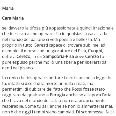
Maria
Cara Maria
,
sei davvero la tifosa più appassionata e quindi irrazionale
che io riesca a immaginare. Tu in qualsiasi cosa accada
nel mondo del pallone ci vedi poesia e bellezza. Ma
proprio in tutto. Saresti capace di trovare sublime, ad
esempio, il morso che un giocatore del Pisa,
Cuoghi
,
dette a
Cerezo
, in un
Sampdoria-Pisa
dove
Cerezo
fu
pure espulso perché mollò una sberla per liberarsi dai
denti del pisano.
Io credo che bisogna rispettare i morti, anche la legge lo
fa, infatti si dice che la morte annulla i reati, ma
permettimi di dubitare del fatto che Rossi
fosse
stato
raggirato da qualcuno a
Perugia
anche se all’epoca l’aria
che tirava nel mondo del calcio non era propriamente
respirabile. Come tu sai, anche se non lo ammetterai mai,
non è che oggi i tempi siano cambiati. Di scommesse, falsi