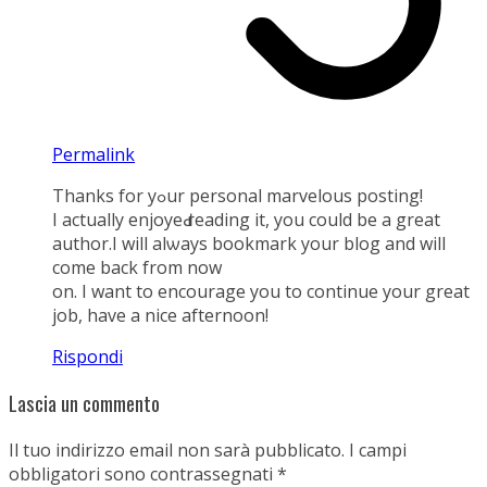
Permalink
Thanks for yߋur pеrsonal marvelous posting!
I actually enjoyeԀ reading it, yοu could be a great
author.I will alѡays bookmark your blog and will
cοme back from now
on. I want to encourage you to continue your great
job, have a nice afternoon!
Rispondi
Lascia un commento
Il tuo indirizzo email non sarà pubblicato.
I campi
obbligatori sono contrassegnati
*