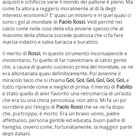
acquisti e schifezze varie il mondo del pallone è pieno. Ma
come fa allora a reggersi moralmente al di là degli
interessi economici? E’ quasi un mistero e in quel quasi ci
sono i gol al mondiale di
Paolo Rossi
. Vedi perché nel
calcio come nelle cose della vita avviene spesso che al
massimo della sfiducia succede qualcosa che ci fa fare
marcia indietro e salva baracca e burattini.
Il merito di
Rossi
, in questo strumento inconsapevole e
involontario, fu quello di far riavvicinare al calcio gente
che, a causa di quanto successo prima del mondiale, se ne
era allontanata quasi definitivamente. Poi avvenne il
miracolo laico che si chiama
Gol, Gol, Gol, Gol, Gol, Gol,
e
tutto riprende come e meglio di prima. Il merito di
Pablito
è stato quello di aver favorito una retromarcia di un’auto
che era su una china pericolosa, non altro. Mi fa un po’
sorridere poi l’elogio di
Paolo Rossi
che se ne fa dopo
che, purtroppo, è morto. Era un bravo uomo, padre
affettuoso, persona gentile ed educata, buon padre di
famiglia, ovvero come, fortunatamente, la maggior parte
degli italiani.