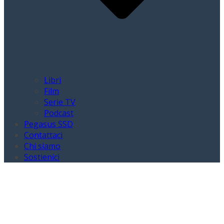
Libri
Film
Serie TV
Podcast
Pegasus SSD
Contattaci
Chi siamo
Sostienici