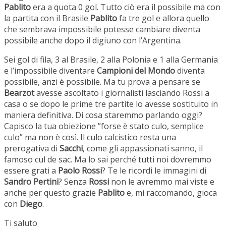
Pablito
era a quota 0 gol. Tutto ciò era il possibile ma con
la partita con il Brasile
Pablito
fa tre gol e allora quello
che sembrava impossibile potesse cambiare diventa
possibile anche dopo il digiuno con l’Argentina.
Sei gol di fila, 3 al Brasile, 2 alla Polonia e 1 alla Germania
e l’impossibile diventare
Campioni del Mondo
diventa
possibile, anzi è possibile. Ma tu prova a pensare se
Bearzot
avesse ascoltato i giornalisti lasciando Rossi a
casa o se dopo le prime tre partite lo avesse sostituito in
maniera definitiva. Di cosa staremmo parlando oggi?
Capisco la tua obiezione ”forse è stato culo, semplice
culo” ma non è così. Il culo calcistico resta una
prerogativa di
Sacchi
, come gli appassionati sanno, il
famoso cul de sac. Ma lo sai perché tutti noi dovremmo
essere grati a
Paolo Rossi
? Te le ricordi le immagini di
Sandro Pertini
? Senza
Rossi
non le avremmo mai viste e
anche per questo grazie
Pablito
e, mi raccomando, gioca
con
Diego
.
Ti saluto