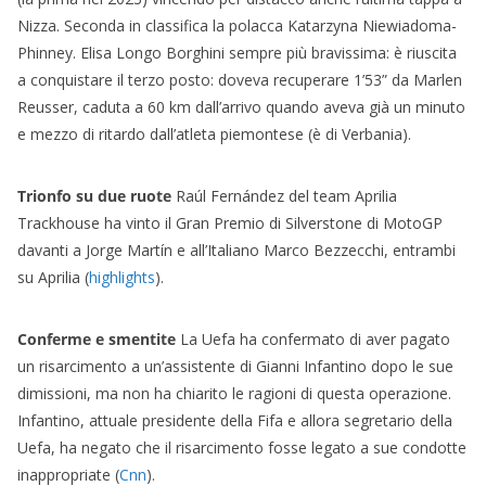
Nizza. Seconda in classifica la polacca Katarzyna Niewiadoma-
Phinney. Elisa Longo Borghini sempre più bravissima: è riuscita
a conquistare il terzo posto: doveva recuperare 1’53” da Marlen
Reusser, caduta a 60 km dall’arrivo quando aveva già un minuto
e mezzo di ritardo dall’atleta piemontese (è di Verbania).
Trionfo su due ruote
Raúl Fernández del team Aprilia
Trackhouse ha vinto il Gran Premio di Silverstone di MotoGP
davanti a Jorge Martín e all’Italiano Marco Bezzecchi, entrambi
su Aprilia (
highlights
).
Conferme e smentite
La Uefa ha confermato di aver pagato
un risarcimento a un’assistente di Gianni Infantino dopo le sue
dimissioni, ma non ha chiarito le ragioni di questa operazione.
Infantino, attuale presidente della Fifa e allora segretario della
Uefa, ha negato che il risarcimento fosse legato a sue condotte
inappropriate (
Cnn
).