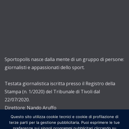
Sportopolis nasce dalla mente di un gruppo di persone:
giornalisti e appassionati dello sport.
Testata giornalistica iscritta presso il Registro della
Stampa (n. 1/2020) del Tribunale di Tivoli dal
22/07/2020.
Direttore: Nando Aruffo
Editore: Associazione Sportopolis ETS
Questo sito utilizza cookie tecnici e cookie di profilazione di
terze parti per la gestione pubblicitaria. Puoi esprimere le tue
preferenze sui singoli programmi pubblicitari cliccando su