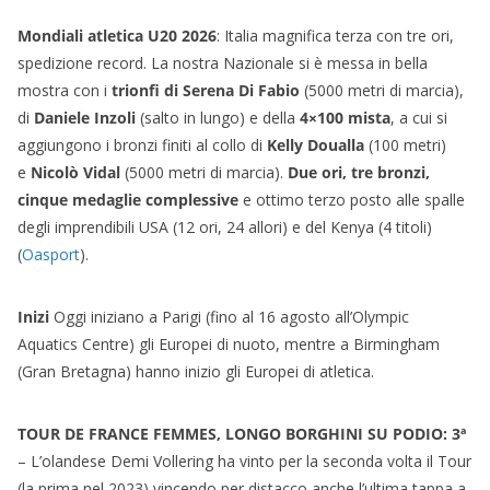
Mondiali atletica U20 2026
: Italia magnifica terza con tre ori,
spedizione record. La nostra Nazionale si è messa in bella
mostra con i
trionfi di Serena Di Fabio
(5000 metri di marcia),
di
Daniele Inzoli
(salto in lungo) e della
4×100 mista
, a cui si
aggiungono i bronzi finiti al collo di
Kelly Doualla
(100 metri)
e
Nicolò Vidal
(5000 metri di marcia).
Due ori, tre bronzi,
cinque medaglie complessive
e ottimo terzo posto alle spalle
degli imprendibili USA (12 ori, 24 allori) e del Kenya (4 titoli)
(
Oasport
).
Inizi
Oggi iniziano a Parigi (fino al 16 agosto all’Olympic
Aquatics Centre) gli Europei di nuoto, mentre a Birmingham
(Gran Bretagna) hanno inizio gli Europei di atletica.
TOUR DE FRANCE FEMMES, LONGO BORGHINI SU PODIO: 3ª
– L’olandese Demi Vollering ha vinto per la seconda volta il Tour
(la prima nel 2023) vincendo per distacco anche l’ultima tappa a