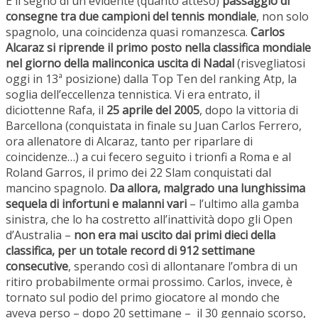
È il segno di un evidente (quanto atteso)
passaggio di
consegne tra due campioni del tennis mondiale
, non solo
spagnolo, una coincidenza quasi romanzesca.
Carlos
Alcaraz si riprende il primo posto nella classifica mondiale
nel giorno della malinconica uscita di Nadal
(risvegliatosi
oggi in 13ª posizione) dalla Top Ten del ranking Atp, la
soglia dell’eccellenza tennistica. Vi era entrato, il
diciottenne Rafa, il
25 aprile del 2005
, dopo la vittoria di
Barcellona (conquistata in finale su Juan Carlos Ferrero,
ora allenatore di Alcaraz, tanto per riparlare di
coincidenze…) a cui fecero seguito i trionfi a Roma e al
Roland Garros, il primo dei 22 Slam conquistati dal
mancino spagnolo.
Da allora, malgrado una lunghissima
sequela di infortuni e malanni vari
– l’ultimo alla gamba
sinistra, che lo ha costretto all’inattività dopo gli Open
d’Australia –
non era mai uscito dai primi dieci della
classifica, per un totale record di 912 settimane
consecutive
, sperando così di allontanare l’ombra di un
ritiro probabilmente ormai prossimo. Carlos, invece, è
tornato sul podio del primo giocatore al mondo che
aveva perso – dopo 20 settimane – il 30 gennaio scorso,