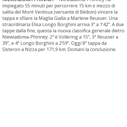
impiegato 55 minuti per percorrere 15 km e mezzo di
salita del Mont Ventoux (versante di Bédoin) vincere la
tappa e sfilare la Maglia Gialla a Marlene Reusser. Una
straordinaria Elisa Longo Borghini arriva 3ª a 1’42”. A due
tappe dalla fine, questa la nuova classifica generale dietro
Niewiadoma-Phinney: 2ª è Vollering a 15”, 3ª Reusser a
39”, e 4ª Longo Borghini a 2’59”. Oggi 8ª tappa da
Sisteron a Nizza per 171,9 km. Domani la conclusione.