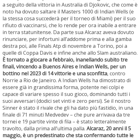
a seguito della vittoria in Australia di Djokovic, che come è
noto ha dovuto saltare il Masters 1000 di Indian Wells (e
la stessa cosa succederà per il torneo di Miami) per il suo
rifiuto di vaccinarsi, che lo rende per ora inabile a entrare
in terra statunitense. Da parte sua Alcaraz aveva dovuto
rinunciare, per infortuni all’addome prima e alla gamba
destra poi, alle Finals Atp di novembre a Torino, poi a
quelle di Coppa Davis e infine anche allo Slam australiano.
È tornato a giocare a febbraio, inanellando subito tre
finali, vincendo a Buenos Aires e Indian Wells, per un
bottino nel 2023 di 14 vittorie e una sconfitta
, contro
Norrie a Rio de Janeiro. A Indian Wells ha dimostrato di
essere già in grandissima forma, potente nei colpi e
capace di variare spesso il suo gioco, dominando tutti i
suoi avversari (dodici set vinti e zero persi). Se il nostro
Sinner è stato il rivale che gli ha dato più fastidio, in una
finale di 71 minuti Medvedev – che pure arrivava da tre
tornei e 19 partite vinte di fila – è stato letteralmente
travolto, dalla prima all’ultima palla.
Alcaraz, 20 anni il 5
maggio, è un predestinato che sta confermando tutte le