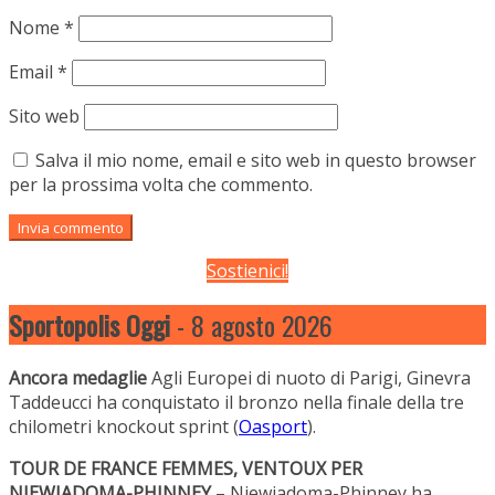
Nome
*
Email
*
Sito web
Salva il mio nome, email e sito web in questo browser
per la prossima volta che commento.
Sostienici!
Sportopolis Oggi
- 8 agosto 2026
Ancora medaglie
Agli Europei di nuoto di Parigi, Ginevra
Taddeucci ha conquistato il bronzo nella finale della tre
chilometri knockout sprint (
Oasport
).
TOUR DE FRANCE FEMMES, VENTOUX PER
NIEWIADOMA-PHINNEY
– Niewiadoma-Phinney ha