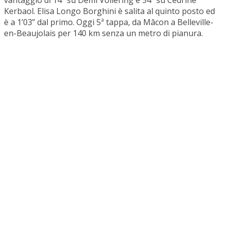
vantaggio di 14” su Demi Vollering e 54” su Cedrine
Kerbaol. Elisa Longo Borghini è salita al quinto posto ed
è a 1’03” dal primo. Oggi 5ª tappa, da Mâcon a Belleville-
en-Beaujolais per 140 km senza un metro di pianura.