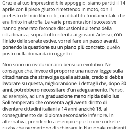
Grazie al tuo imprescindibile appoggio, siamo partiti il 14
aprile con il piede giusto rimettendo in moto, con il
pretesto del mio libercolo, un dibattito fondamentale che
era finito in atrofia. Le varie presentazioni successive
hanno generato feconde discussioni sul tema della
cittadinanza, soprattutto riferita ai giovani. Adesso,
con
l’inizio delle serate estive, vorrei fare un passo avanti,
ponendo la questione su un piano più concreto
, quello
posto nella domanda in oggetto.
Non sono un rivoluzionario bensì un evolutivo. Ne
consegue che,
invece di proporre una nuova legge sulla
cittadinanza che stravolga quella attuale, credo si debba
lavorare su questa, migliorandone i dettagli che, dopo 30
anni, potrebbero necessitare d’un adeguamento
. Penso,
ad esempio, ad una
graduazione meno ripida dello Ius
Soli temperato che consenta agli aventi diritto di
diventare cittadini italiani a 14 anni anziché 18
, al
conseguimento del diploma secondario inferiore. In
alternativa, prendendo a esempio sport come cricket e
rugby che permettono di schierare in Nazionale residenti