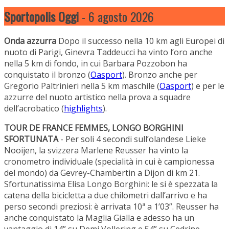
Sportopolis Oggi
- 6 agosto 2026
Onda azzurra
Dopo il successo nella 10 km agli Europei di
nuoto di Parigi, Ginevra Taddeucci ha vinto l’oro anche
nella 5 km di fondo, in cui Barbara Pozzobon ha
conquistato il bronzo (
Oasport
). Bronzo anche per
Gregorio Paltrinieri nella 5 km maschile (
Oasport
) e per le
azzurre del nuoto artistico nella prova a squadre
dell’acrobatico (
highlights
).
TOUR DE FRANCE FEMMES, LONGO BORGHINI
SFORTUNATA
- Per soli 4 secondi sull’olandese Lieke
Nooijen, la svizzera Marlene Reusser ha vinto la
cronometro individuale (specialità in cui è campionessa
del mondo) da Gevrey-Chambertin a Dijon di km 21.
Sfortunatissima Elisa Longo Borghini: le si è spezzata la
catena della bicicletta a due chilometri dall’arrivo e ha
perso secondi preziosi: è arrivata 10ª a 1’03”. Reusser ha
anche conquistato la Maglia Gialla e adesso ha un