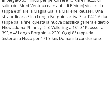
impiegato 55 minuti per percorrere 15 km e mezzo di
salita del Mont Ventoux (versante di Bédoin) vincere la
tappa e sfilare la Maglia Gialla a Marlene Reusser. Una
straordinaria Elisa Longo Borghini arriva 3ª a 1’42”. A due
tappe dalla fine, questa la nuova classifica generale dietro
Niewiadoma-Phinney: 2ª è Vollering a 15”, 3ª Reusser a
39”, e 4ª Longo Borghini a 2’59”. Oggi 8ª tappa da
Sisteron a Nizza per 171,9 km. Domani la conclusione.