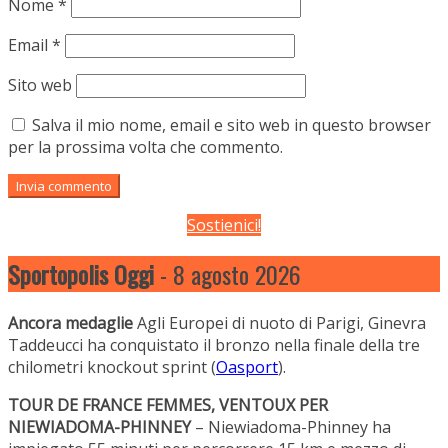
Nome
*
Email
*
Sito web
Salva il mio nome, email e sito web in questo browser
per la prossima volta che commento.
Sostienici!
Sportopolis Oggi
- 8 agosto 2026
Ancora medaglie
Agli Europei di nuoto di Parigi, Ginevra
Taddeucci ha conquistato il bronzo nella finale della tre
chilometri knockout sprint (
Oasport
).
TOUR DE FRANCE FEMMES, VENTOUX PER
NIEWIADOMA-PHINNEY
– Niewiadoma-Phinney ha