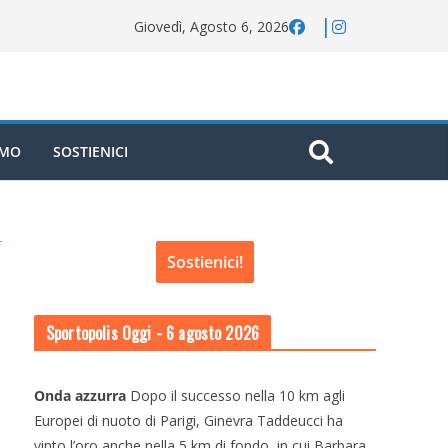
Giovedì, Agosto 6, 2026
AMO
SOSTIENICI
Sostienici!
Sportopolis Oggi
- 6 agosto 2026
Onda azzurra
Dopo il successo nella 10 km agli
Europei di nuoto di Parigi, Ginevra Taddeucci ha
vinto l’oro anche nella 5 km di fondo, in cui Barbara