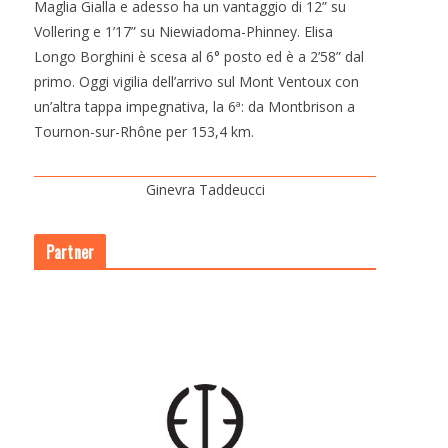
Maglia Gialla e adesso ha un vantaggio di 12” su
Vollering e 1’17” su Niewiadoma-Phinney. Elisa
Longo Borghini è scesa al 6° posto ed è a 2’58” dal
primo. Oggi vigilia dell’arrivo sul Mont Ventoux con
un’altra tappa impegnativa, la 6ª: da Montbrison a
Tournon-sur-Rhône per 153,4 km.
Ginevra Taddeucci
Partner