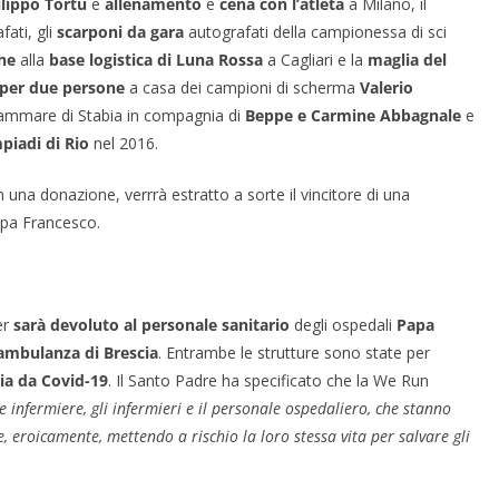
ilippo Tortu
e
allenamento
e
cena con l’atleta
a Milano, il
ati, gli
scarponi da gara
autografati della campionessa di sci
ne
alla
base logistica di Luna Rossa
a Cagliari e la
maglia del
 per due persone
a casa dei campioni di scherma
Valerio
ammare di Stabia in compagnia di
Beppe e Carmine Abbagnale
e
piadi di Rio
nel 2016.
 una donazione, verrrà estratto a sorte il vincitore di una
apa Francesco.
er
sarà devoluto al personale sanitario
degli ospedali
Papa
ambulanza di Brescia
. Entrambe le strutture sono state per
ia da Covid-19
. Il Santo Padre ha specificato che la We Run
le infermiere, gli infermieri e il personale ospedaliero, che stanno
, eroicamente, mettendo a rischio la loro stessa vita per salvare gli