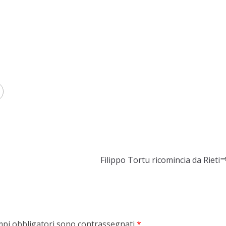
Filippo Tortu ricomincia da Rieti
mpi obbligatori sono contrassegnati
*