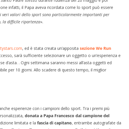
l Santo Padre stesso durante l’udienza del 20 maggio e poi
sione infatti, il Papa aveva ricordata come lo sport può essere
i veri valori dello sport sono particolarmente importanti per
la difficile ripartenza
».
tystars.com
, ed è stata creata un’apposita
sezione We Run
’accesso, sarà sufficiente selezionare un oggetto o un’esperienza e
se d’asta. . Ogni settimana saranno messi all’asta oggetti ed
ile per 10 giorni. Allo scadere di questo tempo, il miglior
nche esperienze con i campioni dello sport. Tra i premi più
rsonalizzata,
donata a Papa Francesco dal campione del
dizione limitata e la
fascia di capitano
, entrambe autografate da