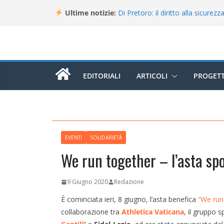
Salta
Ultime notizie:
Di Pretoro: il diritto alla sicurezz
al
strade
Operazione Nostalgia, Gianluigi
contenuto
Ancona
Operazione Nostalgia svela i pro
Ancona
Campiani italiani 3D di Schilpario:
EDITORIALI
ARTICOLI
PROGETT
individuali e a squadre
Gli italiani al Tour: CLASSIFICA 
maglia gialla “italiana”
EVENTI
SOLIDARIETÀ
We run together – l’asta sp
9 Giugno 2020
Redazione
È cominciata ieri, 8 giugno, l’asta benefica
“We run
collaborazione tra
Athletica Vaticana
, il gruppo 