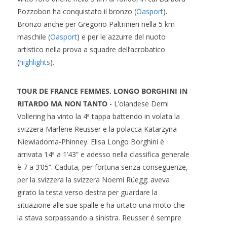
Pozzobon ha conquistato il bronzo (
Oasport
).
Bronzo anche per Gregorio Paltrinieri nella 5 km
maschile (
Oasport
) e per le azzurre del nuoto
artistico nella prova a squadre dell’acrobatico
(
highlights
).
TOUR DE FRANCE FEMMES, LONGO BORGHINI IN
RITARDO MA NON TANTO
- L’olandese Demi
Vollering ha vinto la 4ª tappa battendo in volata la
svizzera Marlene Reusser e la polacca Katarzyna
Niewiadoma-Phinney. Elisa Longo Borghini è
arrivata 14ª a 1’43” e adesso nella classifica generale
è 7 a 3’05”. Caduta, per fortuna senza conseguenze,
per la svizzera la svizzera Noemi Rüegg: aveva
girato la testa verso destra per guardare la
situazione alle sue spalle e ha urtato una moto che
la stava sorpassando a sinistra. Reusser è sempre