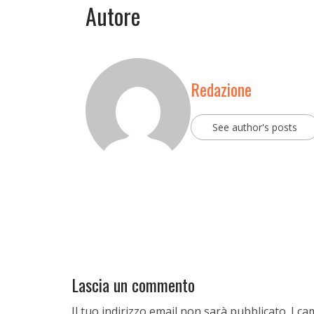
t
y
Autore
y
s
s
t
t
a
a
r
Redazione
r
s
s
.
.
c
See author's posts
c
o
o
m
m
)
)
Lascia un commento
Il tuo indirizzo email non sarà pubblicato.
I ca