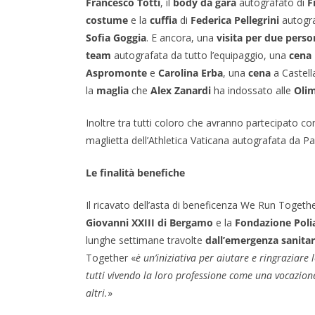
Francesco Totti
, il
body da gara
autografato di
F
e
r
a
costume
e la
cuffia
di
Federica Pellegrini
autograf
s
a
n
Sofia Goggia
. E ancora, una
visita per due perso
c
n
a
team
autografata da tutto l’equipaggio, una
cena
o
c
r
Aspromonte
e
Carolina Erba
, una
cena
a Castell
T
e
d
la
maglia
che
Alex Zanardi
ha indossato alle
Olim
o
s
i
t
c
(
Inoltre tra tutti coloro che avranno partecipato con
t
o
f
maglietta dell’Athletica Vaticana autografata da P
i
(
o
(
f
t
Le finalità benefiche
f
o
o
o
t
F
Il ricavato dell’asta di beneficenza We Run Togeth
t
o
I
Giovanni XXIII di Bergamo
e la
Fondazione Poli
o
c
D
c
h
A
lunghe settimane travolte
dall’emergenza sanitar
h
a
L
Together «
è un’iniziativa per aiutare e ringraziare 
a
r
)
tutti vivendo la loro professione come una vocazione
r
i
altri.
»
i
t