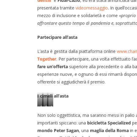
Gentili
” e
Fidal-Lazio
, ed era stata annunciata da
presentata tramite
videomessaggio
. In quell’occa
mezzo di inclusione e solidarietà e come «
proprio 
affrontare questo tempo di pandemia e, soprattutto, 
Partecipare all’asta
L’asta è gestita dalla piattaforma online
www.chari
Together
. Per partecipare, una volta effettuato l
fare un’offerta
superiore alla precedente o alla ba
esperienze nuove, e ognuno di essi rimarrà disponib
offerente si aggiudicherà il premio.
I cimeli all’asta
F
P
A
r
a
l
Non solo oggettistica, ma saranno messi in palio a
a
p
e
importanti spiccano: una
bicicletta Specialized
pe
n
a
x
mondo Peter Sagan
, una
maglia della Roma
in e
c
F
Z