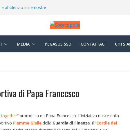
a e al silenzio sulle nostre
 Buffon scende in campo ad
tagonisti del raduno di
 assegnati i tricolori
I
MEDIA
PEGASUS SSD
CONTATTACI
CHI SI
FINALE, a Davide Piganzoli la
ortiva di Papa Francesco
 together”
promossa da Papa Francesco. L’iniziativa nasce dalla
sportivo
Fiamme Gialle
della
Guardia di Finanza
, il “
Cortile dei