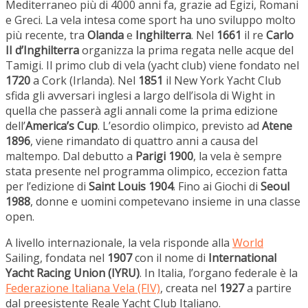
Mediterraneo più di 4000 anni fa, grazie ad Egizi, Romani
e Greci. La vela intesa come sport ha uno sviluppo molto
più recente, tra
Olanda
e
Inghilterra
. Nel
1661
il re
Carlo
II d’Inghilterra
organizza la prima regata nelle acque del
Tamigi. Il primo club di vela (yacht club) viene fondato nel
1720
a Cork (Irlanda). Nel
1851
il New York Yacht Club
sfida gli avversari inglesi a largo dell’isola di Wight in
quella che passerà agli annali come la prima edizione
dell’
America’s Cup
. L’esordio olimpico, previsto ad
Atene
1896
, viene rimandato di quattro anni a causa del
maltempo. Dal debutto a
Parigi 1900
, la vela è sempre
stata presente nel programma olimpico, eccezion fatta
per l’edizione di
Saint Louis 1904
. Fino ai Giochi di
Seoul
1988
, donne e uomini competevano insieme in una classe
open.
A livello internazionale, la vela risponde alla
World
Sailing, fondata nel
1907
con il nome di
International
Yacht Racing Union (IYRU)
. In Italia, l’organo federale è la
Federazione Italiana Vela (FIV)
, creata nel
1927
a partire
dal preesistente Reale Yacht Club Italiano.