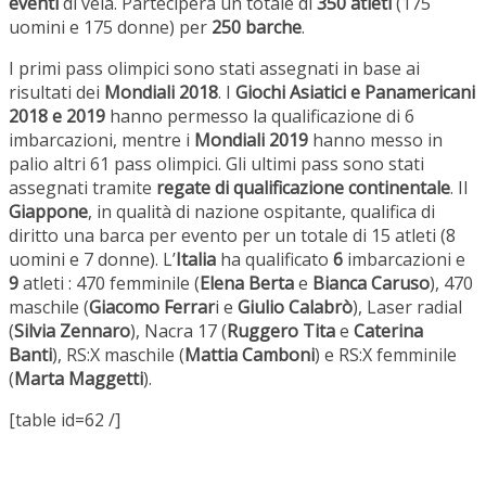
eventi
di vela. Parteciperà un totale di
350 atleti
(175
uomini e 175 donne) per
250 barche
.
I primi pass olimpici sono stati assegnati in base ai
risultati dei
Mondiali 2018
. I
Giochi Asiatici e Panamericani
2018 e 2019
hanno permesso la qualificazione di 6
imbarcazioni, mentre i
Mondiali 2019
hanno messo in
palio altri 61 pass olimpici. Gli ultimi pass sono stati
assegnati tramite
regate di qualificazione continentale
. Il
Giappone
, in qualità di nazione ospitante, qualifica di
diritto una barca per evento per un totale di 15 atleti (8
uomini e 7 donne). L’
Italia
ha qualificato
6
imbarcazioni e
9
atleti : 470 femminile (
Elena Berta
e
Bianca Caruso
), 470
maschile (
Giacomo Ferrar
i e
Giulio Calabrò
), Laser radial
(
Silvia Zennaro
), Nacra 17 (
Ruggero Tita
e
Caterina
Banti
), RS:X maschile (
Mattia Camboni
) e RS:X femminile
(
Marta Maggetti
).
[table id=62 /]