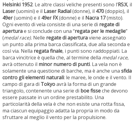
Helsinki 1952
. Le altre classi veliche presenti sono l’
RS:X
, il
Laser
(uomini) e il
Laser Radial
(donne), il
470
(doppio), il
49er
(uomini) e il
49er FX
(donne) e il
Nacra 17
(misto).
Ogni evento di vela consiste di una serie di
regate di
apertura
e si conclude con una “
regata per le medaglie
”
(
medal race).
Nelle
regate di apertura
viene assegnato
un punto alla prima barca classificata, due alla seconda e
così via. Nella
regata finale
, i punti sono raddoppiati. La
barca vincitrice è quella che, al termine della
medal race
,
avrà ottenuto il
minor numero di punti
. La vela non è
solamente una questione di barche, ma è anche una
sfida
contro gli elementi naturali
: le maree, le onde e il vento. Il
campo di gara di
Tokyo
avrà la forma di un grande
triangolo, contenente una serie di
boe fisse
che devono
essere passate in un ordine prestabilito. Una
particolarità della vela è che non esiste una rotta fissa,
ma ciascun equipaggio adatta la propria in modo da
sfruttare al meglio il vento per la propulsione.