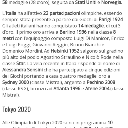
58
medaglie (28 d’oro), seguita da
Stati Uniti
e
Norvegia.
L’
Italia
ha all’attivo
22 partecipazioni
olimpiche, essendo
sempre stata presente a partire dai Giochi di
Parigi 1924
.
Gli atleti italiani hanno conquistato
14 medaglie
, di cui 3
d’oro. Il primo oro arriva a
Berlino 1936
nella classe
8
metri
con l’equipaggio composto Luigi Di Manicor, Enrico
e Luigi Poggi, Giovanni Reggio, Bruno Bianchi e
Domenico Mordini. Ad
Helsinki 1952
salgono sul gradino
più alto del podio Agostino Straulino e Nicolò Rode nella
classe
Star
. La vela recente in Italia risponde al nome di
Alessandra Sensini
che ha partecipato a cinque edizioni
dei Giochi portando a casa quattro medaglie: oro a
Sydney 2000
(classe Mistral), argento a
Pechino 2008
(classe RS:X), bronzo ad
Atlanta 1996
e
Atene 2004
(classe
Mistral).
Tokyo 2020
Alle Olimpiadi di Tokyo 2020 sono in programma
10