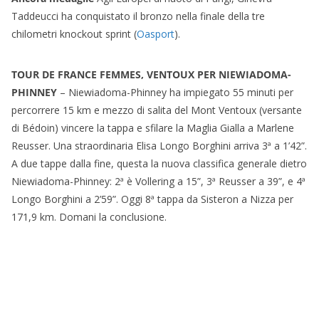
Taddeucci ha conquistato il bronzo nella finale della tre
chilometri knockout sprint (
Oasport
).
TOUR DE FRANCE FEMMES, VENTOUX PER NIEWIADOMA-
PHINNEY
– Niewiadoma-Phinney ha impiegato 55 minuti per
percorrere 15 km e mezzo di salita del Mont Ventoux (versante
di Bédoin) vincere la tappa e sfilare la Maglia Gialla a Marlene
Reusser. Una straordinaria Elisa Longo Borghini arriva 3ª a 1’42”.
A due tappe dalla fine, questa la nuova classifica generale dietro
Niewiadoma-Phinney: 2ª è Vollering a 15”, 3ª Reusser a 39”, e 4ª
Longo Borghini a 2’59”. Oggi 8ª tappa da Sisteron a Nizza per
171,9 km. Domani la conclusione.