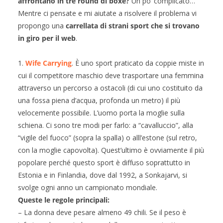
affrontano in tre round di boxe?
Un po’ complicato…
Mentre ci pensate e mi aiutate a risolvere il problema vi
propongo una
carrellata di strani sport che si trovano
in giro per il web
.
1.
Wife Carrying
. È uno sport praticato da coppie miste in
cui il competitore maschio deve trasportare una femmina
attraverso un percorso a ostacoli (di cui uno costituito da
una fossa piena d’acqua, profonda un metro) il più
velocemente possibile. L’uomo porta la moglie sulla
schiena. Ci sono tre modi per farlo: a “cavalluccio”, alla
“vigile del fuoco” (sopra la spalla) o alll’estone (sul retro,
con la moglie capovolta). Quest’ultimo è ovviamente il più
popolare perché questo sport è diffuso soprattutto in
Estonia e in Finlandia, dove dal 1992, a Sonkajarvi, si
svolge ogni anno un campionato mondiale.
Queste le regole principali:
– La donna deve pesare almeno 49 chili. Se il peso è