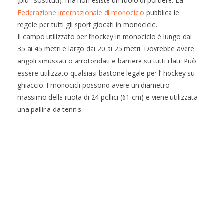
(più i sostituti), ma non esiste un ruolo di portiere. La
Federazione internazionale di monociclo
pubblica le
regole per tutti gli sport giocati in monociclo.
Il campo utilizzato per l’hockey in monociclo è lungo dai
35 ai 45 metri e largo dai 20 ai 25 metri. Dovrebbe avere
angoli smussati o arrotondati e barriere su tutti i lati. Può
essere utilizzato qualsiasi bastone legale per l’ hockey su
ghiaccio. I monocicli possono avere un diametro
massimo della ruota di 24 pollici (61 cm) e viene utilizzata
una pallina da tennis.