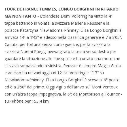
TOUR DE FRANCE FEMMES, LONGO BORGHINI IN RITARDO
MA NON TANTO
- L’olandese Demi Vollering ha vinto la 4ª
tappa battendo in volata la svizzera Marlene Reusser e la
polacca Katarzyna Niewiadoma-Phinney. Elisa Longo Borghini è
arrivata 14ª a 1’43” e adesso nella classifica generale è 7 a 3’05”.
Caduta, per fortuna senza conseguenze, per la svizzera la
svizzera Noemi Rüegg: aveva girato la testa verso destra per
guardare la situazione alle sue spalle e ha urtato una moto che
la stava sorpassando a sinistra. Reusser è sempre Maglia Gialla
e adesso ha un vantaggio di 12” su Vollering e 1’17” su
Niewiadoma-Phinney. Elisa Longo Borghini è scesa al 6° posto
ed è a 2’58” dal primo. Oggi vigilia dell’arrivo sul Mont Ventoux
con un’altra tappa impegnativa, la 6ª: da Montbrison a Tournon-
sur-Rhône per 153,4 km.