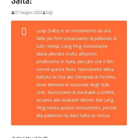
27 Giugno 2023
Gigi
Leap (Salta) è un monumento ad una
delle più forti schiacciartici di pallavolo di
tutti i tempi, Lang Ping. Nonostante
abbia allenato molto all’estero
(moltissimo in Italia, peccato che il film
sorvoli questa fase). Nonostante abbia
battuto la Cina alle Olimpiadi di Pechino,
dove allenava la nazionale degli Stati
Uniti. Nonostante le inevitabili sconfitte,
accanto alle esaltanti vittorie. Ma Lang
Ping merita questo monumento, perché
alla pallavolo ha dato tutta se stessa.