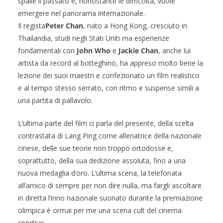
spalle il passato e, nonostante le difficoltà, vuole
emergere nel panorama internazionale.
Il regista
Peter Chan
, nato a Hong Kong, cresciuto in
Thailandia, studi negli Stati Uniti ma esperienze
fondamentali con
John Who
e
Jackie Chan
, anche lui
artista da record al botteghino, ha appreso molto bene la
lezione dei suoi maestri e confezionato un film realistico
e al tempo stesso serrato, con ritmo e suspense simili a
una partita di pallavolo.
L’ultima parte del film ci parla del presente, della scelta
contrastata di Lang Ping come allenatrice della nazionale
cinese, delle sue teorie non troppo ortodosse e,
soprattutto, della sua dedizione assoluta, fino a una
nuova medaglia d’oro. L’ultima scena, la telefonata
all’amico di sempre per non dire nulla, ma fargli ascoltare
in diretta l’inno nazionale suonato durante la premiazione
olimpica è ormai per me una scena cult del cinema
sportivo.