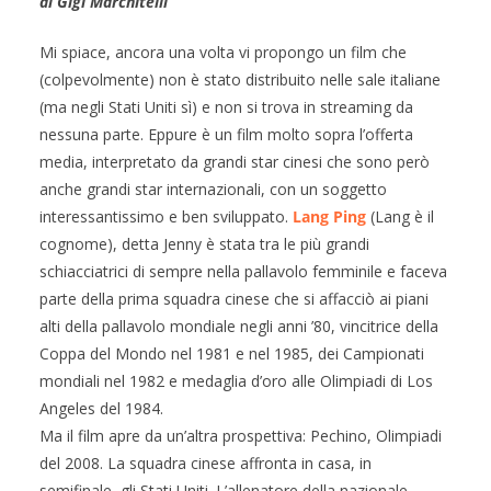
di Gigi Marchitelli
Mi spiace, ancora una volta vi propongo un film che
(colpevolmente) non è stato distribuito nelle sale italiane
(ma negli Stati Uniti sì) e non si trova in streaming da
nessuna parte. Eppure è un film molto sopra l’offerta
media, interpretato da grandi star cinesi che sono però
anche grandi star internazionali, con un soggetto
interessantissimo e ben sviluppato.
Lang Ping
(Lang è il
cognome), detta Jenny è stata tra le più grandi
schiacciatrici di sempre nella pallavolo femminile e faceva
parte della prima squadra cinese che si affacciò ai piani
alti della pallavolo mondiale negli anni ’80, vincitrice della
Coppa del Mondo nel 1981 e nel 1985, dei Campionati
mondiali nel 1982 e medaglia d’oro alle Olimpiadi di Los
Angeles del 1984.
Ma il film apre da un’altra prospettiva: Pechino, Olimpiadi
del 2008. La squadra cinese affronta in casa, in
semifinale, gli Stati Uniti. L’allenatore della nazionale