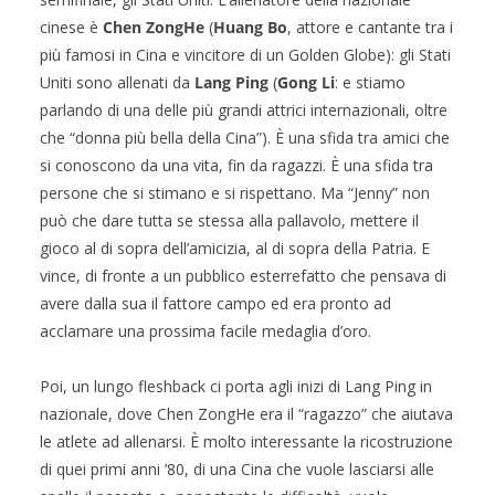
cinese è
Chen ZongHe
(
Huang Bo
, attore e cantante tra i
più famosi in Cina e vincitore di un Golden Globe): gli Stati
Uniti sono allenati da
Lang Ping
(
Gong Li
: e stiamo
parlando di una delle più grandi attrici internazionali, oltre
che “donna più bella della Cina”). È una sfida tra amici che
si conoscono da una vita, fin da ragazzi. È una sfida tra
persone che si stimano e si rispettano. Ma “Jenny” non
può che dare tutta se stessa alla pallavolo, mettere il
gioco al di sopra dell’amicizia, al di sopra della Patria. E
vince, di fronte a un pubblico esterrefatto che pensava di
avere dalla sua il fattore campo ed era pronto ad
acclamare una prossima facile medaglia d’oro.
Poi, un lungo fleshback ci porta agli inizi di Lang Ping in
nazionale, dove Chen ZongHe era il “ragazzo” che aiutava
le atlete ad allenarsi. È molto interessante la ricostruzione
di quei primi anni ’80, di una Cina che vuole lasciarsi alle