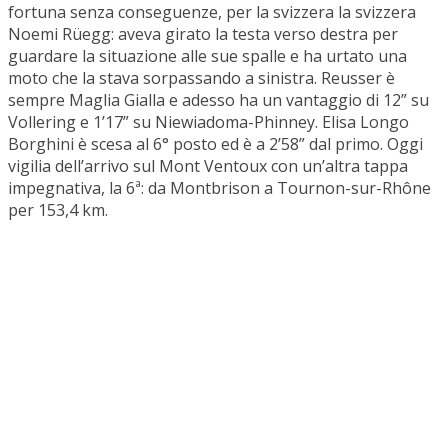
fortuna senza conseguenze, per la svizzera la svizzera
Noemi Rüegg: aveva girato la testa verso destra per
guardare la situazione alle sue spalle e ha urtato una
moto che la stava sorpassando a sinistra. Reusser è
sempre Maglia Gialla e adesso ha un vantaggio di 12” su
Vollering e 1’17” su Niewiadoma-Phinney. Elisa Longo
Borghini è scesa al 6° posto ed è a 2’58” dal primo. Oggi
vigilia dell’arrivo sul Mont Ventoux con un’altra tappa
impegnativa, la 6ª: da Montbrison a Tournon-sur-Rhône
per 153,4 km.