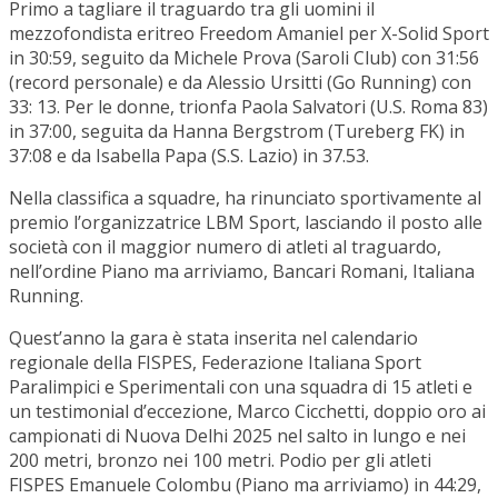
Primo a tagliare il traguardo tra gli uomini il
mezzofondista eritreo Freedom Amaniel per X-Solid Sport
in 30:59, seguito da Michele Prova (Saroli Club) con 31:56
(record personale) e da Alessio Ursitti (Go Running) con
33: 13. Per le donne, trionfa Paola Salvatori (U.S. Roma 83)
in 37:00, seguita da Hanna Bergstrom (Tureberg FK) in
37:08 e da Isabella Papa (S.S. Lazio) in 37.53.
Nella classifica a squadre, ha rinunciato sportivamente al
premio l’organizzatrice LBM Sport, lasciando il posto alle
società con il maggior numero di atleti al traguardo,
nell’ordine Piano ma arriviamo, Bancari Romani, Italiana
Running.
Quest’anno la gara è stata inserita nel calendario
regionale della FISPES, Federazione Italiana Sport
Paralimpici e Sperimentali con una squadra di 15 atleti e
un testimonial d’eccezione, Marco Cicchetti, doppio oro ai
campionati di Nuova Delhi 2025 nel salto in lungo e nei
200 metri, bronzo nei 100 metri. Podio per gli atleti
FISPES Emanuele Colombu (Piano ma arriviamo) in 44:29,