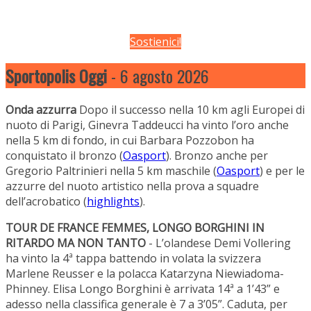
Sostienici!
Sportopolis Oggi
- 6 agosto 2026
Onda azzurra
Dopo il successo nella 10 km agli Europei di
nuoto di Parigi, Ginevra Taddeucci ha vinto l’oro anche
nella 5 km di fondo, in cui Barbara Pozzobon ha
conquistato il bronzo (
Oasport
). Bronzo anche per
Gregorio Paltrinieri nella 5 km maschile (
Oasport
) e per le
azzurre del nuoto artistico nella prova a squadre
dell’acrobatico (
highlights
).
TOUR DE FRANCE FEMMES, LONGO BORGHINI IN
RITARDO MA NON TANTO
- L’olandese Demi Vollering
ha vinto la 4ª tappa battendo in volata la svizzera
Marlene Reusser e la polacca Katarzyna Niewiadoma-
Phinney. Elisa Longo Borghini è arrivata 14ª a 1’43” e
adesso nella classifica generale è 7 a 3’05”. Caduta, per