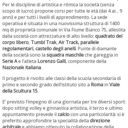
Per le discipline di artistica e ritmica la società (senza
scopo di lucro) propone corsi per tutte le età (dai 4 ai… 9
anni) e per tutti i livelli di apprendimento. La sede
operativa è situata in una nuovissima struttura di 1400
mq di proprietà comunale in Via Fiume Bianco 75, allestita
dalla società con attrezzature di alto livello:
quadrato del
corpo libero
,
Tumbl Trak
,
Air Track, parallele
regolamentari
,
castello degli anelli
. Punte di diamante
della società sono la
squadra maschile
che gareggia in
Serie A
e l’atleta
Lorenzo Galli
, componente della
Nazionale italiana
.
Il progetto è rivolto alle classi della scuola secondaria di
primo e secondo grado dell’istituto sito a
Roma
in
Viale
della Scultura 15
.
E’ previsto l’impegno di una giornata per tre diversi sport:
dopo sitting volley e ginnastica artistica, il terzo e ultimo
appuntamento prevede il
calcio
con una particolarità: si è
preferito approfondire la specialità della
direzione
arbitrale
e abbiamo ottenuto la collaborazione della