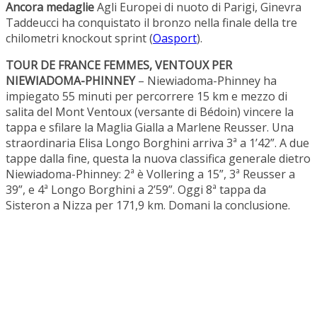
Ancora medaglie
Agli Europei di nuoto di Parigi, Ginevra
Taddeucci ha conquistato il bronzo nella finale della tre
chilometri knockout sprint (
Oasport
).
TOUR DE FRANCE FEMMES, VENTOUX PER
NIEWIADOMA-PHINNEY
– Niewiadoma-Phinney ha
impiegato 55 minuti per percorrere 15 km e mezzo di
salita del Mont Ventoux (versante di Bédoin) vincere la
tappa e sfilare la Maglia Gialla a Marlene Reusser. Una
straordinaria Elisa Longo Borghini arriva 3ª a 1’42”. A due
tappe dalla fine, questa la nuova classifica generale dietro
Niewiadoma-Phinney: 2ª è Vollering a 15”, 3ª Reusser a
39”, e 4ª Longo Borghini a 2’59”. Oggi 8ª tappa da
Sisteron a Nizza per 171,9 km. Domani la conclusione.