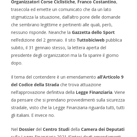
Organizzatori Corse Ciclistiche
,
Franco Costantino
,
trasecola ed emette un comunicato che da un lato
stigmatizza la situazione, dall’altro pone delle domande
che sembrano legittime e pertinenti alle quali, però,
nessuno risponde. Neanche la
Gazzetta dello Sport
nell’edizione del 2 gennaio. Il sito
Tuttobiciweb
pubblica
subito, il 31 gennaio stesso, la lettera aperta del
presidente degli organizzatori ma la fa sparire il giorno
dopo.
Il tema del contendere è un emendamento
all’Articolo 9
del Codice della Strada
che trova attuazione
nell’approvazione definitiva della
Legge Finanziaria
. Viene
da pensare che si prendano provvedimenti sulla sicurezza
stradale, visto che la Legge Finanziaria riguarda tutti, tutti
gli italiani. E invece no.
Nel
Dossier
del
Centro Studi
della
Camera dei Deputati
sulla Legge Finanziaria 2021 (Sintesi degli emendamenti