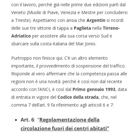
con il lavoro, perché già nelle prime due edizioni partì dal
Veneto (Musile di Piave, Venezia e Mestre per concludersi
a Trieste). Aspettiamo con ansia che
Argentin
si ricordi
delle sue tre vittorie di tappa a
Paglieta
nella
Tirreno-
Adriatico
per assistere alla sua corsa verso Sud e
sbarcare sulla costa italiana del Mar Jonio.
Purtroppo non finisce qui. C’è un altro elemento
importante, il provvedimento di sospensione del traffico.
Risponde al vero affermare che la competenza passa alle
regioni non è una novità: perché è così non dal recente
accordo con l’ANCI, è così dal
Primo gennaio 1993
, data
di entrata in vigore del
Codice della strada
, che, nel
comma 7 dell’art. 9 fa riferimento agli articoli 6 e 7:
Art. 6
: “
Regolamentazione della
circolazione fuori dei centri abitati”