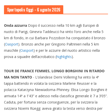
Sportopolis Oggi
- 6 agosto 2026
Onda azzurra
Dopo il successo nella 10 km agli Europei di
nuoto di Parigi, Ginevra Taddeucci ha vinto l’oro anche nella 5
km di fondo, in cui Barbara Pozzobon ha conquistato il bronzo
(
Oasport
). Bronzo anche per Gregorio Paltrinieri nella 5 km
maschile (
Oasport
) e per le azzurre del nuoto artistico nella
prova a squadre dell’acrobatico (
highlights
).
TOUR DE FRANCE FEMMES, LONGO BORGHINI IN RITARDO
MA NON TANTO
- L’olandese Demi Vollering ha vinto la 4ª
tappa battendo in volata la svizzera Marlene Reusser e la
polacca Katarzyna Niewiadoma-Phinney. Elisa Longo Borghini è
arrivata 14ª a 1’43” e adesso nella classifica generale è 7 a 3’05”.
Caduta, per fortuna senza conseguenze, per la svizzera la
svizzera Noemi Rüegg: aveva girato la testa verso destra per