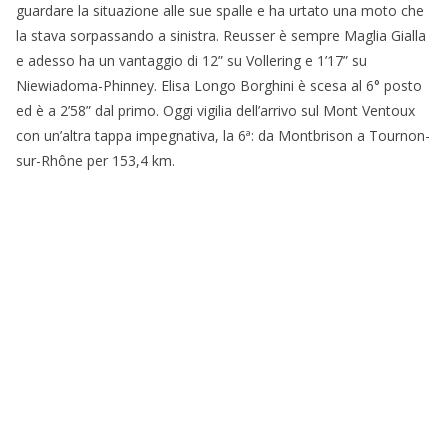
guardare la situazione alle sue spalle e ha urtato una moto che
la stava sorpassando a sinistra. Reusser è sempre Maglia Gialla
e adesso ha un vantaggio di 12” su Vollering e 1’17” su
Niewiadoma-Phinney. Elisa Longo Borghini è scesa al 6° posto
ed è a 2’58” dal primo. Oggi vigilia dell’arrivo sul Mont Ventoux
con un’altra tappa impegnativa, la 6ª: da Montbrison a Tournon-
sur-Rhône per 153,4 km.