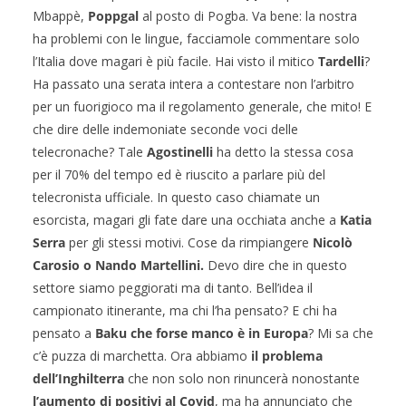
Mbappè,
Poppgal
al posto di Pogba. Va bene: la nostra
ha problemi con le lingue, facciamole commentare solo
l’Italia dove magari è più facile. Hai visto il mitico
Tardelli
?
Ha passato una serata intera a contestare non l’arbitro
per un fuorigioco ma il regolamento generale, che mito! E
che dire delle indemoniate seconde voci delle
telecronache? Tale
Agostinelli
ha detto la stessa cosa
per il 70% del tempo ed è riuscito a parlare più del
telecronista ufficiale. In questo caso chiamate un
esorcista, magari gli fate dare una occhiata anche a
Katia
Serra
per gli stessi motivi. Cose da rimpiangere
Nicolò
Carosio o Nando Martellini.
Devo dire che in questo
settore siamo peggiorati ma di tanto. Bell’idea il
campionato itinerante, ma chi l’ha pensato? E chi ha
pensato a
Baku che forse manco è in Europa
? Mi sa che
c’è puzza di marchetta. Ora abbiamo
il problema
dell’Inghilterra
che non solo non rinuncerà nonostante
l’aumento di positivi al Covid
, ma ha annunciato che