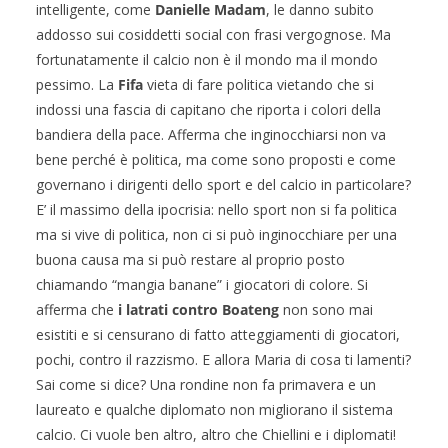
intelligente, come
Danielle Madam
, le danno subito
addosso sui cosiddetti social con frasi vergognose. Ma
fortunatamente il calcio non è il mondo ma il mondo
pessimo. La
Fifa
vieta di fare politica vietando che si
indossi una fascia di capitano che riporta i colori della
bandiera della pace. Afferma che inginocchiarsi non va
bene perché è politica, ma come sono proposti e come
governano i dirigenti dello sport e del calcio in particolare?
E’ il massimo della ipocrisia: nello sport non si fa politica
ma si vive di politica, non ci si può inginocchiare per una
buona causa ma si può restare al proprio posto
chiamando “mangia banane” i giocatori di colore. Si
afferma che
i latrati contro Boateng
non sono mai
esistiti e si censurano di fatto atteggiamenti di giocatori,
pochi, contro il razzismo. E allora Maria di cosa ti lamenti?
Sai come si dice? Una rondine non fa primavera e un
laureato e qualche diplomato non migliorano il sistema
calcio. Ci vuole ben altro, altro che Chiellini e i diplomati!