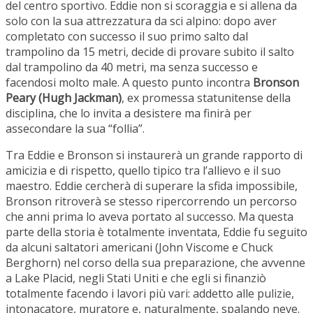
del centro sportivo. Eddie non si scoraggia e si allena da
solo con la sua attrezzatura da sci alpino: dopo aver
completato con successo il suo primo salto dal
trampolino da 15 metri, decide di provare subito il salto
dal trampolino da 40 metri, ma senza successo e
facendosi molto male. A questo punto incontra
Bronson
Peary (Hugh Jackman)
, ex promessa statunitense della
disciplina, che lo invita a desistere ma finirà per
assecondare la sua “follia”.
Tra Eddie e Bronson si instaurerà un grande rapporto di
amicizia e di rispetto, quello tipico tra l’allievo e il suo
maestro. Eddie cercherà di superare la sfida impossibile,
Bronson ritroverà se stesso ripercorrendo un percorso
che anni prima lo aveva portato al successo. Ma questa
parte della storia è totalmente inventata, Eddie fu seguito
da alcuni saltatori americani (John Viscome e Chuck
Berghorn) nel corso della sua preparazione, che avvenne
a Lake Placid, negli Stati Uniti e che egli si finanziò
totalmente facendo i lavori più vari: addetto alle pulizie,
intonacatore, muratore e, naturalmente, spalando neve.