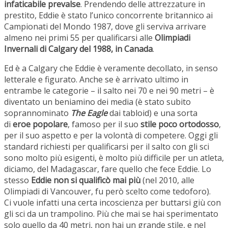
infaticabile prevalse
. Prendendo delle attrezzature in
prestito, Eddie è stato l’unico concorrente britannico ai
Campionati del Mondo 1987, dove gli serviva arrivare
almeno nei primi 55 per qualificarsi alle
Olimpiadi
Invernali di Calgary del 1988, in Canada
.
Ed è a Calgary che Eddie è veramente decollato, in senso
letterale e figurato. Anche se è arrivato ultimo in
entrambe le categorie – il salto nei 70 e nei 90 metri – è
diventato un beniamino dei media (è stato subito
soprannominato
The Eagle
dai tabloid) e una sorta
di
eroe popolare
, famoso per il suo
stile poco ortodosso
,
per il suo aspetto e per la volontà di competere. Oggi gli
standard richiesti per qualificarsi per il salto con gli sci
sono molto più esigenti, è molto più difficile per un atleta,
diciamo, del Madagascar, fare quello che fece Eddie. Lo
stesso
Eddie non si qualificò mai più
(nel 2010, alle
Olimpiadi di Vancouver, fu però scelto come tedoforo).
Ci vuole infatti una certa incoscienza per buttarsi giù con
gli sci da un trampolino. Più che mai se hai sperimentato
solo quello da 40 metri, non hai un grande stile, e nel