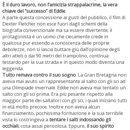
È il duro lavoro, non l’amicizia strappalacrime, la vera
chiave del “successo” di Eddie
.
A parte questa concessione ai gusti del pubblico, il film di
Dexter Fletcher non esce fuori dagli schemi della
biografia convenzionale ma sa essere divertente; il
protagonista è un uomo che ciecamente crede in
qualcosa pur essendo a conoscenza delle proprie
debolezze, non si lascia buttare giù dall’opinione degli
altri atleti o dai 90 metri del trampolino, continua
testardo per la sua strada e in questo modo diventa una
leggenda.
Tutto remava contro il suo sogno
. La Gran Bretagna non
aveva mai avuto un rappresentante al salto con gli sci ad
una Olimpiade invernale. Eddie non aveva mai tentato un
salto con gli sci prima. Era più pesante rispetto alla
maggior parte dei saltatori con gli sci, i quali iniziano tutti
in età molto precoce. Inoltre non aveva alcun
finanziamento, pochissima formazione e la sua terribile
vista lo costringeva a
tentare i salti indossando gli
occhiali
, cosa assai pericolosa. Eppure,
il suo spirito