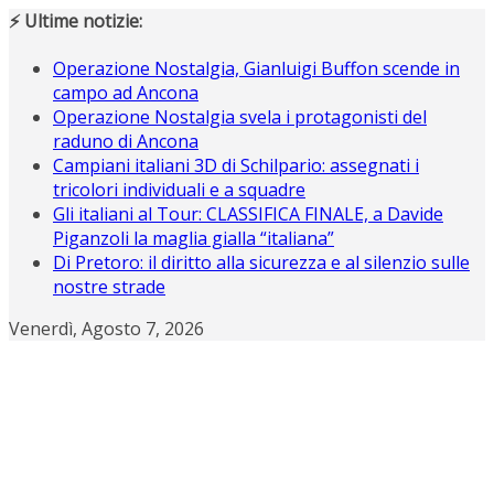
Salta
⚡ Ultime notizie:
al
contenuto
Operazione Nostalgia, Gianluigi Buffon scende in
campo ad Ancona
Operazione Nostalgia svela i protagonisti del
raduno di Ancona
Campiani italiani 3D di Schilpario: assegnati i
tricolori individuali e a squadre
Gli italiani al Tour: CLASSIFICA FINALE, a Davide
Piganzoli la maglia gialla “italiana”
Di Pretoro: il diritto alla sicurezza e al silenzio sulle
nostre strade
Venerdì, Agosto 7, 2026