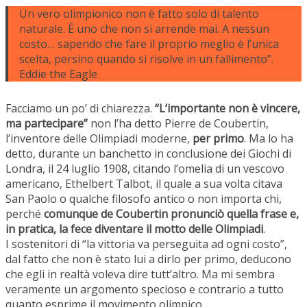
Un vero olimpionico non è fatto solo di talento
naturale. È uno che non si arrende mai. A nessun
costo… sapendo che fare il proprio meglio è l’unica
scelta, persino quando si risolve in un fallimento”.
Eddie the Eagle
Facciamo un po’ di chiarezza.
“L’importante non è vincere,
ma partecipare”
non l’ha detto Pierre de Coubertin,
l’inventore delle Olimpiadi moderne,
per primo
. Ma lo ha
detto, durante un banchetto in conclusione dei Giochi di
Londra, il 24 luglio 1908, citando l’omelia di un vescovo
americano, Ethelbert Talbot, il quale a sua volta citava
San Paolo o qualche filosofo antico o non importa chi,
perché
comunque de Coubertin pronunciò quella frase e,
in pratica, la fece diventare il motto delle Olimpiadi
.
I sostenitori di “la vittoria va perseguita ad ogni costo”,
dal fatto che non è stato lui a dirlo per primo, deducono
che egli in realtà voleva dire tutt’altro. Ma mi sembra
veramente un argomento specioso e contrario a tutto
quanto esprime il movimento olimpico.