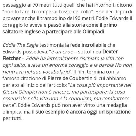
passaggio ai 70 metri tutti quelli che hai intorno ti dicono
“non lo fare, ti romperai l’osso del collo”. E se decidi poi di
provare anche il trampolino dei 90 metri. Eddie Edwards il
coraggio lo aveva e
passò alla storia come il primo
saltatore inglese a partecipare alle Olimpiadi
.
Eddie The Eagle
testimonia la
fede incrollabile
che
Edwards possedeva: “
è un eroe
– sottolinea
Dexter
Fletcher
–
Eddie ha letteralmente rischiato la vita con
ogni salto, aveva un enorme coraggio e la parola No non
rientrava nel suo vocabolario
”. Il film termina con la
famosa citazione di
Pierre de Coubertin
di cui abbiamo
parlato all’inizio dell’articolo: “
La cosa più importante nei
Giochi Olimpici non è vincere, ma partecipare; la cosa
essenziale nella vita non è la conquista, ma combattere
bene
”. Eddie Edwards può non aver vinto una medaglia
olimpica, ma
il suo esempio è ancora oggi un’ispirazione
per tutti.