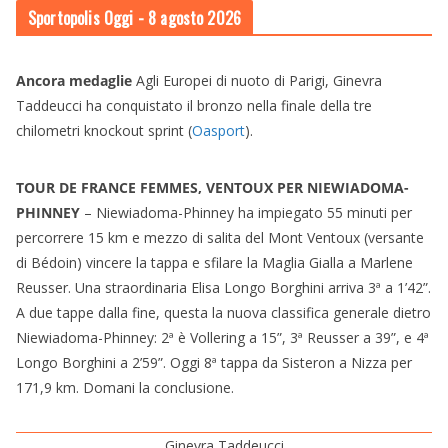
Sportopolis Oggi
- 8 agosto 2026
Ancora medaglie
Agli Europei di nuoto di Parigi, Ginevra
Taddeucci ha conquistato il bronzo nella finale della tre
chilometri knockout sprint (
Oasport
).
TOUR DE FRANCE FEMMES, VENTOUX PER NIEWIADOMA-
PHINNEY
– Niewiadoma-Phinney ha impiegato 55 minuti per
percorrere 15 km e mezzo di salita del Mont Ventoux (versante
di Bédoin) vincere la tappa e sfilare la Maglia Gialla a Marlene
Reusser. Una straordinaria Elisa Longo Borghini arriva 3ª a 1’42”.
A due tappe dalla fine, questa la nuova classifica generale dietro
Niewiadoma-Phinney: 2ª è Vollering a 15”, 3ª Reusser a 39”, e 4ª
Longo Borghini a 2’59”. Oggi 8ª tappa da Sisteron a Nizza per
171,9 km. Domani la conclusione.
Ginevra Taddeucci