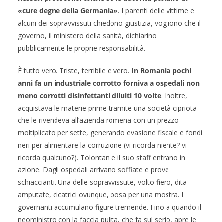
«cure degne della Germania»
. I parenti delle vittime e
alcuni dei sopravvissuti chiedono giustizia, vogliono che il
governo, il ministero della sanità, dichiarino
pubblicamente le proprie responsabilità.
È tutto vero. Triste, terribile e vero.
In Romania pochi
anni fa un industriale corrotto forniva a ospedali non
meno corrotti disinfettanti diluiti 10 volte
. Inoltre,
acquistava le materie prime tramite una società cipriota
che le rivendeva all’azienda romena con un prezzo
moltiplicato per sette, generando evasione fiscale e fondi
neri per alimentare la corruzione (vi ricorda niente? vi
ricorda qualcuno?). Tolontan e il suo staff entrano in
azione. Dagli ospedali arrivano soffiate e prove
schiaccianti. Una delle sopravvissute, volto fiero, dita
amputate, cicatrici ovunque, posa per una mostra. I
governanti accumulano figure tremende. Fino a quando il
neoministro con la faccia pulita, che fa sul serio, apre le