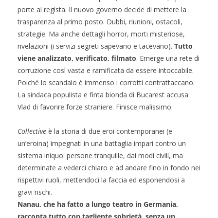
porte al regista. Il nuovo governo decide di mettere la
trasparenza al primo posto. Dubbi, riunioni, ostacoli,
strategie. Ma anche dettagli horror, morti misteriose,
rivelazioni (i servizi segreti sapevano e tacevano).
Tutto
viene analizzato, verificato, filmato
. Emerge una rete di
corruzione così vasta e ramificata da essere intoccabile.
Poiché lo scandalo è immenso i corrotti contrattaccano.
La sindaca populista e finta bionda di Bucarest accusa
Vlad di favorire forze straniere. Finisce malissimo.
Collective
è la storia di due eroi contemporanei (e
un’eroina) impegnati in una battaglia impari contro un
sistema iniquo: persone tranquille, dai modi civili, ma
determinate a vederci chiaro e ad andare fino in fondo nei
rispettivi ruoli, mettendoci la faccia ed esponendosi a
gravi rischi.
Nanau, che ha fatto a lungo teatro in Germania,
racconta tutto con tagliente sobrietà, senza un