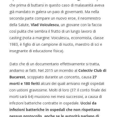
che prima di buttarsi in questo caso di malasanità aveva
già mandato in galera un paio di governanti. Ma nella
seconda parte compare un nuovo eroe, il neoministro
della Salute,
Vlad Voiculescu
, un giovane con la faccia
così pulita che sembra il frutto di un lungo lavoro di
casting (nota a margine: Voiculescu, economista, classe
1983, è figlio di un campione di nuoto, maestro di sci e
insegnante di educazione fisica).
Dato che di un documentario effettivamente si tratta,
andiamo ai fatti. Nel 2015 un incendio al
Colectiv Club di
Bucarest
, scoppiato durante un concerto, causa
27
morti e 180 feriti
alcuni dei quali arrivano negli ospedali
con ustioni gravissime. Molti di loro (37: il conto finale dei
morti sarà 64) muoiono nei mesi successivi, a causa di
infezioni batteriche contratte in ospedale.
Uccisi da
infezioni batteriche in ospedali che non rispettano
nessun protocollo, anche se le autorità parlano di