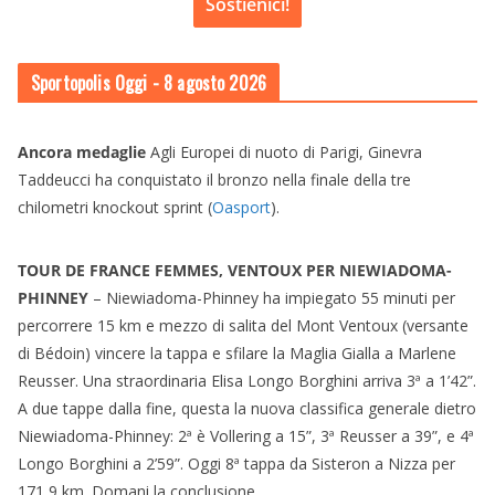
Sostienici!
Sportopolis Oggi
- 8 agosto 2026
Ancora medaglie
Agli Europei di nuoto di Parigi, Ginevra
Taddeucci ha conquistato il bronzo nella finale della tre
chilometri knockout sprint (
Oasport
).
TOUR DE FRANCE FEMMES, VENTOUX PER NIEWIADOMA-
PHINNEY
– Niewiadoma-Phinney ha impiegato 55 minuti per
percorrere 15 km e mezzo di salita del Mont Ventoux (versante
di Bédoin) vincere la tappa e sfilare la Maglia Gialla a Marlene
Reusser. Una straordinaria Elisa Longo Borghini arriva 3ª a 1’42”.
A due tappe dalla fine, questa la nuova classifica generale dietro
Niewiadoma-Phinney: 2ª è Vollering a 15”, 3ª Reusser a 39”, e 4ª
Longo Borghini a 2’59”. Oggi 8ª tappa da Sisteron a Nizza per
171,9 km. Domani la conclusione.