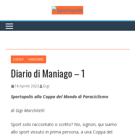
Salta
al
contenuto
EVENTI
HANDBIKE
Diario di Maniago – 1
18 Aprile 2023
Gigi
Sportopolis alla Coppa del Mondo di Paraciclismo
di Gigi Marchitelli
Sport solo raccontato o scritto? No, signori, qui siamo
allo sport vissuto in prima persona, a una Coppa del