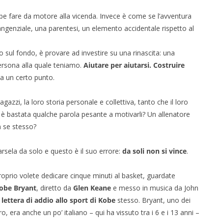
be fare da motore alla vicenda. Invece è come se l’avventura
ngenziale, una parentesi, un elemento accidentale rispetto al
o sul fondo, è provare ad investire su una rinascita: una
ersona alla quale teniamo.
Aiutare per aiutarsi. Costruire
a un certo punto.
agazzi, la loro storia personale e collettiva, tanto che il loro
: è bastata qualche parola pesante a motivarli? Un allenatore
n se stesso?
carsela da solo e questo è il suo errore:
da soli non si vince
.
roprio volete dedicare cinque minuti al basket, guardate
obe Bryant
, diretto da
Glen Keane
e messo in musica da John
lettera di addio allo sport di Kobe
stesso. Bryant, uno dei
ro, era anche un po’ italiano – qui ha vissuto tra i 6 e i 13 anni –