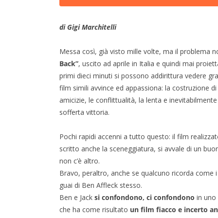
di Gigi Marchitelli
Messa così, già visto mille volte, ma il problema 
Back”
, uscito ad aprile in Italia e quindi mai proiet
primi dieci minuti si possono addirittura vedere 
film simili avvince ed appassiona: la costruzione d
amicizie, le conflittualità, la lenta e inevitabilmen
sofferta vittoria.
Pochi rapidi accenni a tutto questo: il film realizzat
scritto anche la sceneggiatura, si avvale di un bu
non c’è altro.
Bravo, peraltro, anche se qualcuno ricorda come i 
guai di Ben Affleck stesso.
Ben e Jack
si confondono, ci confondono
in uno 
che ha come risultato
un film fiacco e incerto 