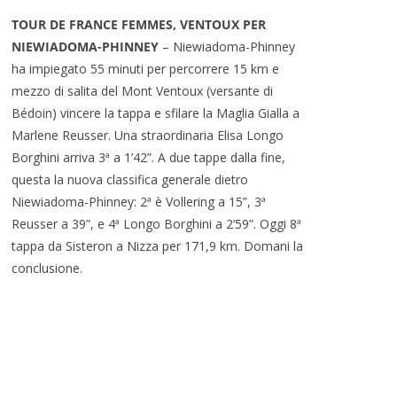
TOUR DE FRANCE FEMMES, VENTOUX PER
NIEWIADOMA-PHINNEY
– Niewiadoma-Phinney
ha impiegato 55 minuti per percorrere 15 km e
mezzo di salita del Mont Ventoux (versante di
Bédoin) vincere la tappa e sfilare la Maglia Gialla a
Marlene Reusser. Una straordinaria Elisa Longo
Borghini arriva 3ª a 1’42”. A due tappe dalla fine,
questa la nuova classifica generale dietro
Niewiadoma-Phinney: 2ª è Vollering a 15”, 3ª
Reusser a 39”, e 4ª Longo Borghini a 2’59”. Oggi 8ª
tappa da Sisteron a Nizza per 171,9 km. Domani la
conclusione.