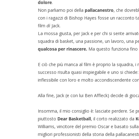
dolore
.
Non parliamo poi della
pallacanestro
, che dovreb
con i ragazzi di Bishop Hayes fosse un racconto ta
film
di
Jack.
La mossa giusta, per Jack e per chi si sente arrivat
squadra di basket, una passione, un lavoro, una p
qualcosa per rinascere.
Ma questo funziona fino 
E ciò che più manca al film è proprio la squadra, i r
successo risulta quasi inspiegabile e uno si chiede
inflessibile con loro e molto accondiscendente co
Alla fine, Jack (e con lui Ben Affleck) decide di gio
Insomma, il mio consiglio è: lasciate perdere. Se p
piuttosto
Dear Basketball
, il corto realizzato da
K
Williams, vincitore del premio Oscar e basato sulla
migliori professionisti della storia della pallacanest