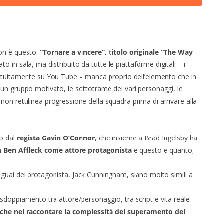
non è questo.
“Tornare a vincere”, titolo originale “The Way
tato in sala, ma distribuito da tutte le piattaforme digitali – i
gratuitamente su You Tube – manca proprio dell’elemento che in
i un gruppo motivato, le sottotrame dei vari personaggi, le
te non rettilinea progressione della squadra prima di arrivare alla
o dal
regista Gavin O’Connor
, che insieme a Brad Ingelsby ha
on
Ben Affleck come attore protagonista
e questo è quanto,
guai del protagonista, Jack Cunningham, siano molto simili ai
sdoppiamento tra attore/personaggio, tra script e vita reale
anche nel raccontare la complessità del superamento del