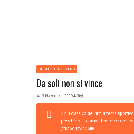
BASKET
FILM
MEDIA
Da soli non si vince
13 Novembre 2020
Gigi
Il più classico dei film a tema sporti
possibilità e, combattendo contro i p
gruppo invincibile.