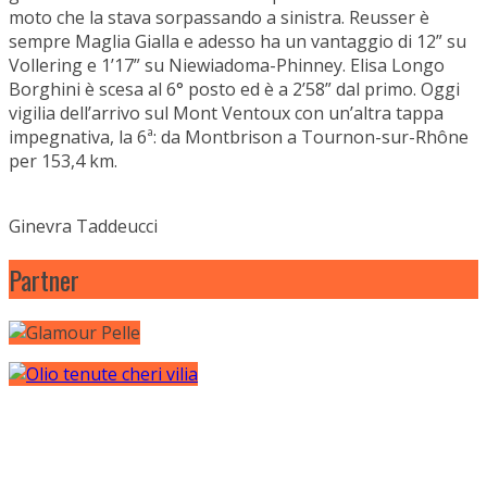
moto che la stava sorpassando a sinistra. Reusser è
sempre Maglia Gialla e adesso ha un vantaggio di 12” su
Vollering e 1’17” su Niewiadoma-Phinney. Elisa Longo
Borghini è scesa al 6° posto ed è a 2’58” dal primo. Oggi
vigilia dell’arrivo sul Mont Ventoux con un’altra tappa
impegnativa, la 6ª: da Montbrison a Tournon-sur-Rhône
per 153,4 km.
Ginevra Taddeucci
Partner