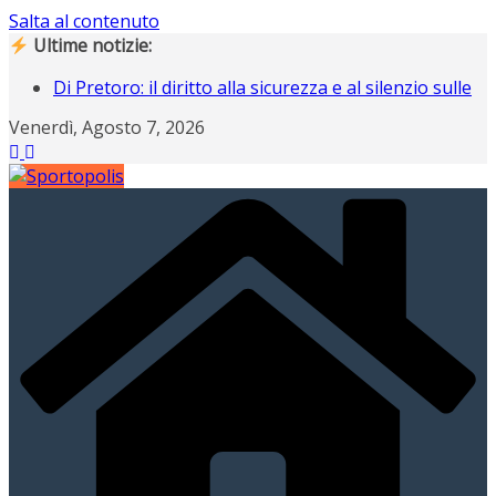
Salta al contenuto
Ultime notizie:
Di Pretoro: il diritto alla sicurezza e al silenzio sulle
nostre strade
Venerdì, Agosto 7, 2026
Operazione Nostalgia, Gianluigi Buffon scende in
campo ad Ancona
Operazione Nostalgia svela i protagonisti del
raduno di Ancona
Campiani italiani 3D di Schilpario: assegnati i
tricolori individuali e a squadre
Gli italiani al Tour: CLASSIFICA FINALE, a Davide
Piganzoli la maglia gialla “italiana”