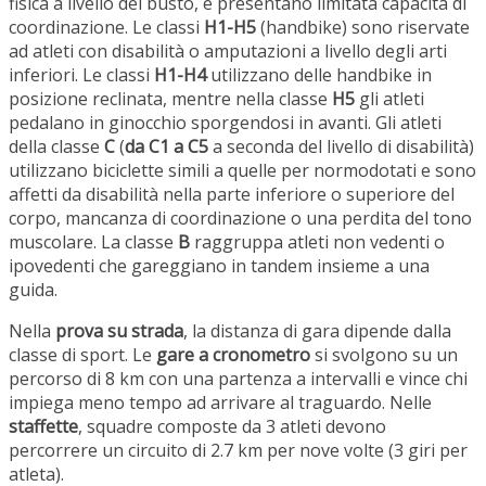
fisica a livello del busto, e presentano limitata capacità di
coordinazione. Le classi
H1-H5
(handbike) sono riservate
ad atleti con disabilità o amputazioni a livello degli arti
inferiori. Le classi
H1-H4
utilizzano delle handbike in
posizione reclinata, mentre nella classe
H5
gli atleti
pedalano in ginocchio sporgendosi in avanti. Gli atleti
della classe
C
(
da C1 a C5
a seconda del livello di disabilità)
utilizzano biciclette simili a quelle per normodotati e sono
affetti da disabilità nella parte inferiore o superiore del
corpo, mancanza di coordinazione o una perdita del tono
muscolare. La classe
B
raggruppa atleti non vedenti o
ipovedenti che gareggiano in tandem insieme a una
guida.
Nella
prova su strada
, la distanza di gara dipende dalla
classe di sport. Le
gare a cronometro
si svolgono su un
percorso di 8 km con una partenza a intervalli e vince chi
impiega meno tempo ad arrivare al traguardo. Nelle
staffette
, squadre composte da 3 atleti devono
percorrere un circuito di 2.7 km per nove volte (3 giri per
atleta).