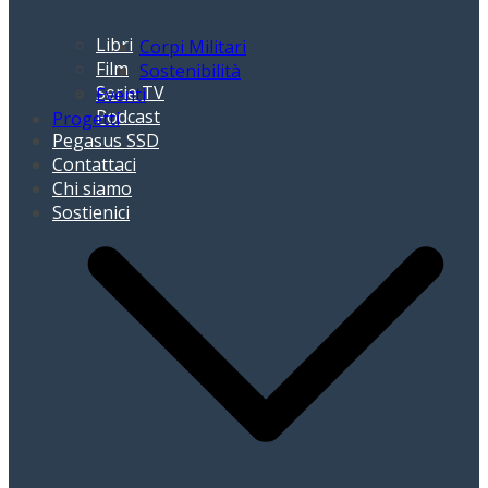
Libri
Corpi Militari
Film
Sostenibilità
Serie TV
Eventi
Podcast
Progetti
Pegasus SSD
Contattaci
Chi siamo
Sostienici