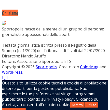
Chi siamo
Sportopolis nasce dalla mente di un gruppo di persone:
giornalisti e appassionati dello sport.
Testata giornalistica iscritta presso il Registro della
Stampa (n. 1/2020) del Tribunale di Tivoli dal 22/07/2020.
Direttore: Nando Aruffo
Editore: Associazione Sportopolis ETS
Copyright © 2026
Sportopolis
. Creato con
ColorMag
and
WordPress
.
Questo sito utilizza cookie tecnici e cookie di profilazione
di terze parti per la gestione pubblicitaria. Puoi
esprimere le tue preferenze sui singoli programmi
pubblicitari cliccando su "Privacy Policy". Cliccando su
Accetta, acconsenti all'uso dei cookie.
Accetta
Rifiuta