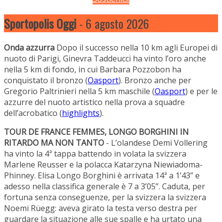
Sportopolis Oggi
- 6 agosto 2026
Onda azzurra
Dopo il successo nella 10 km agli Europei di
nuoto di Parigi, Ginevra Taddeucci ha vinto l’oro anche
nella 5 km di fondo, in cui Barbara Pozzobon ha
conquistato il bronzo (
Oasport
). Bronzo anche per
Gregorio Paltrinieri nella 5 km maschile (
Oasport
) e per le
azzurre del nuoto artistico nella prova a squadre
dell’acrobatico (
highlights
).
TOUR DE FRANCE FEMMES, LONGO BORGHINI IN
RITARDO MA NON TANTO
- L’olandese Demi Vollering
ha vinto la 4ª tappa battendo in volata la svizzera
Marlene Reusser e la polacca Katarzyna Niewiadoma-
Phinney. Elisa Longo Borghini è arrivata 14ª a 1’43” e
adesso nella classifica generale è 7 a 3’05”. Caduta, per
fortuna senza conseguenze, per la svizzera la svizzera
Noemi Rüegg: aveva girato la testa verso destra per
guardare la situazione alle sue spalle e ha urtato una