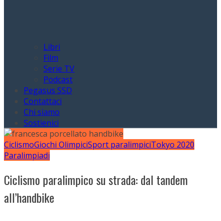
Libri
Film
Serie TV
Podcast
Pegasus SSD
Contattaci
Chi siamo
Sostienici
Ciclismo
Giochi Olimpici
Sport paralimpici
Tokyo 2020
Paralimpiadi
Ciclismo paralimpico su strada: dal tandem
all’handbike