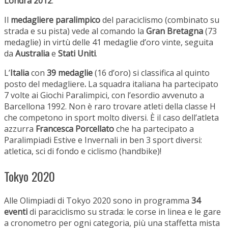
Londra 2012
.
Il
medagliere paralimpico
del paraciclismo (combinato su
strada e su pista) vede al comando la
Gran Bretagna
(73
medaglie) in virtù delle 41 medaglie d’oro vinte, seguita
da
Australia
e
Stati Uniti
.
L’
Italia
con
39 medaglie
(16 d’oro) si classifica al quinto
posto del medagliere
.
La squadra italiana ha partecipato
7 volte ai Giochi Paralimpici, con l’esordio avvenuto a
Barcellona 1992. Non è raro trovare atleti della classe H
che competono in sport molto diversi. È il caso dell’atleta
azzurra
Francesca Porcellato
che ha partecipato a
Paralimpiadi Estive e Invernali in ben 3 sport diversi:
atletica, sci di fondo e ciclismo (handbike)!
Tokyo 2020
Alle Olimpiadi di Tokyo 2020 sono in programma
34
eventi
di paraciclismo su strada: le corse in linea e le gare
a cronometro per ogni categoria, più una staffetta mista