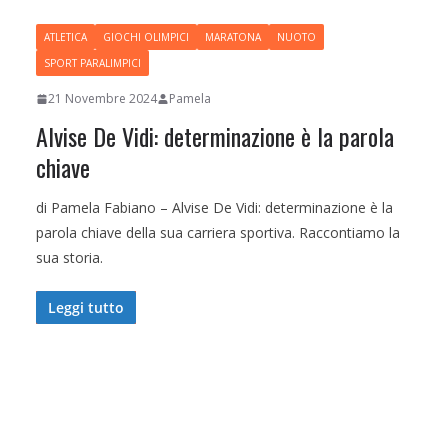
ATLETICA
GIOCHI OLIMPICI
MARATONA
NUOTO
SPORT PARALIMPICI
21 Novembre 2024
Pamela
Alvise De Vidi: determinazione è la parola
chiave
di Pamela Fabiano – Alvise De Vidi: determinazione è la
parola chiave della sua carriera sportiva. Raccontiamo la
sua storia.
Leggi tutto