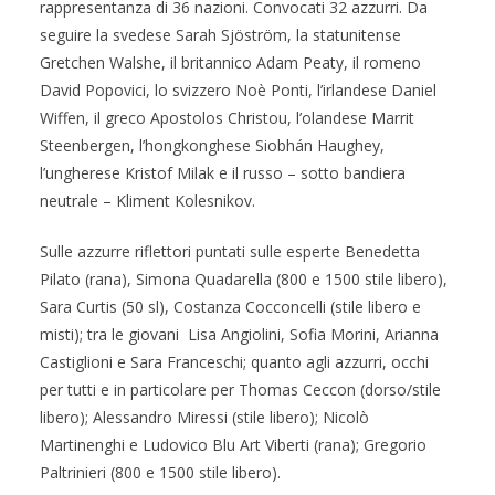
rappresentanza di 36 nazioni. Convocati 32 azzurri. Da
seguire la svedese Sarah Sjöström, la statunitense
Gretchen Walshe, il britannico Adam Peaty, il romeno
David Popovici, lo svizzero Noè Ponti, l’irlandese Daniel
Wiffen, il greco Apostolos Christou, l’olandese Marrit
Steenbergen, l’hongkonghese Siobhán Haughey,
l’ungherese Kristof Milak e il russo – sotto bandiera
neutrale – Kliment Kolesnikov.
Sulle azzurre riflettori puntati sulle esperte Benedetta
Pilato (rana), Simona Quadarella (800 e 1500 stile libero),
Sara Curtis (50 sl), Costanza Cocconcelli (stile libero e
misti); tra le giovani Lisa Angiolini, Sofia Morini, Arianna
Castiglioni e Sara Franceschi; quanto agli azzurri, occhi
per tutti e in particolare per Thomas Ceccon (dorso/stile
libero); Alessandro Miressi (stile libero); Nicolò
Martinenghi e Ludovico Blu Art Viberti (rana); Gregorio
Paltrinieri (800 e 1500 stile libero).