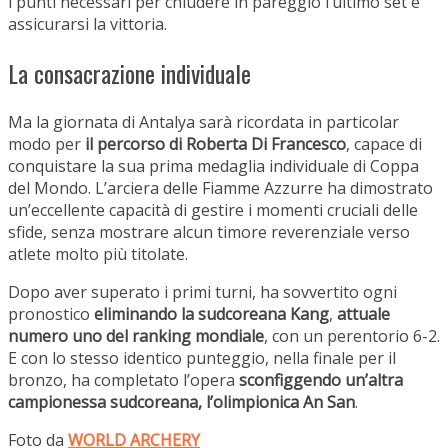
i punti necessari per chiudere in pareggio l’ultimo set e
assicurarsi la vittoria.
La consacrazione individuale
Ma la giornata di Antalya sarà ricordata in particolar
modo per
il percorso di Roberta Di Francesco
, capace di
conquistare la sua prima medaglia individuale di Coppa
del Mondo. L’arciera delle Fiamme Azzurre ha dimostrato
un’eccellente capacità di gestire i momenti cruciali delle
sfide, senza mostrare alcun timore reverenziale verso
atlete molto più titolate.
Dopo aver superato i primi turni, ha sovvertito ogni
pronostico
eliminando la sudcoreana Kang
,
attuale
numero uno del ranking mondiale
, con un perentorio 6-2.
E con lo stesso identico punteggio, nella finale per il
bronzo, ha completato l’opera
sconfiggendo un’altra
campionessa sudcoreana, l’olimpionica An San
.
Foto da
WORLD ARCHERY