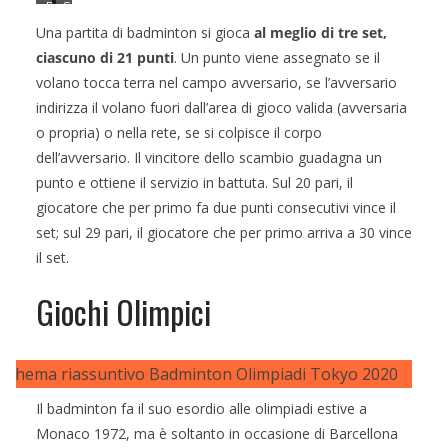
R
C
a
a
Una partita di badminton si gioca
al meglio di tre set,
c
m
ciascuno di 21 punti
. Un punto viene assegnato se il
c
p
volano tocca terra nel campo avversario, se l’avversario
h
o
indirizza il volano fuori dall’area di gioco valida (avversaria
e
d
o propria) o nella rete, se si colpisce il corpo
t
a
dell’avversario. Il vincitore dello scambio guadagna un
t
B
punto e ottiene il servizio in battuta. Sul 20 pari, il
e
a
giocatore che per primo fa due punti consecutivi vince il
e
d
set; sul 29 pari, il giocatore che per primo arriva a 30 vince
v
m
il set.
o
i
l
n
Giochi Olimpici
a
t
n
o
o
n
(
a
f
i
Il badminton fa il suo esordio alle olimpiadi estive a
o
G
Monaco 1972, ma è soltanto in occasione di Barcellona
t
i