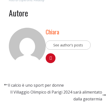
Foto di copertina: Pixabay
n
Autore
e
l
)
Chiara
See author's posts
Il calcio è uno sport per donne
Il Villaggio Olimpico di Parigi 2024 sarà alimentato
dalla geotermia