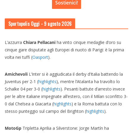
Sostienici!
Sportopolis Oggi
- 9 agosto 2026
L’azzurra
Chiara Pellacani
ha vinto cinque medaglie d’oro su
cinque gare disputate agli Europei di nuoto di Parigi: è la prima
volta nei tuffi (
Oasport
).
Amichevoli
L’Inter si è aggiudicata il derby d’Italia battendo la
Juventus per 2-1 (
highlights
), mentre l’Atalanta ha travolto lo
Schalke 04 per 3-0 (
highlights
). Pesanti battute d’arresto invece
per le altre italiane impegnate all’estero, con il Milan sconfitto 3-
0 dal Chelsea a Giacarta (
highlights
) e la Roma battuta con lo
stesso punteggio sul campo del Brighton (
highlights
).
MotoGp
Tripletta Aprilia a Silverstone: Jorge Martín ha