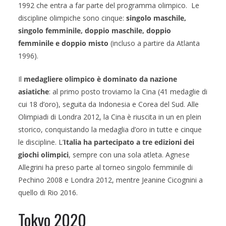
1992 che entra a far parte del programma olimpico. Le
o
o
discipline olimpiche sono cinque:
singolo maschile,
d
c
singolo femminile, doppio maschile, doppio
a
h
femminile e doppio misto
(incluso a partire da Atlanta
r
i
1996).
o
O
x
l
Il
medagliere olimpico è dominato da nazione
-
i
r
m
asiatiche
: al primo posto troviamo la Cina (41 medaglie di
o
p
cui 18 d’oro), seguita da Indonesia e Corea del Sud. Alle
u
i
Olimpiadi di Londra 2012, la Cina è riuscita in un en plein
v
c
storico, conquistando la medaglia d’oro in tutte e cinque
o
i
le discipline. L’
Italia ha partecipato a tre edizioni dei
y
d
giochi olimpici
, sempre con una sola atleta. Agnese
.
i
Allegrini ha preso parte al torneo singolo femminile di
b
R
Pechino 2008 e Londra 2012, mentre Jeanine Cicognini a
e
i
quello di Rio 2016.
)
o
2
Tokyo 2020
0