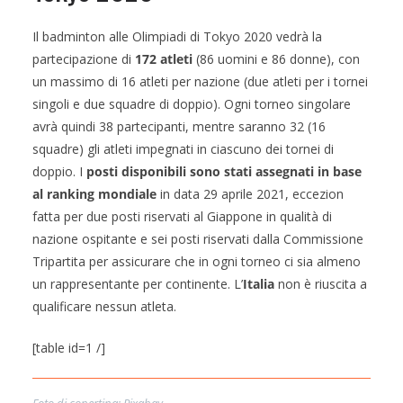
1
6
Il badminton alle Olimpiadi di Tokyo 2020 vedrà la
(
partecipazione di
172 atleti
(86 uomini e 86 donne), con
f
un massimo di 16 atleti per nazione (due atleti per i tornei
o
singoli e due squadre di doppio). Ogni torneo singolare
t
avrà quindi 38 partecipanti, mentre saranno 32 (16
o
squadre) gli atleti impegnati in ciascuno dei tornei di
d
doppio. I
posti disponibili sono stati assegnati in base
a
O
al ranking mondiale
in data 29 aprile 2021, eccezion
l
fatta per due posti riservati al Giappone in qualità di
y
nazione ospitante e sei posti riservati dalla Commissione
m
Tripartita per assicurare che in ogni torneo ci sia almeno
p
un rappresentante per continente. L’
Italia
non è riuscita a
i
qualificare nessun atleta.
c
C
[table id=1 /]
h
a
n