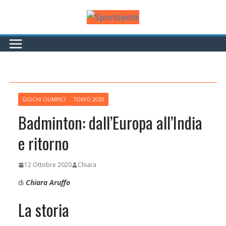
Salta
al
contenuto
GIOCHI OLIMPICI
TOKYO 2020
Badminton: dall’Europa all’India
e ritorno
12 Ottobre 2020
Chiara
di
Chiara Aruffo
La storia