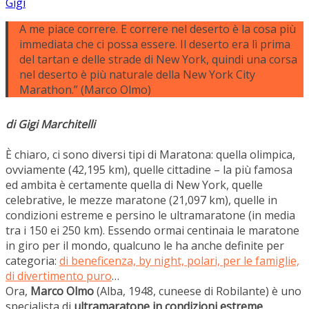
Gigi
A me piace correre. E correre nel deserto è la cosa più
immediata che ci possa essere. Il deserto era lì prima
del tartan e delle strade di New York, quindi una corsa
nel deserto è più naturale della New York City
Marathon.” (Marco Olmo)
di Gigi Marchitelli
È chiaro, ci sono diversi tipi di Maratona: quella olimpica,
ovviamente (42,195 km), quelle cittadine – la più famosa
ed ambita è certamente quella di New York, quelle
celebrative, le mezze maratone (21,097 km), quelle in
condizioni estreme e persino le ultramaratone (in media
tra i 150 ei 250 km). Essendo ormai centinaia le maratone
in giro per il mondo, qualcuno le ha anche definite per
categoria:
di beneficenza, by night, polari, per le famiglie,
di divertimento puro
…
Ora,
Marco Olmo
(Alba, 1948, cuneese di Robilante) è uno
specialista di
ultramaratone in condizioni estreme