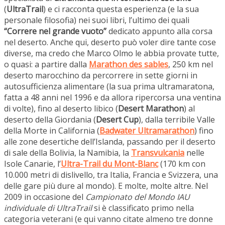
(
UltraTrail
) e ci racconta questa esperienza (e la sua
personale filosofia) nei suoi libri, l’ultimo dei quali
“Correre nel grande vuoto”
dedicato appunto alla corsa
nel deserto. Anche qui, deserto può voler dire tante cose
diverse, ma credo che Marco Olmo le abbia provate tutte,
o quasi: a partire dalla
Marathon des sables
, 250 km nel
deserto marocchino da percorrere in sette giorni in
autosufficienza alimentare (la sua prima ultramaratona,
fatta a 48 anni nel 1996 e da allora ripercorsa una ventina
di volte), fino al deserto libico (
Desert Marathon
) al
deserto della Giordania (
Desert Cup
), dalla terribile Valle
della Morte in California (
Badwater Ultramarathon
) fino
alle zone desertiche dell’Islanda, passando per il deserto
di sale della Bolivia, la Namibia, la
Transvulcania
nelle
Isole Canarie, l’
Ultra-Trail du Mont-Blanc
(170 km con
10.000 metri di dislivello, tra Italia, Francia e Svizzera, una
delle gare più dure al mondo). E molte, molte altre. Nel
2009 in occasione del
Campionato del Mondo IAU
individuale di UltraTrail
si è classificato primo nella
categoria veterani (e qui vanno citate almeno tre donne