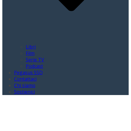
Libri
Film
Serie TV
Podcast
Pegasus SSD
Contattaci
Chi siamo
Sostienici