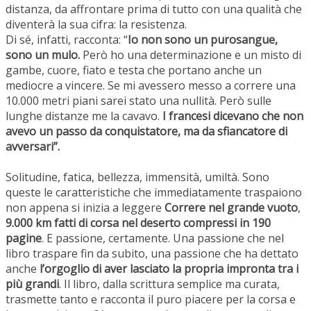
distanza, da affrontare prima di tutto con una qualità che
diventerà la sua cifra: la resistenza.
Di sé, infatti, racconta: “
Io non sono un purosangue,
sono un mulo.
Però ho una determinazione e un misto di
gambe, cuore, fiato e testa che portano anche un
mediocre a vincere. Se mi avessero messo a correre una
10.000 metri piani sarei stato una nullità. Però sulle
lunghe distanze me la cavavo.
I francesi dicevano che non
avevo un passo da conquistatore, ma da sfiancatore di
avversari”.
Solitudine, fatica, bellezza, immensità, umiltà. Sono
queste le caratteristiche che immediatamente traspaiono
non appena si inizia a leggere
Correre nel grande vuoto
,
9.000 km fatti di corsa nel deserto compressi in 190
pagine
. E passione, certamente. Una passione che nel
libro traspare fin da subito, una passione che ha dettato
anche
l’orgoglio di aver lasciato la propria impronta tra i
più grandi
. Il libro, dalla scrittura semplice ma curata,
trasmette tanto e racconta il puro piacere per la corsa e