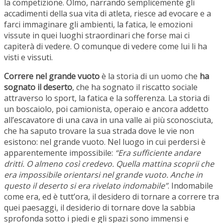
la competizione. Olmo, narrando semplicemente gli
accadimenti della sua vita di atleta, riesce ad evocare e a
farci immaginare gli ambienti, la fatica, le emozioni
vissute in quei luoghi straordinari che forse mai ci
capiterà di vedere. O comunque di vedere come lui li ha
visti e vissuti.
Correre nel grande vuoto
è la storia di un uomo che
ha
sognato il deserto
, che ha sognato il riscatto sociale
attraverso lo sport, la fatica e la sofferenza. La storia di
un boscaiolo, poi camionista, operaio e ancora addetto
all’escavatore di una cava in una valle ai più sconosciuta,
che ha saputo trovare la sua strada dove le vie non
esistono: nel grande vuoto. Nel luogo in cui perdersi è
apparentemente impossibile:
“Era sufficiente andare
dritti. O almeno così credevo. Quella mattina scoprii che
era impossibile orientarsi nel grande vuoto. Anche in
questo il deserto si era rivelato indomabile”
. Indomabile
come era, ed è tutt’ora, il desidero di tornare a correre tra
quei paesaggi, il desiderio di tornare dove la sabbia
sprofonda sotto i piedi e gli spazi sono immensi e