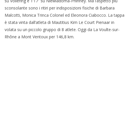
su Vollering e 1’17” su Niewiadoma-Phinney. Ma l’aspetto più
sconsolante sono i ritiri per indisposizioni fisiche di Barbara
Malcotti, Monica Trinca Colonel ed Eleonora Ciabocco. La tappa
è stata vinta dall’atleta di Mautitius Kim Le Court Pienaar in
volata su un piccolo gruppo di 8 atlete. Oggi da La Voulte-sur-
Rhône a Mont Ventoux per 146,8 km.