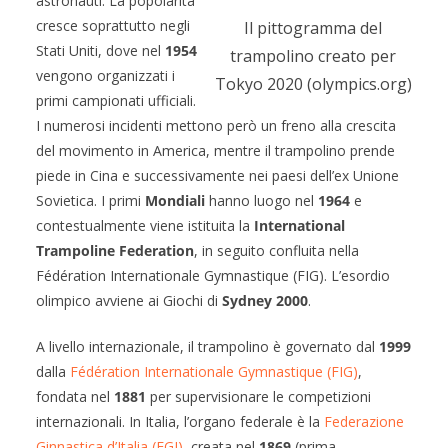
astronauti. La popolarità
cresce soprattutto negli
Il pittogramma del
Stati Uniti, dove nel
1954
trampolino creato per
vengono organizzati i
Tokyo 2020 (olympics.org)
primi campionati ufficiali.
I numerosi incidenti mettono però un freno alla crescita
del movimento in America, mentre il trampolino prende
piede in Cina e successivamente nei paesi dell’ex Unione
Sovietica. I primi
Mondiali
hanno luogo nel
1964
e
contestualmente viene istituita la
International
Trampoline Federation
, in seguito confluita nella
Fédération Internationale Gymnastique (FIG). L’esordio
olimpico avviene ai Giochi di
Sydney 2000
.
A livello internazionale, il trampolino è governato dal
1999
dalla
Fédération Internationale Gymnastique (FIG)
,
fondata nel
1881
per supervisionare le competizioni
internazionali. In Italia, l’organo federale è la
Federazione
Ginnastica d’Italia (FGI)
, creata nel
1869
(prima