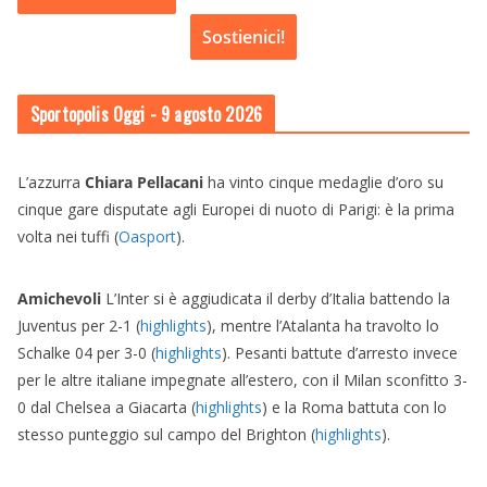
Sostienici!
Sportopolis Oggi
- 9 agosto 2026
L’azzurra
Chiara Pellacani
ha vinto cinque medaglie d’oro su
cinque gare disputate agli Europei di nuoto di Parigi: è la prima
volta nei tuffi (
Oasport
).
Amichevoli
L’Inter si è aggiudicata il derby d’Italia battendo la
Juventus per 2-1 (
highlights
), mentre l’Atalanta ha travolto lo
Schalke 04 per 3-0 (
highlights
). Pesanti battute d’arresto invece
per le altre italiane impegnate all’estero, con il Milan sconfitto 3-
0 dal Chelsea a Giacarta (
highlights
) e la Roma battuta con lo
stesso punteggio sul campo del Brighton (
highlights
).