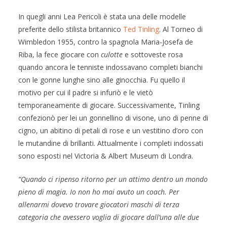
In quegli anni Lea Pericoli è stata una delle modelle
preferite dello stilista britannico
T
ed Tinling
. Al Torneo di
Wimbledon 1955, contro la spagnola Maria-Josefa de
Riba, la fece giocare con
culotte
e sottoveste rosa
quando ancora le tenniste indossavano completi bianchi
con le gonne lunghe sino alle ginocchia. Fu quello il
motivo per cui il padre si infuriò e le vietò
temporaneamente di giocare. Successivamente, Tinling
confezionò per lei un gonnellino di visone, uno di penne di
cigno, un abitino di petali di rose e un vestitino d’oro con
le mutandine di brillanti. Attualmente i completi indossati
sono esposti nel Victoria & Albert Museum di Londra.
“Quando ci ripenso ritorno per un attimo dentro un mondo
pieno di magia. Io non ho mai avuto un coach. Per
allenarmi dovevo trovare giocatori maschi di terza
categoria che avessero voglia di giocare dall’una alle due