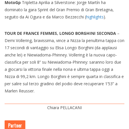
MotoGp
Tripletta Aprilia a Silverstone: Jorge Martín ha
dominato la gara Sprint del Gran Premio di Gran Bretagna,
seguito da Ai Ogura e da Marco Bezzecchi (
highlights
).
TOUR DE FRANCE FEMMES, LONGO BORGHINI SECONDA
–
Demi Vollering, bravissima, vince a Nizza la penultima tappa con
17 secondi di vantaggio su Elisa Longo Borghini (da applausi
anche lei) e Niewiadoma-Phinney. Vollering è la nuova capo-
classifica per soli 8” su Niewiadoma-Phinney: saranno loro due
a giocarsi la vittoria finale nella nona e ultima tappa oggi a
Nizza di 99,2 km. Longo Borghini è sempre quarta in classifica e
per salire sul terzo gradino del podio deve recuperare 1’53” a
Marlen Reusser.
Chiara PELLACANI
Partner