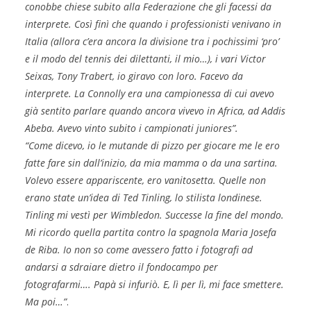
conobbe chiese subito alla Federazione che gli facessi da
interprete. Così finì che quando i professionisti venivano in
Italia (allora c’era ancora la divisione tra i pochissimi ‘pro’
e il modo del tennis dei dilettanti, il mio…), i vari Victor
Seixas, Tony Trabert, io giravo con loro. Facevo da
interprete. La Connolly era una campionessa di cui avevo
già sentito parlare quando ancora vivevo in Africa, ad Addis
Abeba. Avevo vinto subito i campionati juniores”.
“Come dicevo, io le mutande di pizzo per giocare me le ero
fatte fare sin dall’inizio, da mia mamma o da una sartina.
Volevo essere appariscente, ero vanitosetta. Quelle non
erano state un’idea di Ted Tinling, lo stilista londinese.
Tinling mi vestì per Wimbledon. Successe la fine del mondo.
Mi ricordo quella partita contro la spagnola Maria Josefa
de Riba. Io non so come avessero fatto i fotografi ad
andarsi a sdraiare dietro il fondocampo per
fotografarmi…. Papà si infuriò. E, lì per lì, mi face smettere.
Ma poi…”
.