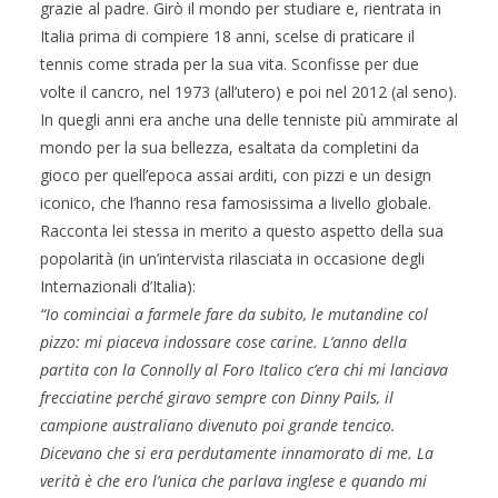
grazie al padre. Girò il mondo per studiare e, rientrata in
Italia prima di compiere 18 anni, scelse di praticare il
tennis come strada per la sua vita. Sconfisse per due
volte il cancro, nel 1973 (all’utero) e poi nel 2012 (al seno).
In quegli anni era anche una delle tenniste più ammirate al
mondo per la sua bellezza, esaltata da completini da
gioco per quell’epoca assai arditi, con pizzi e un design
iconico, che l’hanno resa famosissima a livello globale.
Racconta lei stessa in merito a questo aspetto della sua
popolarità (in un’intervista rilasciata in occasione degli
Internazionali d’Italia):
“Io cominciai a farmele fare da subito, le mutandine col
pizzo: mi piaceva indossare cose carine. L’anno della
partita con la Connolly al Foro Italico c’era chi mi lanciava
frecciatine perché giravo sempre con Dinny Pails, il
campione australiano divenuto poi grande tencico.
Dicevano che si era perdutamente innamorato di me. La
verità è che ero l’unica che parlava inglese e quando mi