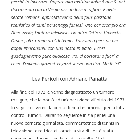
perché io lavoravo. Oppure alla mattina dalle 8 alle 9: poi
doccia e via con la Vespa per andare in ufficio. E nelle
serate romane, approfittavamo della folle passione
tennistica di tanti personaggi famosi. Uno per esempio era
Dino Verde, l’autore televisivo. Un altro l’attore Umberto
Orsini , altro ‘maniaco’ di tennis. Facevamo persino dei
doppi improbabili con una posta in palio. E così
guadagnavamo pure qualcosa. Poi ci portavano fuori a
cena. Eravamo giovani, ragazzi senza una lira. Ma felici”.
Lea Pericoli con Adriano Panatta
Alla fine del 1972 le venne diagnosticato un tumore
maligno, che la portò ad un’operazione all’inizio del 1973.
In seguito divenne la prima donna testimonial per la lotta
contro i tumori. Dall’anno seguente inizia per lei una
nuova carriera: giornalista, commentatrice di tennis in
televisione, direttrice di tornei: la vita di Lea è stata
comunque il tennis, che le ha dato molto. Ma lei, al