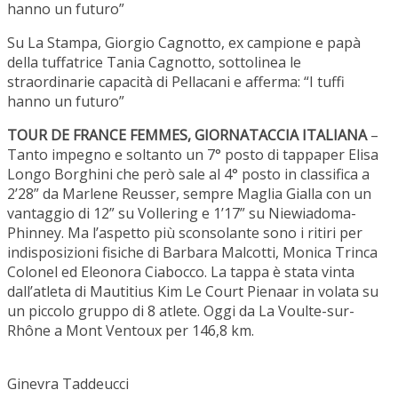
hanno un futuro”
Su La Stampa, Giorgio Cagnotto, ex campione e papà
della tuffatrice Tania Cagnotto, sottolinea le
straordinarie capacità di Pellacani e afferma: “I tuffi
hanno un futuro”
TOUR DE FRANCE FEMMES, GIORNATACCIA ITALIANA
–
Tanto impegno e soltanto un 7° posto di tappaper Elisa
Longo Borghini che però sale al 4° posto in classifica a
2’28” da Marlene Reusser, sempre Maglia Gialla con un
vantaggio di 12” su Vollering e 1’17” su Niewiadoma-
Phinney. Ma l’aspetto più sconsolante sono i ritiri per
indisposizioni fisiche di Barbara Malcotti, Monica Trinca
Colonel ed Eleonora Ciabocco. La tappa è stata vinta
dall’atleta di Mautitius Kim Le Court Pienaar in volata su
un piccolo gruppo di 8 atlete. Oggi da La Voulte-sur-
Rhône a Mont Ventoux per 146,8 km.
Ginevra Taddeucci