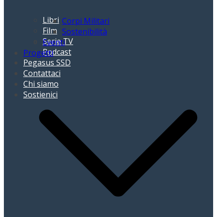
Libri
Corpi Militari
Film
Sostenibilità
Serie TV
Eventi
Podcast
Progetti
Pegasus SSD
Contattaci
Chi siamo
Sostienici