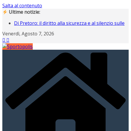
Salta al contenuto
Ultime notizie:
Di Pretoro: il diritto alla sicurezza e al silenzio sulle
nostre strade
Venerdì, Agosto 7, 2026
Operazione Nostalgia, Gianluigi Buffon scende in
campo ad Ancona
Operazione Nostalgia svela i protagonisti del
raduno di Ancona
Campiani italiani 3D di Schilpario: assegnati i
tricolori individuali e a squadre
Gli italiani al Tour: CLASSIFICA FINALE, a Davide
Piganzoli la maglia gialla “italiana”