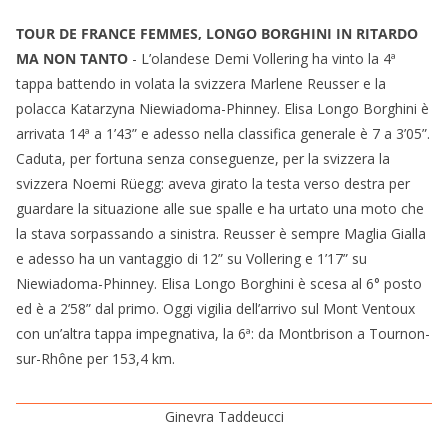
TOUR DE FRANCE FEMMES, LONGO BORGHINI IN RITARDO
MA NON TANTO
- L’olandese Demi Vollering ha vinto la 4ª
tappa battendo in volata la svizzera Marlene Reusser e la
polacca Katarzyna Niewiadoma-Phinney. Elisa Longo Borghini è
arrivata 14ª a 1’43” e adesso nella classifica generale è 7 a 3’05”.
Caduta, per fortuna senza conseguenze, per la svizzera la
svizzera Noemi Rüegg: aveva girato la testa verso destra per
guardare la situazione alle sue spalle e ha urtato una moto che
la stava sorpassando a sinistra. Reusser è sempre Maglia Gialla
e adesso ha un vantaggio di 12” su Vollering e 1’17” su
Niewiadoma-Phinney. Elisa Longo Borghini è scesa al 6° posto
ed è a 2’58” dal primo. Oggi vigilia dell’arrivo sul Mont Ventoux
con un’altra tappa impegnativa, la 6ª: da Montbrison a Tournon-
sur-Rhône per 153,4 km.
Ginevra Taddeucci