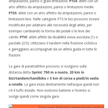
amputazioni, paresi o gravi limitazioni.
PTS4
: atleti con un
arto affetto da amputazioni, paresi o limitazioni medie.
PTS5
: atleti con un arto affetto da amputazioni, paresi o
limitazioni lievi. Nelle categorie PTS le bici possono essere
modificate per adattarsi alle necessità degli atleti, per
esempio cambiando la forma dei pedali o le leve dei
cambi.
PTVI
: atleti affetti da disabilità visiva assoluta (1) o
parziale (2/3). Utilizzano il tandem nella frazione ciclistica
e gareggiano accompagnati da un atleta guida in tutte le
frazioni.
Le gare di paratriathlon possono si svolgono sulla
distanza detta
Sprint
:
750 m a nuoto
,
20 km in
bici/tandem/handbike
e
5 km di corsa a piedi/in sedia
a rotelle
. La gara inizia direttamente nell’acqua quindi non
c’è il tuffo iniziale. Non esistono batterie e l’evento si
svolge quindi come singola gara.