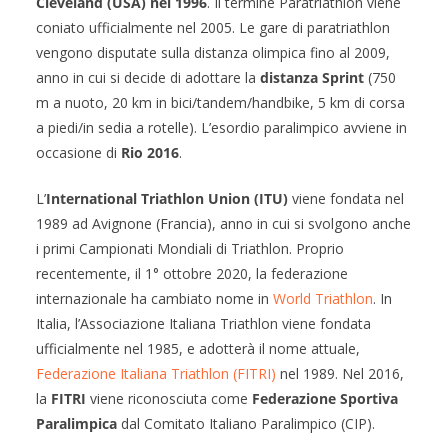
Cleveland (USA) nel 1996
. Il termine Paratriathlon viene
coniato ufficialmente nel 2005. Le gare di paratriathlon
vengono disputate sulla distanza olimpica fino al 2009,
anno in cui si decide di adottare la
distanza Sprint
(750
m a nuoto, 20 km in bici/tandem/handbike, 5 km di corsa
a piedi/in sedia a rotelle). L’esordio paralimpico avviene in
occasione di
Rio 2016
.
L’
International Triathlon Union (ITU)
viene fondata nel
1989 ad Avignone (Francia), anno in cui si svolgono anche
i primi Campionati Mondiali di Triathlon. Proprio
recentemente, il 1° ottobre 2020, la federazione
internazionale ha cambiato nome in
World Triathlon
. In
Italia, l’Associazione Italiana Triathlon viene fondata
ufficialmente nel 1985, e adotterà il nome attuale,
Federazione Italiana Triathlon (FITRI)
nel 1989. Nel 2016,
la
FITRI
viene riconosciuta come
Federazione Sportiva
Paralimpica
dal Comitato Italiano Paralimpico (CIP).