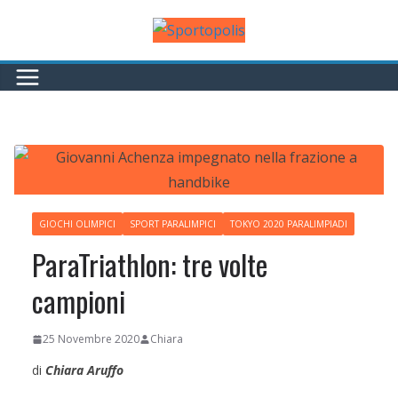
Salta
al
contenuto
GIOCHI OLIMPICI
SPORT PARALIMPICI
TOKYO 2020 PARALIMPIADI
ParaTriathlon: tre volte
campioni
25 Novembre 2020
Chiara
di
Chiara Aruffo