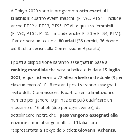
A Tokyo 2020 sono in programma
otto eventi di
triathlon
: quattro eventi maschili (PTWC, PTS4 – include
anche PTS2 e PTS3, PTS5, PTVI) e quattro femminili
(PTWC, PTS2, PTS5 – include anche PTS3 e PTS4, PTVI).
Parteciperà un totale di
80 atleti
(36 uomini, 36 donne
più 8 atleti decisi dalla Commissione Bipartita).
I posti a disposizione saranno assegnati in base al
ranking mondiale
che sarà pubblicato in data
15 luglio
2021
, e qualificheranno 72 atleti a livello individuale (9 per
ciascun evento). Gli 8 restanti posti saranno assegnati
invito della Commissione Bipartita senza limitazioni di
numero per genere. Ogni nazione può qualificare un
massimo di 16 atleti (due per ogni evento), da
sottolineare inoltre che
i pass vengono assegnati alla
nazione
e non al singolo atleta. L’
Italia
sarà
rappresentata a Tokyo da 5 atleti:
Giovanni Achenza,