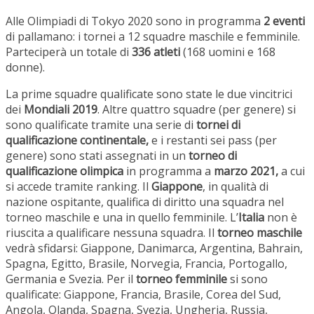
Alle Olimpiadi di Tokyo 2020 sono in programma
2 eventi
di pallamano: i tornei a 12 squadre maschile e femminile.
Parteciperà un totale di
336 atleti
(168 uomini e 168
donne).
La prime squadre qualificate sono state le due vincitrici
dei
Mondiali 2019
. Altre quattro squadre (per genere) si
sono qualificate tramite una serie di
tornei di
qualificazione continentale,
e i restanti sei pass (per
genere) sono stati assegnati in un
torneo di
qualificazione olimpica
in programma a
marzo 2021,
a cui
si accede tramite ranking. Il
Giappone
, in qualità di
nazione ospitante, qualifica di diritto una squadra nel
torneo maschile e una in quello femminile. L’
Italia
non è
riuscita a qualificare nessuna squadra. Il
torneo maschile
vedrà sfidarsi: Giappone, Danimarca, Argentina, Bahrain,
Spagna, Egitto, Brasile, Norvegia, Francia, Portogallo,
Germania e Svezia. Per il
torneo femminile
si sono
qualificate: Giappone, Francia, Brasile, Corea del Sud,
Angola, Olanda, Spagna, Svezia, Ungheria, Russia,