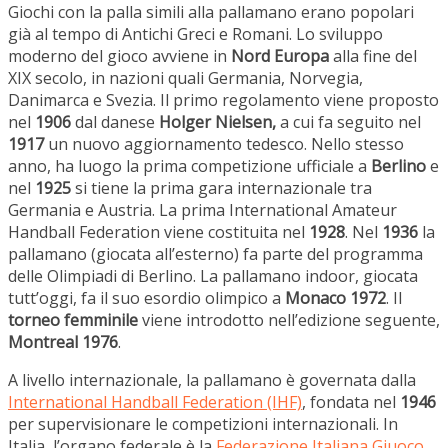
Giochi con la palla simili alla pallamano erano popolari
già al tempo di Antichi Greci e Romani. Lo sviluppo
moderno del gioco avviene in
Nord Europa
alla fine del
XIX secolo, in nazioni quali Germania, Norvegia,
Danimarca e Svezia. Il primo regolamento viene proposto
nel
1906
dal danese
Holger Nielsen,
a cui fa seguito nel
1917
un nuovo aggiornamento tedesco. Nello stesso
anno, ha luogo la prima competizione ufficiale a
Berlino
e
nel
1925
si tiene la prima gara internazionale tra
Germania e Austria. La prima International Amateur
Handball Federation viene costituita nel
1928
. Nel
1936
la
pallamano (giocata all’esterno) fa parte del programma
delle Olimpiadi di Berlino. La pallamano indoor, giocata
tutt’oggi, fa il suo esordio olimpico a
Monaco 1972
. Il
torneo femminile
viene introdotto nell’edizione seguente,
Montreal 1976
.
A livello internazionale, la pallamano è governata dalla
International Handball Federation (IHF)
, fondata nel
1946
per supervisionare le competizioni internazionali. In
Italia, l’organo federale è la
Federazione Italiana Giuoco