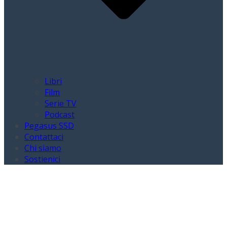
Libri
Film
Serie TV
Podcast
Pegasus SSD
Contattaci
Chi siamo
Sostienici