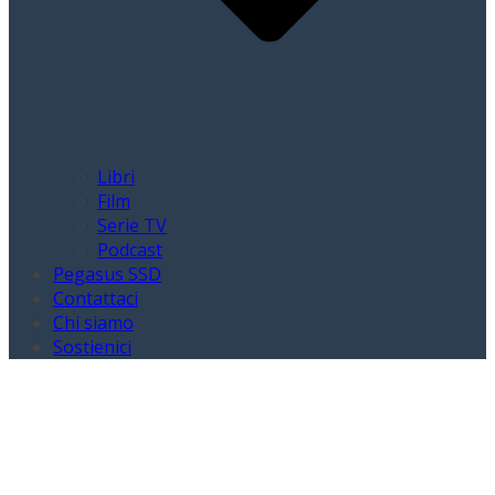
Libri
Film
Serie TV
Podcast
Pegasus SSD
Contattaci
Chi siamo
Sostienici