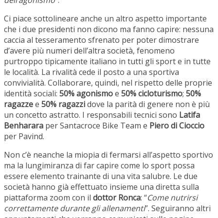
dell’agonismo
”.
Ci piace sottolineare anche un altro aspetto importante
che i due presidenti non dicono ma fanno capire: nessuna
caccia al tesseramento sfrenato per poter dimostrare
d’avere più numeri dell’altra società, fenomeno
purtroppo tipicamente italiano in tutti gli sport e in tutte
le località. La rivalità cede il posto a una sportiva
convivialità. Collaborare, quindi, nel rispetto delle proprie
identità sociali:
50% agonismo
e
50% cicloturismo
;
50%
ragazze
e
50% ragazzi
dove la parità di genere non è più
un concetto astratto. I responsabili tecnici sono
Latifa
Benharara
per Santacroce Bike Team e
Piero di Cioccio
per Pavind.
Non c’è neanche la miopia di fermarsi all’aspetto sportivo
ma la lungimiranza di far capire come lo sport possa
essere elemento trainante di una vita salubre. Le due
società hanno già effettuato insieme una diretta sulla
piattaforma zoom con il
dottor Ronca
: “
Come nutrirsi
correttamente durante gli allenamenti
”. Seguiranno altri