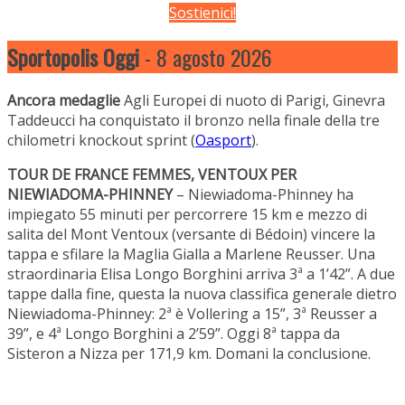
Sostienici!
Sportopolis Oggi
- 8 agosto 2026
Ancora medaglie
Agli Europei di nuoto di Parigi, Ginevra
Taddeucci ha conquistato il bronzo nella finale della tre
chilometri knockout sprint (
Oasport
).
TOUR DE FRANCE FEMMES, VENTOUX PER
NIEWIADOMA-PHINNEY
– Niewiadoma-Phinney ha
impiegato 55 minuti per percorrere 15 km e mezzo di
salita del Mont Ventoux (versante di Bédoin) vincere la
tappa e sfilare la Maglia Gialla a Marlene Reusser. Una
straordinaria Elisa Longo Borghini arriva 3ª a 1’42”. A due
tappe dalla fine, questa la nuova classifica generale dietro
Niewiadoma-Phinney: 2ª è Vollering a 15”, 3ª Reusser a
39”, e 4ª Longo Borghini a 2’59”. Oggi 8ª tappa da
Sisteron a Nizza per 171,9 km. Domani la conclusione.